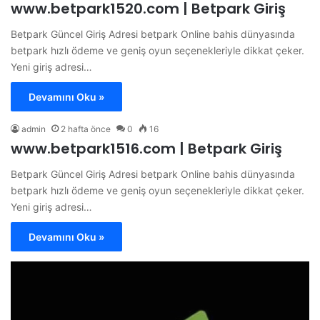
www.betpark1520.com | Betpark Giriş
Betpark Güncel Giriş Adresi betpark Online bahis dünyasında
betpark hızlı ödeme ve geniş oyun seçenekleriyle dikkat çeker.
Yeni giriş adresi…
Devamını Oku »
admin
2 hafta önce
0
16
www.betpark1516.com | Betpark Giriş
Betpark Güncel Giriş Adresi betpark Online bahis dünyasında
betpark hızlı ödeme ve geniş oyun seçenekleriyle dikkat çeker.
Yeni giriş adresi…
Devamını Oku »