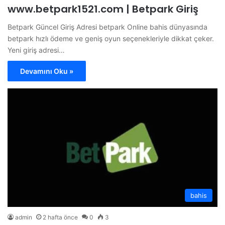
www.betpark1521.com | Betpark Giriş
Betpark Güncel Giriş Adresi betpark Online bahis dünyasında
betpark hızlı ödeme ve geniş oyun seçenekleriyle dikkat çeker.
Yeni giriş adresi…
Devamını Oku »
bahis
admin
2 hafta önce
0
3