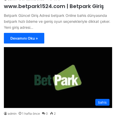
www.betpark1524.com | Betpark Giriş
Betpark Güncel Giriş Adresi betpark Online bahis dünyasında
betpark hızlı ödeme ve geniş oyun seçenekleriyle dikkat çeker.
Yeni giriş adresi…
Devamını Oku »
bahis
admin
1 hafta önce
0
2