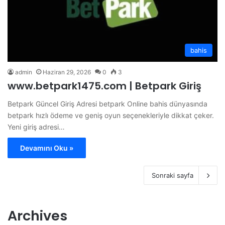
bahis
admin
Haziran 29, 2026
0
3
www.betpark1475.com | Betpark Giriş
Betpark Güncel Giriş Adresi betpark Online bahis dünyasında
betpark hızlı ödeme ve geniş oyun seçenekleriyle dikkat çeker.
Yeni giriş adresi…
Devamını Oku »
Sonraki sayfa
Archives