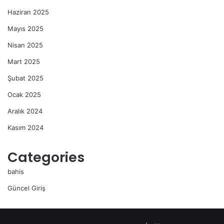
Haziran 2025
Mayıs 2025
Nisan 2025
Mart 2025
Şubat 2025
Ocak 2025
Aralık 2024
Kasım 2024
Categories
bahis
Güncel Giriş