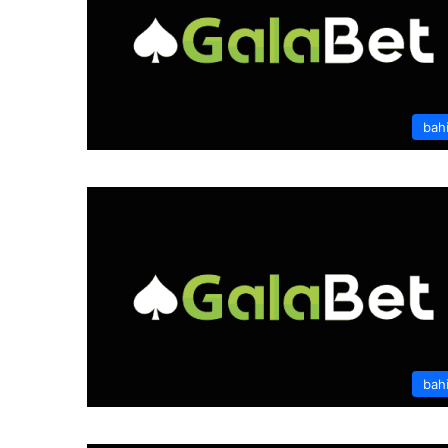
bah
bah