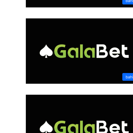
bah
bah