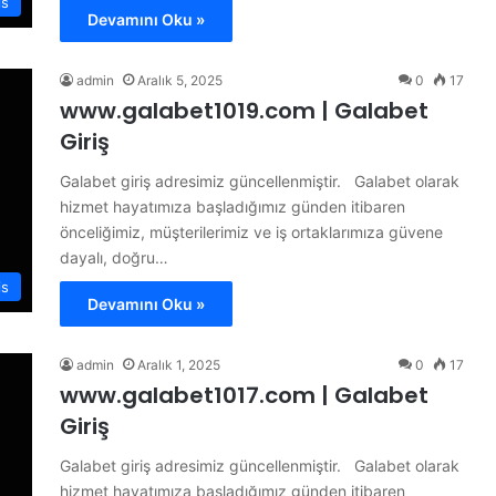
is
Devamını Oku »
admin
Aralık 5, 2025
0
17
www.galabet1019.com | Galabet
Giriş
Galabet giriş adresimiz güncellenmiştir. Galabet olarak
hizmet hayatımıza başladığımız günden itibaren
önceliğimiz, müşterilerimiz ve iş ortaklarımıza güvene
dayalı, doğru…
is
Devamını Oku »
admin
Aralık 1, 2025
0
17
www.galabet1017.com | Galabet
Giriş
Galabet giriş adresimiz güncellenmiştir. Galabet olarak
hizmet hayatımıza başladığımız günden itibaren