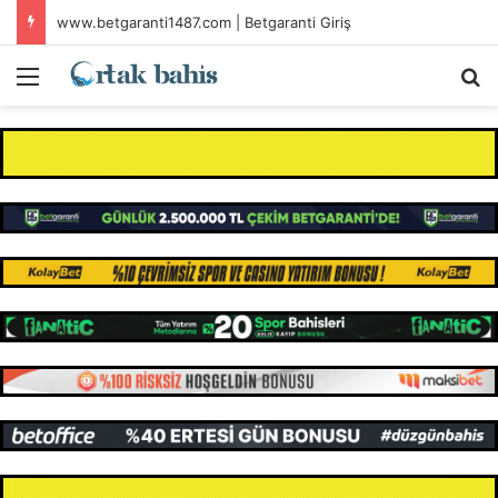
www.betgaranti1487.com | Betgaranti Giriş
Menü
Ar