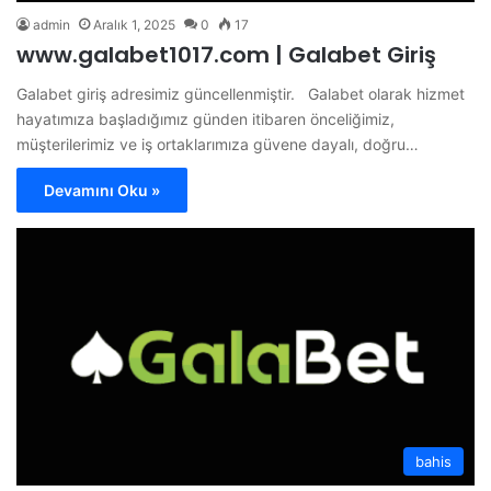
admin
Aralık 1, 2025
0
17
www.galabet1017.com | Galabet Giriş
Galabet giriş adresimiz güncellenmiştir. Galabet olarak hizmet
hayatımıza başladığımız günden itibaren önceliğimiz,
müşterilerimiz ve iş ortaklarımıza güvene dayalı, doğru…
Devamını Oku »
bahis