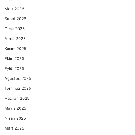
Mart 2026
Şubat 2026
Ocak 2026
Aralık 2025
Kasım 2025
Ekim 2025
Eylül 2025
Ağustos 2025
Temmuz 2025
Haziran 2025
Mayıs 2025
Nisan 2025
Mart 2025