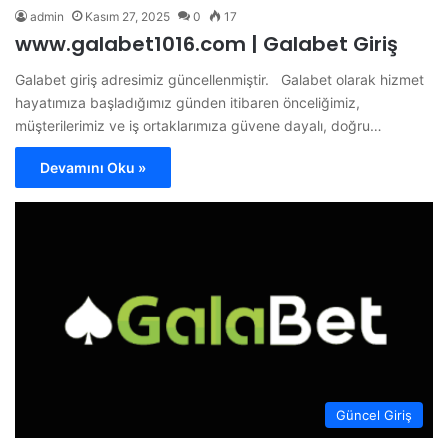
admin
Kasım 27, 2025
0
17
www.galabet1016.com | Galabet Giriş
Galabet giriş adresimiz güncellenmiştir. Galabet olarak hizmet
hayatımıza başladığımız günden itibaren önceliğimiz,
müşterilerimiz ve iş ortaklarımıza güvene dayalı, doğru…
Devamını Oku »
Güncel Giriş