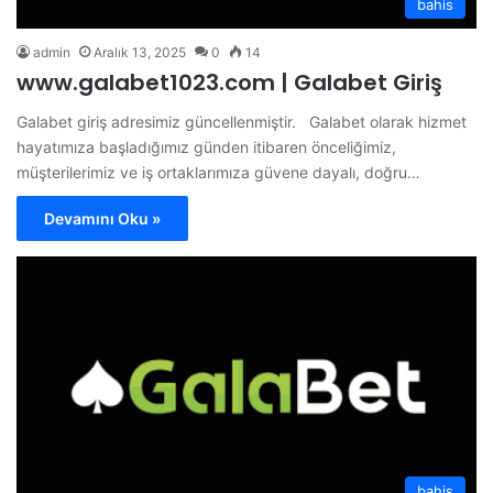
bahis
admin
Aralık 13, 2025
0
14
www.galabet1023.com | Galabet Giriş
Galabet giriş adresimiz güncellenmiştir. Galabet olarak hizmet
hayatımıza başladığımız günden itibaren önceliğimiz,
müşterilerimiz ve iş ortaklarımıza güvene dayalı, doğru…
Devamını Oku »
bahis