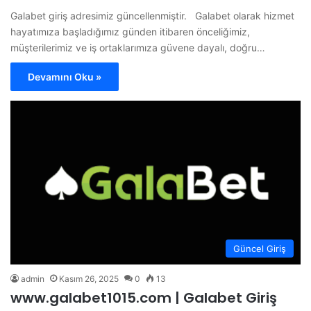
Galabet giriş adresimiz güncellenmiştir. Galabet olarak hizmet
hayatımıza başladığımız günden itibaren önceliğimiz,
müşterilerimiz ve iş ortaklarımıza güvene dayalı, doğru…
Devamını Oku »
Güncel Giriş
admin
Kasım 26, 2025
0
13
www.galabet1015.com | Galabet Giriş