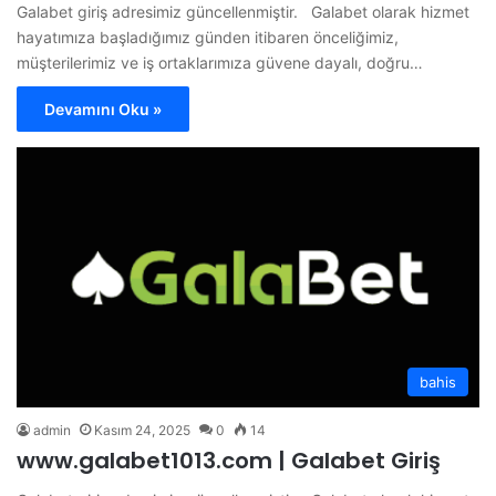
Galabet giriş adresimiz güncellenmiştir. Galabet olarak hizmet
hayatımıza başladığımız günden itibaren önceliğimiz,
müşterilerimiz ve iş ortaklarımıza güvene dayalı, doğru…
Devamını Oku »
bahis
admin
Kasım 24, 2025
0
14
www.galabet1013.com | Galabet Giriş