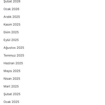
Şubat 2026
Ocak 2026
Aralık 2025
Kasım 2025
Ekim 2025
Eylül 2025
Ağustos 2025
Temmuz 2025
Haziran 2025
Mayıs 2025
Nisan 2025
Mart 2025
Şubat 2025
Ocak 2025