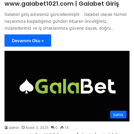
www.galabet1021.com | Galabet Giriş
Galabet giriş adresimiz güncellenmiştir. Galabet olarak hizmet
hayatımıza başladığımız günden itibaren önceliğimiz,
müşterilerimiz ve iş ortaklarımıza güvene dayalı, doğru…
Devamını Oku »
bahis
admin
Aralık 5, 2025
0
14