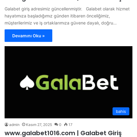
Galabet giriş adresimiz güncellenmiştir. Galabet olarak hizmet
hayatımıza başladığımız günden itibaren önceliğimiz,
müşterilerimiz ve iş ortaklarımıza güvene dayalı, doğru…
Devamını Oku »
bahis
admin
Kasım 27, 2025
0
17
www.galabet1016.com | Galabet Giriş