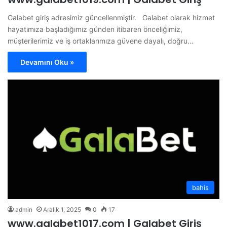
Galabet giriş adresimiz güncellenmiştir. Galabet olarak hizmet
hayatımıza başladığımız günden itibaren önceliğimiz,
müşterilerimiz ve iş ortaklarımıza güvene dayalı, doğru…
Devamını Oku »
bahis
admin
Aralık 1, 2025
0
17
www.galabet1017.com | Galabet Giriş