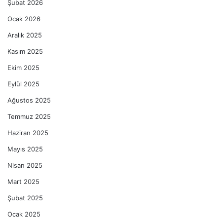
Şubat 2026
Ocak 2026
Aralık 2025
Kasım 2025
Ekim 2025
Eylül 2025
Ağustos 2025
Temmuz 2025
Haziran 2025
Mayıs 2025
Nisan 2025
Mart 2025
Şubat 2025
Ocak 2025