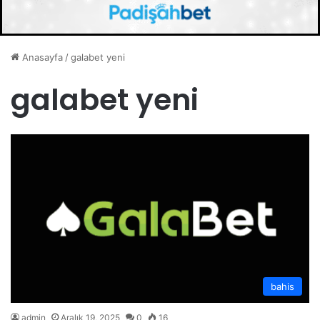
Anasayfa
/
galabet yeni
galabet yeni
bahis
admin
Aralık 19, 2025
0
16