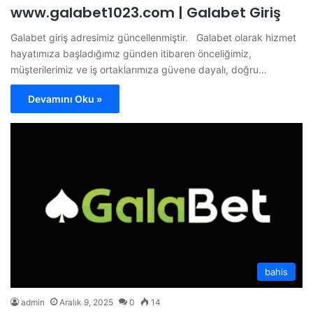
www.galabet1023.com | Galabet Giriş
Galabet giriş adresimiz güncellenmiştir. Galabet olarak hizmet
hayatımıza başladığımız günden itibaren önceliğimiz,
müşterilerimiz ve iş ortaklarımıza güvene dayalı, doğru…
Devamını Oku »
bahis
admin
Aralık 9, 2025
0
14