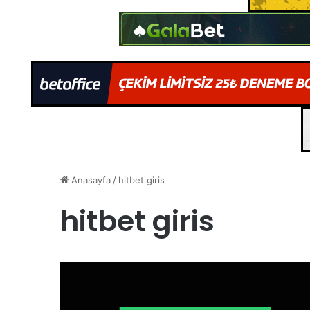
Anasayfa
/
hitbet giris
hitbet giris