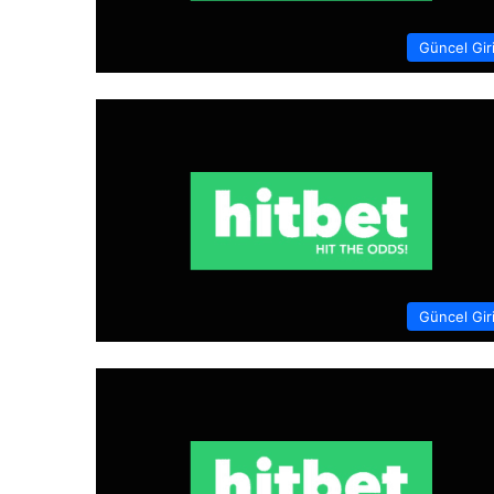
Güncel Gir
Güncel Gir