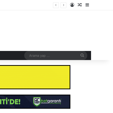
Kayıt Ol
Rastgele Makale
Kenar Bölme
Arama
yap
...