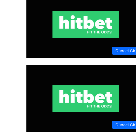
Güncel Gir
Güncel Gir