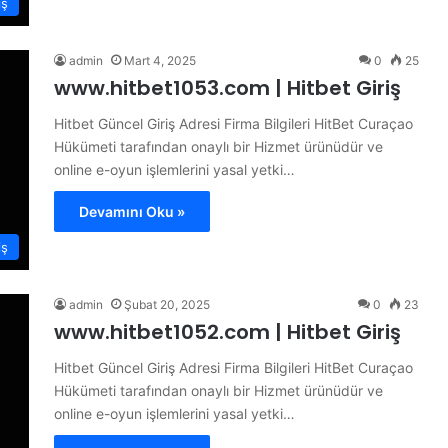
iş
admin
Mart 4, 2025
0
25
www.hitbet1053.com | Hitbet Giriş
Hitbet Güncel Giriş Adresi Firma Bilgileri HitBet Curaçao
Hükümeti tarafından onaylı bir Hizmet ürünüdür ve
online e-oyun işlemlerini yasal yetki…
Devamını Oku »
iş
admin
Şubat 20, 2025
0
23
www.hitbet1052.com | Hitbet Giriş
Hitbet Güncel Giriş Adresi Firma Bilgileri HitBet Curaçao
Hükümeti tarafından onaylı bir Hizmet ürünüdür ve
online e-oyun işlemlerini yasal yetki…