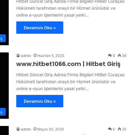
Hitbet Güncel Giriş Adresi Firma Bilgileri HitBet Curaçao
Hükümeti tarafından onaylı bir Hizmet ürünüdür ve
online e-oyun işlemlerini yasal yetki…
Devamını Oku »
iş
admin
Haziran 5, 2025
0
26
www.hitbet1066.com | Hitbet Giriş
Hitbet Güncel Giriş Adresi Firma Bilgileri HitBet Curaçao
Hükümeti tarafından onaylı bir Hizmet ürünüdür ve
online e-oyun işlemlerini yasal yetki…
Devamını Oku »
iş
admin
Mayıs 30, 2025
0
25