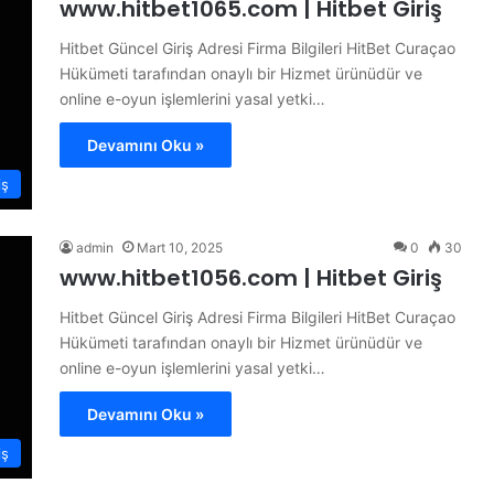
www.hitbet1065.com | Hitbet Giriş
Hitbet Güncel Giriş Adresi Firma Bilgileri HitBet Curaçao
Hükümeti tarafından onaylı bir Hizmet ürünüdür ve
online e-oyun işlemlerini yasal yetki…
Devamını Oku »
iş
admin
Mart 10, 2025
0
30
www.hitbet1056.com | Hitbet Giriş
Hitbet Güncel Giriş Adresi Firma Bilgileri HitBet Curaçao
Hükümeti tarafından onaylı bir Hizmet ürünüdür ve
online e-oyun işlemlerini yasal yetki…
Devamını Oku »
iş