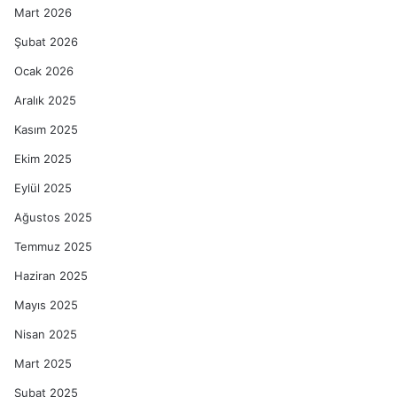
Mart 2026
Şubat 2026
Ocak 2026
Aralık 2025
Kasım 2025
Ekim 2025
Eylül 2025
Ağustos 2025
Temmuz 2025
Haziran 2025
Mayıs 2025
Nisan 2025
Mart 2025
Şubat 2025