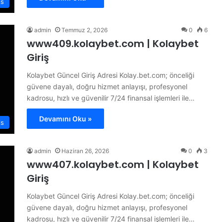
is
admin
Temmuz 2, 2026
0
6
www409.kolaybet.com | Kolaybet
Giriş
Kolaybet Güncel Giriş Adresi Kolay.bet.com; önceliği
güvene dayalı, doğru hizmet anlayışı, profesyonel
kadrosu, hızlı ve güvenilir 7/24 finansal işlemleri ile…
Devamını Oku »
is
admin
Haziran 26, 2026
0
3
www407.kolaybet.com | Kolaybet
Giriş
Kolaybet Güncel Giriş Adresi Kolay.bet.com; önceliği
güvene dayalı, doğru hizmet anlayışı, profesyonel
kadrosu, hızlı ve güvenilir 7/24 finansal işlemleri ile…