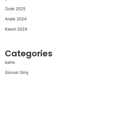
Ocak 2025
Aralık 2024
Kasım 2024
Categories
bahis
Güncel Giriş