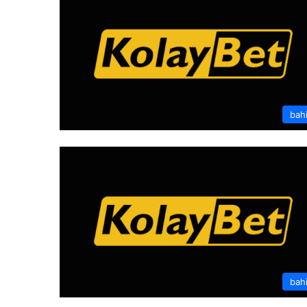
bah
bah