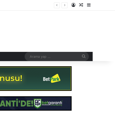
Kayıt Ol
Rastgele Makale
Kenar Bölme
Arama
yap
...