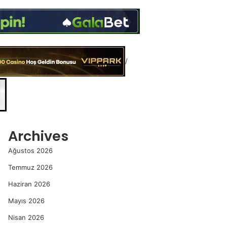
/
Archives
Ağustos 2026
Temmuz 2026
Haziran 2026
Mayıs 2026
Nisan 2026