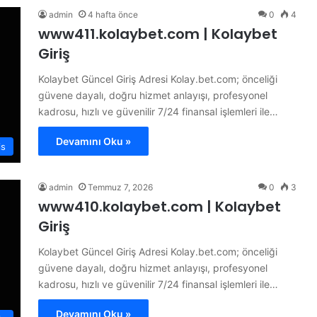
admin
4 hafta önce
0
4
www411.kolaybet.com | Kolaybet
Giriş
Kolaybet Güncel Giriş Adresi Kolay.bet.com; önceliği
güvene dayalı, doğru hizmet anlayışı, profesyonel
kadrosu, hızlı ve güvenilir 7/24 finansal işlemleri ile…
Devamını Oku »
is
admin
Temmuz 7, 2026
0
3
www410.kolaybet.com | Kolaybet
Giriş
Kolaybet Güncel Giriş Adresi Kolay.bet.com; önceliği
güvene dayalı, doğru hizmet anlayışı, profesyonel
kadrosu, hızlı ve güvenilir 7/24 finansal işlemleri ile…
Devamını Oku »