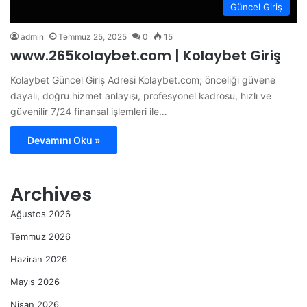
Güncel Giriş
admin
Temmuz 25, 2025
0
15
www.265kolaybet.com | Kolaybet Giriş
Kolaybet Güncel Giriş Adresi Kolaybet.com; önceliği güvene
dayalı, doğru hizmet anlayışı, profesyonel kadrosu, hızlı ve
güvenilir 7/24 finansal işlemleri ile…
Devamını Oku »
Archives
Ağustos 2026
Temmuz 2026
Haziran 2026
Mayıs 2026
Nisan 2026