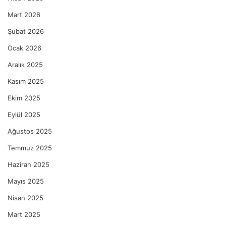
Mart 2026
Şubat 2026
Ocak 2026
Aralık 2025
Kasım 2025
Ekim 2025
Eylül 2025
Ağustos 2025
Temmuz 2025
Haziran 2025
Mayıs 2025
Nisan 2025
Mart 2025