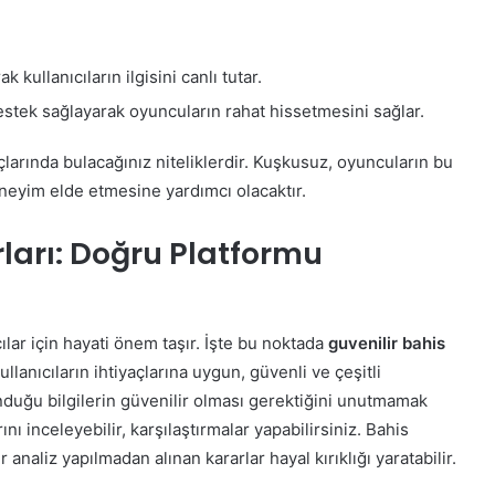
 kullanıcıların ilgisini canlı tutar.
estek sağlayarak oyuncuların rahat hissetmesini sağlar.
larında bulacağınız niteliklerdir. Kuşkusuz, oyuncuların bu
neyim elde etmesine yardımcı olacaktır.
rları: Doğru Platformu
ar için hayati önem taşır. İşte bu noktada
guvenilir bahis
llanıcıların ihtiyaçlarına uygun, güvenli ve çeşitli
uğu bilgilerin güvenilir olması gerektiğini unutmamak
ı inceleyebilir, karşılaştırmalar yapabilirsiniz. Bahis
r analiz yapılmadan alınan kararlar hayal kırıklığı yaratabilir.