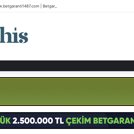
betgaranti1487.com | Betgaranti Giriş