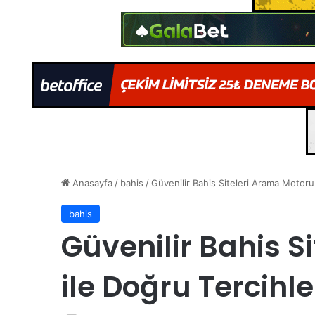
Anasayfa
/
bahis
/
Güvenilir Bahis Siteleri Arama Motoru 
bahis
Güvenilir Bahis S
ile Doğru Tercihle