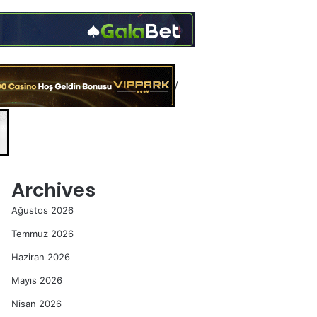
/
Archives
Ağustos 2026
Temmuz 2026
Haziran 2026
Mayıs 2026
Nisan 2026