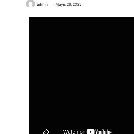
admin
Mayıs 26, 2025