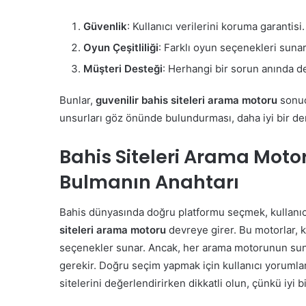
Güvenlik
: Kullanıcı verilerini koruma garantisi.
Oyun Çeşitliliği
: Farklı oyun seçenekleri sunarak
Müşteri Desteği
: Herhangi bir sorun anında d
Bunlar,
guvenilir bahis siteleri arama motoru
sonuç
unsurları göz önünde bulundurması, daha iyi bir de
Bahis Siteleri Arama Moto
Bulmanın Anahtarı
Bahis dünyasında doğru platformu seçmek, kullanıcıl
siteleri arama motoru
devreye girer. Bu motorlar, ku
seçenekler sunar. Ancak, her arama motorunun sund
gerekir. Doğru seçim yapmak için kullanıcı yorumların
sitelerini değerlendirirken dikkatli olun, çünkü iyi bi