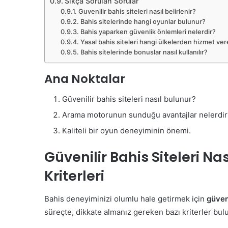
Sıkça Sorulan Sorular
Guvenilir bahis siteleri nasıl belirlenir?
Bahis sitelerinde hangi oyunlar bulunur?
Bahis yaparken güvenlik önlemleri nelerdir?
Yasal bahis siteleri hangi ülkelerden hizmet vere
Bahis sitelerinde bonuslar nasıl kullanılır?
Ana Noktalar
Güvenilir bahis siteleri nasıl bulunur?
Arama motorunun sunduğu avantajlar nelerdir
Kaliteli bir oyun deneyiminin önemi.
Güvenilir Bahis Siteleri Na
Kriterleri
Bahis deneyiminizi olumlu hale getirmek için
güveni
süreçte, dikkate almanız gereken bazı kriterler bulu