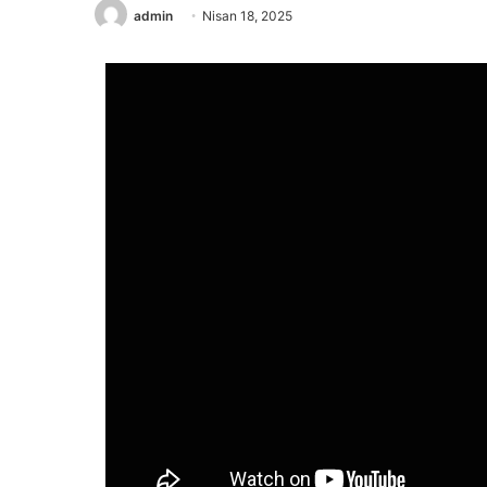
admin
Nisan 18, 2025