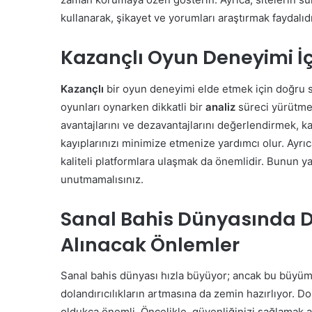
kullanarak, şikayet ve yorumları araştırmak faydalıdır
Kazançlı Oyun Deneyimi İçin
Kazançlı
bir oyun deneyimi elde etmek için doğru st
oyunları oynarken dikkatli bir
analiz
süreci yürütme
avantajlarını ve dezavantajlarını değerlendirmek, k
kayıplarınızı minimize etmenize yardımcı olur. Ayrıc
kaliteli platformlara ulaşmak da önemlidir. Bunun y
unutmamalısınız.
Sanal Bahis Dünyasında Do
Alınacak Önlemler
Sanal bahis dünyası hızla büyüyor; ancak bu büyü
dolandırıcılıkların artmasına da zemin hazırlıyor. D
oldukça önemli. Öncelikle, güvenliğinizi sağlamak am