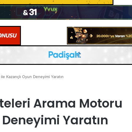
 ile Kazançlı Oyun Deneyimi Yaratın
iteleri Arama Motoru
n Deneyimi Yaratın