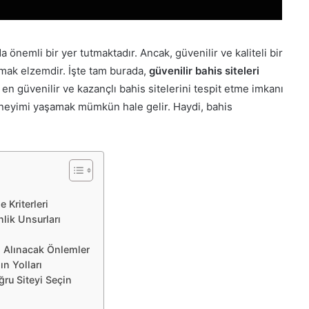
a önemli bir yer tutmaktadır. Ancak, güvenilir ve kaliteli bir
mak elzemdir. İşte tam burada,
güvenilir bahis siteleri
en güvenilir ve kazançlı bahis sitelerini tespit etme imkanı
deneyimi yaşamak mümkün hale gelir. Haydi, bahis
e Kriterleri
lik Unsurları
ı Alınacak Önlemler
n Yolları
ğru Siteyi Seçin