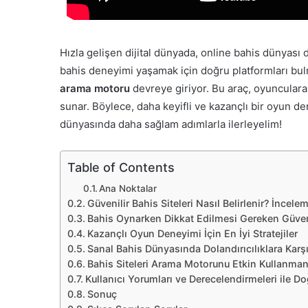
Hızla gelişen dijital dünyada, online bahis dünyası d
bahis deneyimi yaşamak için doğru platformları bul
arama motoru
devreye giriyor. Bu araç, oyunculara 
sunar. Böylece, daha keyifli ve kazançlı bir oyun 
dünyasında daha sağlam adımlarla ilerleyelim!
Table of Contents
Ana Noktalar
Güvenilir Bahis Siteleri Nasıl Belirlenir? İncelem
Bahis Oynarken Dikkat Edilmesi Gereken Güven
Kazançlı Oyun Deneyimi İçin En İyi Stratejiler
Sanal Bahis Dünyasında Dolandırıcılıklara Karş
Bahis Siteleri Arama Motorunu Etkin Kullanmanı
Kullanıcı Yorumları ve Derecelendirmeleri ile Do
Sonuç