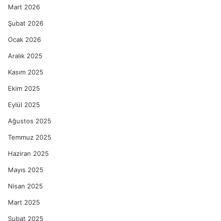
Mart 2026
Şubat 2026
Ocak 2026
Aralık 2025
Kasım 2025
Ekim 2025
Eylül 2025
Ağustos 2025
Temmuz 2025
Haziran 2025
Mayıs 2025
Nisan 2025
Mart 2025
Şubat 2025