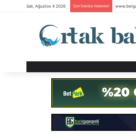
Salı, Ağustos 4 2026
Son Dakika Haberleri
www.betgar