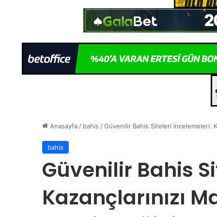
Anasayfa
/
bahis
/
Güvenilir Bahis Siteleri İncelemeleri:
bahis
Güvenilir Bahis Si
Kazançlarınızı M