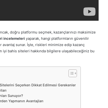
 Ancak, doğru platformu seçmek, kazançlarınızı maksimize
eri incelemeleri
yaparak, hangi platformların güvenilir
 avantaj sunar. İşte, riskleri minimize edip kazanç
n iyi bahis siteleri hakkında bilgilere ulaşabileceğiniz bu
s Sitelerini Seçerken Dikkat Edilmesi Gerekenler
lları
unları Sunuyor?
erden Yapmanın Avantajları