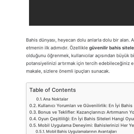
Bahis dünyası, heyecan dolu anlarla dolu bir alan.
etmenin ilk adımıdır. Özellikle
güvenilir bahis sitel
olduğunu öğrenmek, kullanıcılar açısından büyük bir
potansiyelinizi artırmak için tercih edebileceğiniz e
makale, sizlere önemli ipuçları sunacak.
Table of Contents
Ana Noktalar
Kullanıcı Yorumları ve Güvenilirlik: En İyi Bahi
Bonus ve Teklifler: Kazançlarınızı Artırmanın Yo
Oyun Çeşitliliği: En İyi Bahis Siteleri Hangi Oy
Mobil Uygulama Deneyimi: Bahislerinizi Her Y
Mobil Bahis Uygulamalarının Avantajları