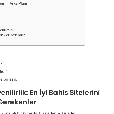
rinin Arka Planı
nilirdir?
iskleri nelerdir?
kılar.
idir.
e birleşir.
ilirlik: En İyi Bahis Sitelerini
Gerekenler
n önemli bir kriterdir. Bu nedenle, bir siteyi