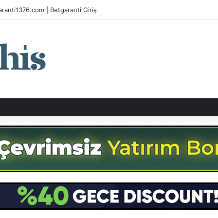
anti1376.com | Betgaranti Giriş