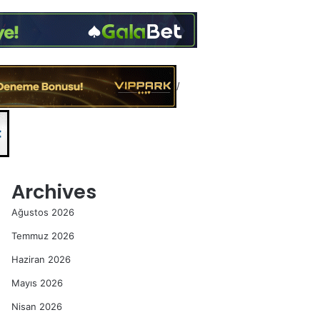
/
Archives
Ağustos 2026
Temmuz 2026
Haziran 2026
Mayıs 2026
Nisan 2026