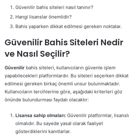
Güvenilir bahis siteleri nasıl tanınır?
Hangi lisanslar önemlidir?
Bahis yaparken dikkat edilmesi gereken noktalar.
Güvenilir Bahis Siteleri Nedir
ve Nasıl Seçilir?
Güvenilir
bahis siteleri, kullanıcıların güvenle işlem
yapabilecekleri platformlardır. Bu siteleri seçerken dikkat
edilmesi gereken birkaç önemli unsur bulunmaktadır.
Kullanıcıların tercihlerine göre, aşağıdaki kriterleri göz
önünde bulundurması faydalı olacaktır:
Lisansa sahip olmaları:
Güvenilir platformlar, lisanslı
olmalıdır. Bu sayede yasal olarak faaliyet
gösterdiklerini kanıtlarlar.