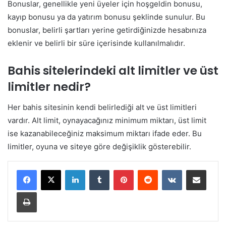
Bonuslar, genellikle yeni üyeler için hoşgeldin bonusu,
kayıp bonusu ya da yatırım bonusu şeklinde sunulur. Bu
bonuslar, belirli şartları yerine getirdiğinizde hesabınıza
eklenir ve belirli bir süre içerisinde kullanılmalıdır.
Bahis sitelerindeki alt limitler ve üst
limitler nedir?
Her bahis sitesinin kendi belirlediği alt ve üst limitleri
vardır. Alt limit, oynayacağınız minimum miktarı, üst limit
ise kazanabileceğiniz maksimum miktarı ifade eder. Bu
limitler, oyuna ve siteye göre değişiklik gösterebilir.
LinkedIn
Tumblr
Pinterest
Reddit
VKontakte
E-Posta ile paylaş
Yazdır