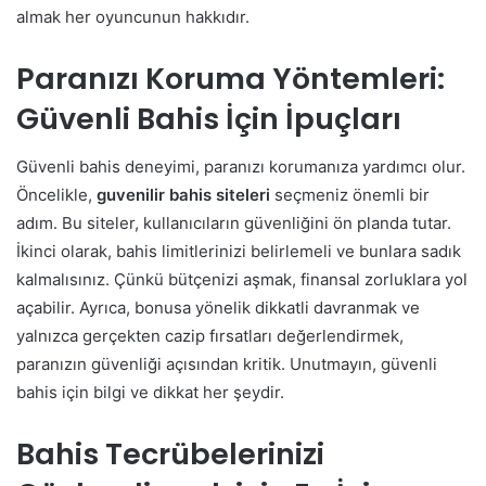
almak her oyuncunun hakkıdır.
Paranızı Koruma Yöntemleri:
Güvenli Bahis İçin İpuçları
Güvenli bahis deneyimi, paranızı korumanıza yardımcı olur.
Öncelikle,
guvenilir bahis siteleri
seçmeniz önemli bir
adım. Bu siteler, kullanıcıların güvenliğini ön planda tutar.
İkinci olarak, bahis limitlerinizi belirlemeli ve bunlara sadık
kalmalısınız. Çünkü bütçenizi aşmak, finansal zorluklara yol
açabilir. Ayrıca, bonusa yönelik dikkatli davranmak ve
yalnızca gerçekten cazip fırsatları değerlendirmek,
paranızın güvenliği açısından kritik. Unutmayın, güvenli
bahis için bilgi ve dikkat her şeydir.
Bahis Tecrübelerinizi