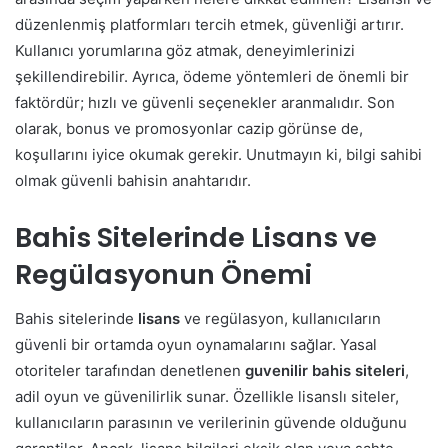
düzenlenmiş platformları tercih etmek, güvenliği artırır.
Kullanıcı yorumlarına göz atmak, deneyimlerinizi
şekillendirebilir. Ayrıca, ödeme yöntemleri de önemli bir
faktördür; hızlı ve güvenli seçenekler aranmalıdır. Son
olarak, bonus ve promosyonlar cazip görünse de,
koşullarını iyice okumak gerekir. Unutmayın ki, bilgi sahibi
olmak güvenli bahisin anahtarıdır.
Bahis Sitelerinde Lisans ve
Regülasyonun Önemi
Bahis sitelerinde
lisans
ve regülasyon, kullanıcıların
güvenli bir ortamda oyun oynamalarını sağlar. Yasal
otoriteler tarafından denetlenen
guvenilir bahis siteleri
,
adil oyun ve güvenilirlik sunar. Özellikle lisanslı siteler,
kullanıcıların parasının ve verilerinin güvende olduğunu