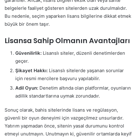
garantiler. Ancak, lisans bilgileri eksik olan veya sahte
belgelerle faaliyet gösteren sitelerden uzak durulmalıdır.
Bu nedenle, seçim yaparken lisans bilgilerine dikkat etmek
büyük bir önem taşır.
Lisansa Sahip Olmanın Avantajları
Güvenilirlik:
Lisanslı siteler, düzenli denetimlerden
geçer.
Şikayet Hakkı:
Lisanslı sitelerde yaşanan sorunlar
için resmi mercilere başvuru yapılabilir.
Adil Oyun:
Denetim altında olan platformlar, oyunların
adillik standartlarına uymak zorundadır.
Sonuç olarak, bahis sitelerinde lisans ve regülasyon,
güvenli bir oyun deneyimi için vazgeçilmez unsurlardır.
Yatırım yapmadan önce, sitenin yasal durumunu kontrol
etmeyi unutmayın. Unutmayın ki, güvenilir ortamlarda keyif