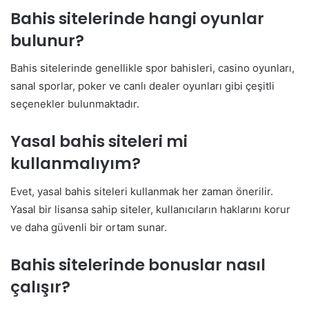
Bahis sitelerinde hangi oyunlar
bulunur?
Bahis sitelerinde genellikle spor bahisleri, casino oyunları,
sanal sporlar, poker ve canlı dealer oyunları gibi çeşitli
seçenekler bulunmaktadır.
Yasal bahis siteleri mi
kullanmalıyım?
Evet, yasal bahis siteleri kullanmak her zaman önerilir.
Yasal bir lisansa sahip siteler, kullanıcıların haklarını korur
ve daha güvenli bir ortam sunar.
Bahis sitelerinde bonuslar nasıl
çalışır?