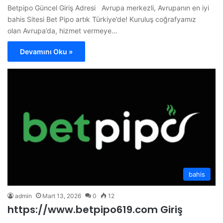
Betpipo Güncel Giriş Adresi Avrupa merkezli, Avrupanın en iyi
bahis Sitesi Bet Pipo artık Türkiye’de! Kuruluş coğrafyamız
olan Avrupa’da, hizmet vermeye…
Devamını Oku »
bahis
admin
Mart 13, 2026
0
12
https://www.betpipo619.com Giriş