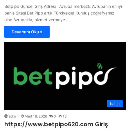
Betpipo Güncel Giriş Adresi Avrupa merkezli, Avrupanın en iyi
bahis Sitesi Bet Pipo artık Türkiye’de! Kuruluş coğrafyamız
olan Avrupa’da, hizmet vermeye…
Devamını Oku »
bahis
admin
Mart 18, 2026
0
13
https://www.betpipo620.com Giriş