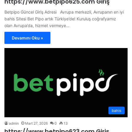
https://www.betpipo625.com Giriş
Betpipo Güncel Giriş Adresi Avrupa merkezli, Avrupanın en iyi
bahis Sitesi Bet Pipo artık Türkiye’de! Kuruluş coğrafyamız
olan Avrupa’da, hizmet vermeye…
Devamını Oku »
bahis
admin
Mart 27, 2026
0
13
https://www.betpipo623.com Giriş