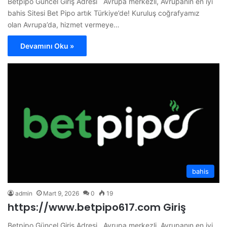
Betpipo Güncel Giriş Adresi Avrupa merkezli, Avrupanın en iyi
bahis Sitesi Bet Pipo artık Türkiye’de! Kuruluş coğrafyamız
olan Avrupa’da, hizmet vermeye…
Devamını Oku »
bahis
admin
Mart 9, 2026
0
19
https://www.betpipo617.com Giriş
Betpipo Güncel Giriş Adresi Avrupa merkezli, Avrupanın en iyi