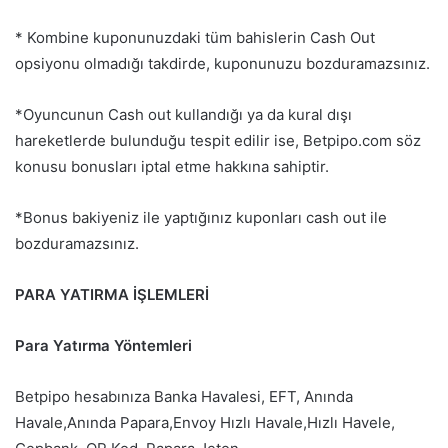
* Kombine kuponunuzdaki tüm bahislerin Cash Out
opsiyonu olmadığı takdirde, kuponunuzu bozduramazsınız.
*Oyuncunun Cash out kullandığı ya da kural dışı
hareketlerde bulunduğu tespit edilir ise, Betpipo.com söz
konusu bonusları iptal etme hakkına sahiptir.
*Bonus bakiyeniz ile yaptığınız kuponları cash out ile
bozduramazsınız.
PARA YATIRMA İŞLEMLERİ
Para Yatırma Yöntemleri
Betpipo hesabınıza Banka Havalesi, EFT, Anında
Havale,Anında Papara,Envoy Hızlı Havale,Hızlı Havele,