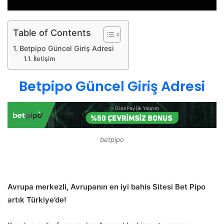
Table of Contents
Betpipo Güncel Giriş Adresi
İletişim
Betpipo Güncel Giriş Adresi
betpipo
Avrupa merkezli, Avrupanın en iyi bahis Sitesi Bet Pipo
artık Türkiye’de!