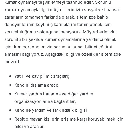
kumar oynamayı teşvik etmeyi taahhüd eder. Sorunlu
kumar oynamayla ilgili müşterilerimizin sosyal ve finansal
zararların tamamen farkında olarak, sitemizde bahis
deneyimlerinin keyfini çıkarmalarını temin etmek için
sorumluluğumuz olduğuna inanıyoruz. Müşterilerimizin
sorumlu bir şekilde kumar oynamalarına yardımcı olmak
için, tüm personelimizin sorumlu kumar bilinci eğitimi
almasını sağlıyoruz. Aşağıdaki bilgi ve özellikler sitemizde
mevcut.
Yatırı ve kayıp limit araçları;
Kendini dışlama aracı;
Kumar yardım hatlarına ve diğer yardım
organizasyonlarına bağlantılar;
Kendine yardım ve farkındalık bilgisi
Reşit olmayan kişilerin erişime karşı koruyabilmek için
bilgi ve araçlar.