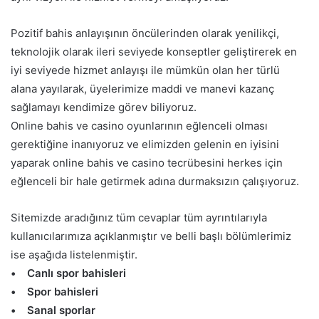
Pozitif bahis anlayışının öncülerinden olarak yenilikçi,
teknolojik olarak ileri seviyede konseptler geliştirerek en
iyi seviyede hizmet anlayışı ile mümkün olan her türlü
alana yayılarak, üyelerimize maddi ve manevi kazanç
sağlamayı kendimize görev biliyoruz.
Online bahis ve casino oyunlarının eğlenceli olması
gerektiğine inanıyoruz ve elimizden gelenin en iyisini
yaparak online bahis ve casino tecrübesini herkes için
eğlenceli bir hale getirmek adına durmaksızın çalışıyoruz.
Sitemizde aradığınız tüm cevaplar tüm ayrıntılarıyla
kullanıcılarımıza açıklanmıştır ve belli başlı bölümlerimiz
ise aşağıda listelenmiştir.
• Canlı spor bahisleri
• Spor bahisleri
• Sanal sporlar