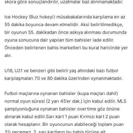
skora göre sonuçlandırılır, uzatmalar baz alınmamaktadır.
Ice Hockey (Buz hokeyi) müsabakalarında karşılama en az
55 dakika boyunca devam etmelidir. Aksi belirtilmedikçe,
bir oyunun 55. dakikadan önce askıya alınması durumunda
oyuna sonucuna dair yapılan tüm bahisler iade edilir.
Önceden belirlenen bahis marketleri bu kural haricinde yer
alır.
U16, U21 ve benzeri gibi belirli yaş altındaki bazı futbol
karşılaşmaları 70 ve 80 dakika üzerinden oynanmaktadır.
Futbol maçlarına oynanan bahisler (kupa maçları dahil)
normal oyun süresi (2 yarı 45’er dak.) için kabul edilir. MLS
şampiyonluğuna oynanan bahisler overtime göz önüne
alınarak kabul edilir.Sarı kart 1 puan Kırmızı kart 2 puan
olarak hesaplanır. Bir oyuncunun alabileceği toplam puan
3’ü geçemez. 2. sarı kartların bu bahis türüne ait