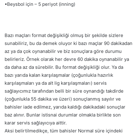
•Beysbol için – 5 periyot (inning)
Bazı maçları format değişikliği olmuş bir şekilde sizlere
sunabiliriz, bu da demek oluyor ki bazı maçlar 90 dakikadan
az ya da çok oynanabilir ve biz sonuçlara göre durumu
belirleriz. Örnek olarak her devre 60 dakika oynanabilir ya
da daha az da sürebilir. Bu format değişikliği olur. Ya da
bazı yarıda kalan karşılaşmalar (çoğunlukla hazırlık
karşılaşmaları ya da alt lig karşılaşmaları) servis
sağlayıcımız tarafından belli bir süre oynandığı takdirde
(çoğunlukla 55 dakika ve üzeri) sonuçlanmış sayılır ve
bahisler iade edilmez, yarıda kaldığı dakikadaki sonuçlar
baz alınır. Bunlar istisnai durumlar olmakla birlikte son
karar servis sağlayıcıya aittir.
Aksi belirtilmedikçe, tüm bahisler Normal süre içindeki