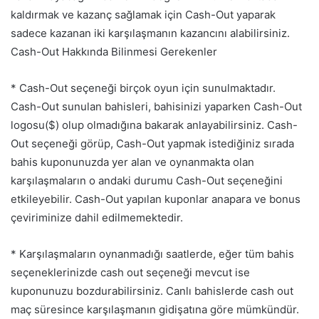
kaldırmak ve kazanç sağlamak için Cash-Out yaparak
sadece kazanan iki karşılaşmanın kazancını alabilirsiniz.
Cash-Out Hakkında Bilinmesi Gerekenler
* Cash-Out seçeneği birçok oyun için sunulmaktadır.
Cash-Out sunulan bahisleri, bahisinizi yaparken Cash-Out
logosu($) olup olmadığına bakarak anlayabilirsiniz. Cash-
Out seçeneği görüp, Cash-Out yapmak istediğiniz sırada
bahis kuponunuzda yer alan ve oynanmakta olan
karşılaşmaların o andaki durumu Cash-Out seçeneğini
etkileyebilir. Cash-Out yapılan kuponlar anapara ve bonus
çeviriminize dahil edilmemektedir.
* Karşılaşmaların oynanmadığı saatlerde, eğer tüm bahis
seçeneklerinizde cash out seçeneği mevcut ise
kuponunuzu bozdurabilirsiniz. Canlı bahislerde cash out
maç süresince karşılaşmanın gidişatına göre mümkündür.