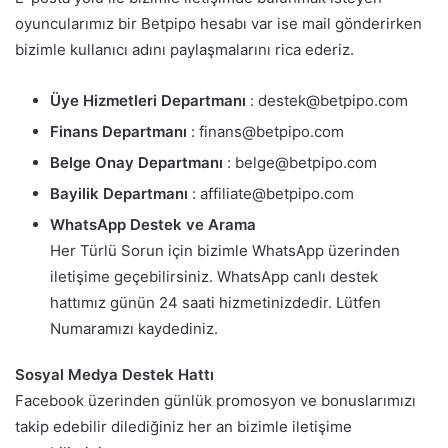
oyuncularımız bir Betpipo hesabı var ise mail gönderirken
bizimle kullanıcı adını paylaşmalarını rica ederiz.
Üye Hizmetleri Departmanı
:
destek@betpipo.com
Finans Departmanı
:
finans@betpipo.com
Belge Onay Departmanı
:
belge@betpipo.com
Bayilik Departmanı
:
affiliate@betpipo.com
WhatsApp Destek ve Arama
Her Türlü Sorun için bizimle WhatsApp üzerinden
iletişime geçebilirsiniz. WhatsApp canlı destek
hattımız günün 24 saati hizmetinizdedir. Lütfen
Numaramızı kaydediniz.
Sosyal Medya Destek Hattı
Facebook üzerinden günlük promosyon ve bonuslarımızı
takip edebilir dilediğiniz her an bizimle iletişime