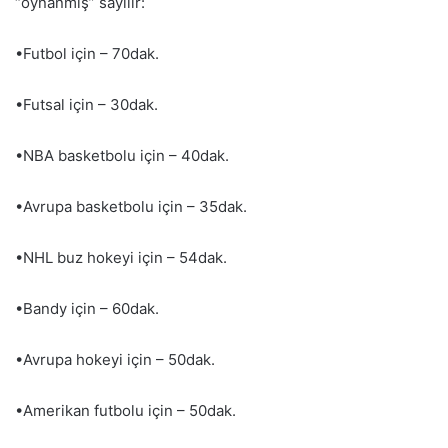
“oynanmış” sayılır:
•Futbol için – 70dak.
•Futsal için – 30dak.
•NBA basketbolu için – 40dak.
•Avrupa basketbolu için – 35dak.
•NHL buz hokeyi için – 54dak.
•Bandy için – 60dak.
•Avrupa hokeyi için – 50dak.
•Amerikan futbolu için – 50dak.