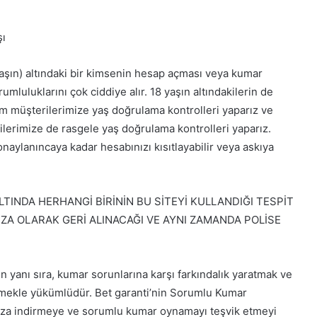
şı
 yaşın) altındaki bir kimsenin hesap açması veya kumar
mluluklarını çok ciddiye alır. 18 yaşın altındakilerin de
m müşterilerimize yaş doğrulama kontrolleri yaparız ve
lerimize de rasgele yaş doğrulama kontrolleri yaparız.
 onaylanıncaya kadar hesabınızı kısıtlayabilir veya askıya
ALTINDA HERHANGİ BİRİNİN BU SİTEYİ KULLANDIĞI TESPİT
ZA OLARAK GERİ ALINACAĞI VE AYNI ZAMANDA POLİSE
yanı sıra, kumar sorunlarına karşı farkındalık yaratmak ve
rmekle yükümlüdür. Bet garanti’nin Sorumlu Kumar
 aza indirmeye ve sorumlu kumar oynamayı teşvik etmeyi