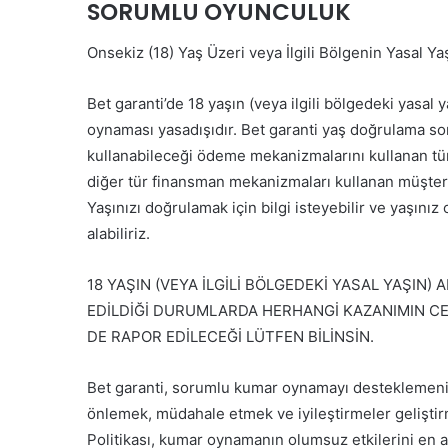
SORUMLU OYUNCULUK
Onsekiz (18) Yaş Üzeri veya İlgili Bölgenin Yasal Ya
Bet garanti’de 18 yaşın (veya ilgili bölgedeki yasal
oynaması yasadışıdır. Bet garanti yaş doğrulama soru
kullanabileceği ödeme mekanizmalarını kullanan tü
diğer tür finansman mekanizmaları kullanan müşteri
Yaşınızı doğrulamak için bilgi isteyebilir ve yaşınız
alabiliriz.
18 YAŞIN (VEYA İLGİLİ BÖLGEDEKİ YASAL YAŞIN) 
EDİLDİĞİ DURUMLARDA HERHANGİ KAZANIMIN CE
DE RAPOR EDİLECEĞİ LÜTFEN BİLİNSİN.
Bet garanti, sorumlu kumar oynamayı desteklemenin 
önlemek, müdahale etmek ve iyileştirmeler gelişti
Politikası, kumar oynamanın olumsuz etkilerini en