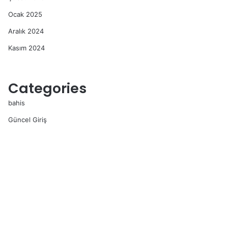
Ocak 2025
Aralık 2024
Kasım 2024
Categories
bahis
Güncel Giriş