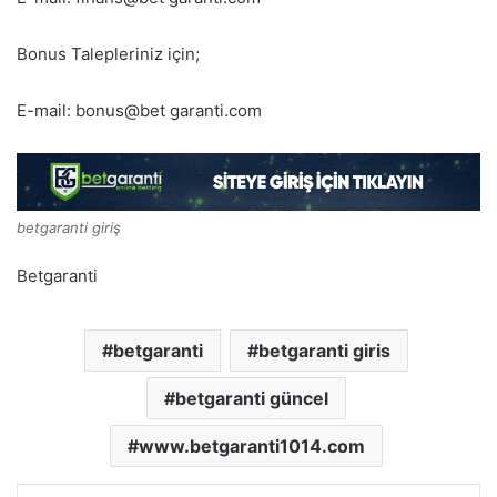
Bonus Talepleriniz için;
E-mail: bonus@bet garanti.com
betgaranti giriş
Betgaranti
betgaranti
betgaranti giris
betgaranti güncel
www.betgaranti1014.com