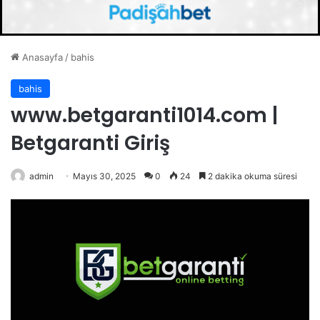
Anasayfa
/
bahis
bahis
www.betgaranti1014.com |
Betgaranti Giriş
admin
Mayıs 30, 2025
0
24
2 dakika okuma süresi