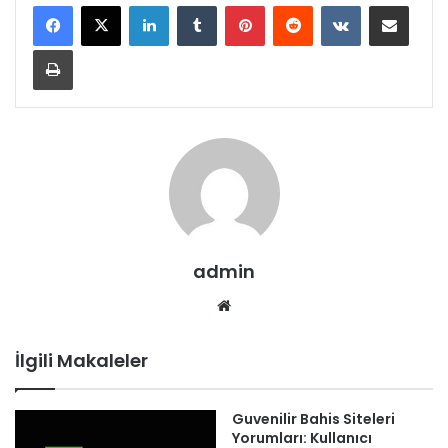
LinkedIn
Tumblr
Pinterest
Reddit
VKontakte
E-Posta ile paylaş
Yazdır
admin
Web
sitesi
İlgili Makaleler
Guvenilir Bahis Siteleri
Yorumları: Kullanıcı