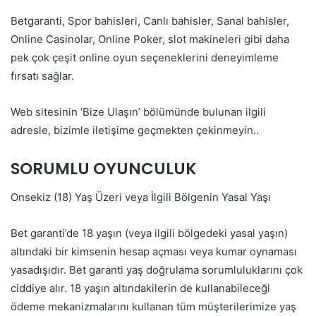
Betgaranti, Spor bahisleri, Canlı bahisler, Sanal bahisler,
Online Casinolar, Online Poker, slot makineleri gibi daha
pek çok çeşit online oyun seçeneklerini deneyimleme
fırsatı sağlar.
Web sitesinin ‘Bize Ulaşın’ bölümünde bulunan ilgili
adresle, bizimle iletişime geçmekten çekinmeyin..
SORUMLU OYUNCULUK
Onsekiz (18) Yaş Üzeri veya İlgili Bölgenin Yasal Yaşı
Bet garanti’de 18 yaşın (veya ilgili bölgedeki yasal yaşın)
altındaki bir kimsenin hesap açması veya kumar oynaması
yasadışıdır. Bet garanti yaş doğrulama sorumluluklarını çok
ciddiye alır. 18 yaşın altındakilerin de kullanabileceği
ödeme mekanizmalarını kullanan tüm müşterilerimize yaş