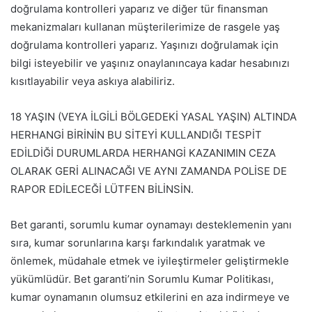
doğrulama kontrolleri yaparız ve diğer tür finansman
mekanizmaları kullanan müşterilerimize de rasgele yaş
doğrulama kontrolleri yaparız. Yaşınızı doğrulamak için
bilgi isteyebilir ve yaşınız onaylanıncaya kadar hesabınızı
kısıtlayabilir veya askıya alabiliriz.
18 YAŞIN (VEYA İLGİLİ BÖLGEDEKİ YASAL YAŞIN) ALTINDA
HERHANGİ BİRİNİN BU SİTEYİ KULLANDIĞI TESPİT
EDİLDİĞİ DURUMLARDA HERHANGİ KAZANIMIN CEZA
OLARAK GERİ ALINACAĞI VE AYNI ZAMANDA POLİSE DE
RAPOR EDİLECEĞİ LÜTFEN BİLİNSİN.
Bet garanti, sorumlu kumar oynamayı desteklemenin yanı
sıra, kumar sorunlarına karşı farkındalık yaratmak ve
önlemek, müdahale etmek ve iyileştirmeler geliştirmekle
yükümlüdür. Bet garanti’nin Sorumlu Kumar Politikası,
kumar oynamanın olumsuz etkilerini en aza indirmeye ve