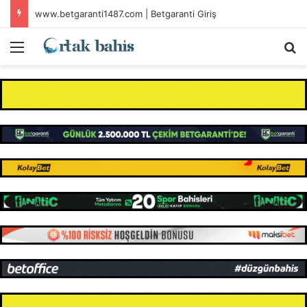
www.betgaranti1487.com | Betgaranti Giriş
Menü
Ar