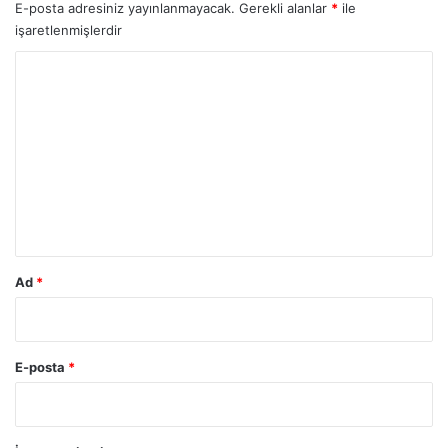
E-posta adresiniz yayınlanmayacak.
Gerekli alanlar
*
ile
işaretlenmişlerdir
Y
o
r
u
m
*
Ad
*
E-posta
*