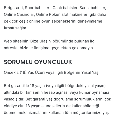
Betgaranti, Spor bahisleri, Canlı bahisler, Sanal bahisler,
Online Casinolar, Online Poker, slot makineleri gibi daha
pek çok çeşit online oyun seçeneklerini deneyimleme
fırsatı sağlar.
Web sitesinin ‘Bize Ulaşın’ bölümünde bulunan ilgili
adresle, bizimle iletişime geçmekten çekinmeyin..
SORUMLU OYUNCULUK
Onsekiz (18) Yaş Üzeri veya İlgili Bölgenin Yasal Yaşı
Bet garanti’de 18 yaşın (veya ilgili bölgedeki yasal yaşın)
altındaki bir kimsenin hesap açması veya kumar oynaması
yasadışıdır. Bet garanti yaş doğrulama sorumluluklarını çok
ciddiye alır. 18 yaşın altındakilerin de kullanabileceği
ödeme mekanizmalarını kullanan tüm müşterilerimize yaş