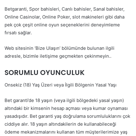
Betgaranti, Spor bahisleri, Canlı bahisler, Sanal bahisler,
Online Casinolar, Online Poker, slot makineleri gibi daha
pek çok çeşit online oyun seçeneklerini deneyimleme
fırsatı sağlar.
Web sitesinin ‘Bize Ulaşın’ bölümünde bulunan ilgili
adresle, bizimle iletişime geçmekten çekinmeyin..
SORUMLU OYUNCULUK
Onsekiz (18) Yaş Üzeri veya İlgili Bölgenin Yasal Yaşı
Bet garanti’de 18 yaşın (veya ilgili bölgedeki yasal yaşın)
altındaki bir kimsenin hesap açması veya kumar oynaması
yasadışıdır. Bet garanti yaş doğrulama sorumluluklarını çok
ciddiye alır. 18 yaşın altındakilerin de kullanabileceği
ödeme mekanizmalarını kullanan tüm müşterilerimize yaş