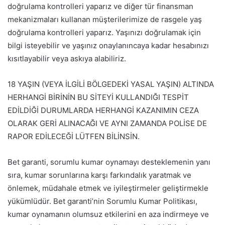
doğrulama kontrolleri yaparız ve diğer tür finansman
mekanizmaları kullanan müşterilerimize de rasgele yaş
doğrulama kontrolleri yaparız. Yaşınızı doğrulamak için
bilgi isteyebilir ve yaşınız onaylanıncaya kadar hesabınızı
kısıtlayabilir veya askıya alabiliriz.
18 YAŞIN (VEYA İLGİLİ BÖLGEDEKİ YASAL YAŞIN) ALTINDA
HERHANGİ BİRİNİN BU SİTEYİ KULLANDIĞI TESPİT
EDİLDİĞİ DURUMLARDA HERHANGİ KAZANIMIN CEZA
OLARAK GERİ ALINACAĞI VE AYNI ZAMANDA POLİSE DE
RAPOR EDİLECEĞİ LÜTFEN BİLİNSİN.
Bet garanti, sorumlu kumar oynamayı desteklemenin yanı
sıra, kumar sorunlarına karşı farkındalık yaratmak ve
önlemek, müdahale etmek ve iyileştirmeler geliştirmekle
yükümlüdür. Bet garanti’nin Sorumlu Kumar Politikası,
kumar oynamanın olumsuz etkilerini en aza indirmeye ve