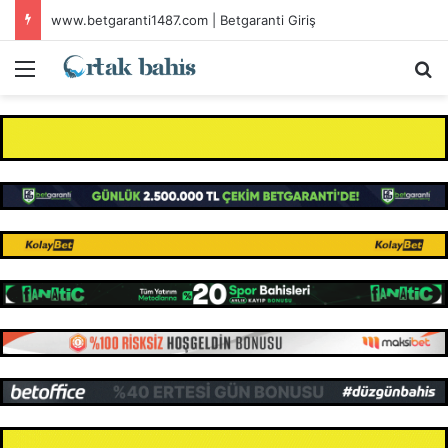
www.betgaranti1487.com | Betgaranti Giriş
Menü
Ar