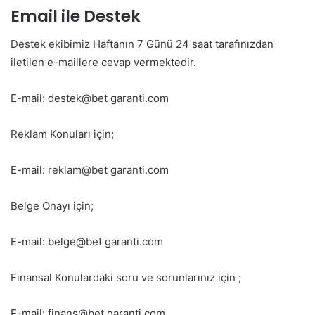
Email ile Destek
Destek ekibimiz Haftanın 7 Günü 24 saat tarafınızdan
iletilen e-maillere cevap vermektedir.
E-mail: destek@bet garanti.com
Reklam Konuları için;
E-mail: reklam@bet garanti.com
Belge Onayı için;
E-mail: belge@bet garanti.com
Finansal Konulardaki soru ve sorunlarınız için ;
E-mail: finans@bet garanti.com