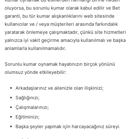
oluyorsa, bu sorunlu kumar olarak kabul edilir ve Bet
garanti, bu tür kumar alışkanlıklarını web sitesinde
kullanıcılar ve / veya müşterileri arasında farkındalık
yaratarak önlemeye çalışmaktadır, çünkü site hizmetleri
yalnızca iyi vakit geçirme amacıyla kullanılmalı ve başka
anlamlarla kullanılmamalıdır.
Sorunlu kumar oynamak hayatınızın birçok yönünü
olumsuz yönde etkileyebilir:
Arkadaşlarınız ve ailenizle olan ilişkinizi;
Sağlığınızı;
Çalışmalarınızı;
Eğitiminizı;
Başka şeyler yapmak için harcayacağınız süreyi.