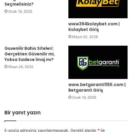
Seçmelisiniz?
Ocak 16, 2025
www394kolaybet.com |
Kolaybet Giriş
Mayıs 20, 2026
Guvenilir Bahis Siteleri:
Gerçekten Güvenilir mi,
Yoksa Sadece İmaj mı?
Nisan 24, 2025
www.betgaranti1155.com |
Betgaranti Giriş
Ocak 16, 2026
Bir yanıt yazın
E-posta adresiniz yayınlanmayacak.
Gerekli alanlar
*
ile