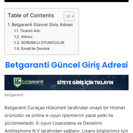
Table of Contents
Betgaranti Güncel Giriş Adresi
Ticaret Adı:
Adres:
SORUMLU OYUNCULUK
Email ile Destek
Betgaranti Güncel Giriş Adresi
betgaranti
Betgaranti Curaçao Hükümeti tarafından onaylı bir Hizmet
ürünüdür ve online e-oyun işlemlerini yasal yetki ile
yürütmektedir. E-oyun Lisanslama ve Denetimi
Antillephone N.V tarafından sağlanır. Lisans bilgilerimiz için