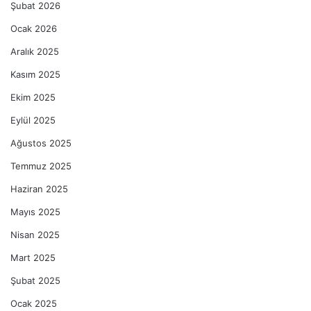
Şubat 2026
Ocak 2026
Aralık 2025
Kasım 2025
Ekim 2025
Eylül 2025
Ağustos 2025
Temmuz 2025
Haziran 2025
Mayıs 2025
Nisan 2025
Mart 2025
Şubat 2025
Ocak 2025