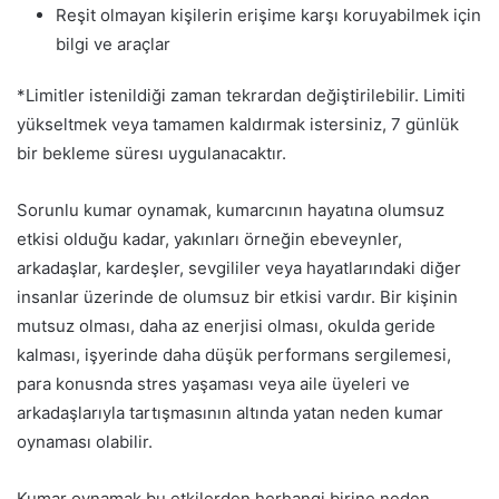
Reşit olmayan kişilerin erişime karşı koruyabilmek için
bilgi ve araçlar
*Limitler istenildiği zaman tekrardan değiştirilebilir. Limiti
yükseltmek veya tamamen kaldırmak istersiniz, 7 günlük
bir bekleme süresı uygulanacaktır.
Sorunlu kumar oynamak, kumarcının hayatına olumsuz
etkisi olduğu kadar, yakınları örneğin ebeveynler,
arkadaşlar, kardeşler, sevgililer veya hayatlarındaki diğer
insanlar üzerinde de olumsuz bir etkisi vardır. Bir kişinin
mutsuz olması, daha az enerjisi olması, okulda geride
kalması, işyerinde daha düşük performans sergilemesi,
para konusnda stres yaşaması veya aile üyeleri ve
arkadaşlarıyla tartışmasının altında yatan neden kumar
oynaması olabilir.
Kumar oynamak bu etkilerden herhangi birine neden