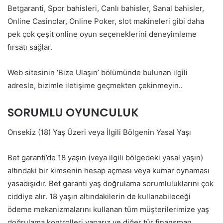
Betgaranti, Spor bahisleri, Canlı bahisler, Sanal bahisler,
Online Casinolar, Online Poker, slot makineleri gibi daha
pek çok çeşit online oyun seçeneklerini deneyimleme
fırsatı sağlar.
Web sitesinin ‘Bize Ulaşın’ bölümünde bulunan ilgili
adresle, bizimle iletişime geçmekten çekinmeyin..
SORUMLU OYUNCULUK
Onsekiz (18) Yaş Üzeri veya İlgili Bölgenin Yasal Yaşı
Bet garanti’de 18 yaşın (veya ilgili bölgedeki yasal yaşın)
altındaki bir kimsenin hesap açması veya kumar oynaması
yasadışıdır. Bet garanti yaş doğrulama sorumluluklarını çok
ciddiye alır. 18 yaşın altındakilerin de kullanabileceği
ödeme mekanizmalarını kullanan tüm müşterilerimize yaş
doğrulama kontrolleri yaparız ve diğer tür finansman