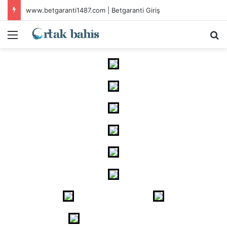
www.betgaranti1487.com | Betgaranti Giriş
Menü
Ar