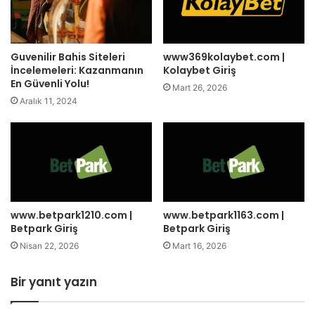
Guvenilir Bahis Siteleri
www369kolaybet.com |
İncelemeleri: Kazanmanın
Kolaybet Giriş
En Güvenli Yolu!
Mart 26, 2026
Aralık 11, 2024
www.betpark1210.com |
www.betpark1163.com |
Betpark Giriş
Betpark Giriş
Nisan 22, 2026
Mart 16, 2026
Bir yanıt yazın