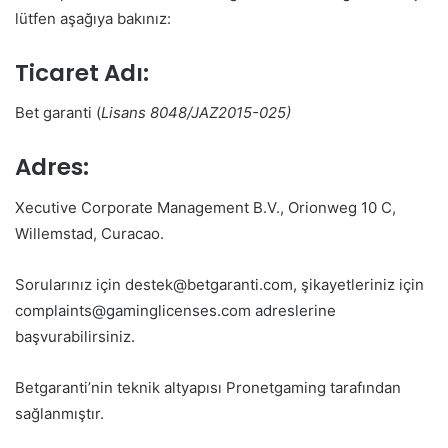
lütfen aşağıya bakınız:
Ticaret Adı:
Bet garanti (
Lisans 8048/JAZ2015-025)
Adres:
Xecutive Corporate Management B.V., Orionweg 10 C,
Willemstad, Curacao.
Sorularınız için
destek@betgaranti.com
, şikayetleriniz için
complaints@gaminglicenses.com
adreslerine
başvurabilirsiniz.
Betgaranti’nin teknik altyapısı Pronetgaming tarafından
sağlanmıştır.