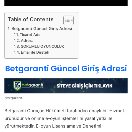
Table of Contents
Betgaranti Güncel Giriş Adresi
Ticaret Adı:
Adres:
SORUMLU OYUNCULUK
Email ile Destek
Betgaranti Güncel Giriş Adresi
betgaranti
Betgaranti Curaçao Hükümeti tarafından onaylı bir Hizmet
ürünüdür ve online e-oyun işlemlerini yasal yetki ile
yürütmektedir. E-oyun Lisanslama ve Denetimi