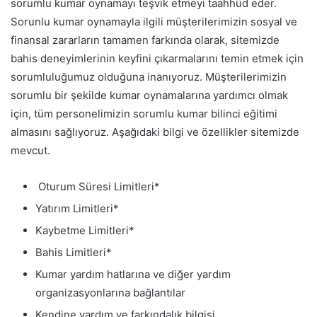
sorumlu kumar oynamayı teşvik etmeyi taahhüd eder.
Sorunlu kumar oynamayla ilgili müşterilerimizin sosyal ve
finansal zararların tamamen farkında olarak, sitemizde
bahis deneyimlerinin keyfini çıkarmalarını temin etmek için
sorumluluğumuz olduğuna inanıyoruz. Müşterilerimizin
sorumlu bir şekilde kumar oynamalarına yardımcı olmak
için, tüm personelimizin sorumlu kumar bilinci eğitimi
almasını sağlıyoruz. Aşağıdaki bilgi ve özellikler sitemizde
mevcut.
Oturum Süresi Limitleri*
Yatırım Limitleri*
Kaybetme Limitleri*
Bahis Limitleri*
Kumar yardım hatlarına ve diğer yardım
organizasyonlarına bağlantılar
Kendine yardım ve farkındalık bilgisi