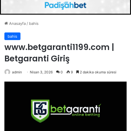
Anasayfa
/
bahis
bahis
www.betgaranti1199.com |
Betgaranti Giriş
admin
Nisan 3, 2026
0
9
2 dakika okuma süresi