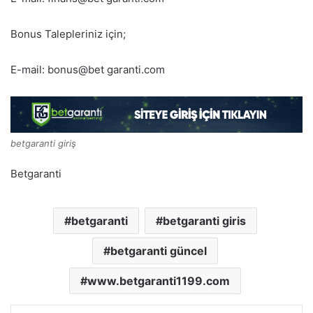
Bonus Talepleriniz için;
E-mail: bonus@bet garanti.com
betgaranti giriş
Betgaranti
betgaranti
betgaranti giris
betgaranti güncel
www.betgaranti1199.com