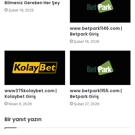
Bilmeniz Gereken Her Şey
Şubat 18, 2025
www.betpark1146.com |
Betpark Giriş
Şubat 16, 2026
www375kolaybet.com |
www.betpark1155.com |
Kolaybet Giriş
Betpark Giriş
Nisan 6, 2026
Şubat 27, 2026
Bir yanıt yazın