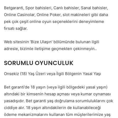
Betgaranti, Spor bahisleri, Canlı bahisler, Sanal bahisler,
Online Casinolar, Online Poker, slot makineleri gibi daha
pek çok çeşit online oyun seçeneklerini deneyimleme
fırsatı sağlar.
Web sitesinin ‘Bize Ulaşın’ bölümünde bulunan ilgili
adresle, bizimle iletişime geçmekten çekinmeyin..
SORUMLU OYUNCULUK
Onsekiz (18) Yaş Üzeri veya İlgili Bölgenin Yasal Yaşı
Bet garanti’de 18 yaşın (veya ilgili bölgedeki yasal yaşın)
altındaki bir kimsenin hesap açması veya kumar oynaması
yasadışıdır. Bet garanti yaş doğrulama sorumluluklarını çok
ciddiye alır. 18 yaşın altındakilerin de kullanabileceği
ödeme mekanizmalarını kullanan tüm müşterilerimize yaş