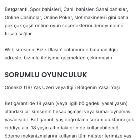
Betgaranti, Spor bahisleri, Canlı bahisler, Sanal bahisler,
Online Casinolar, Online Poker, slot makineleri gibi daha
pek çok çeşit online oyun seçeneklerini deneyimleme
fırsatı sağlar.
Web sitesinin ‘Bize Ulaşın’ bölümünde bulunan ilgili
adresle, bizimle iletişime geçmekten çekinmeyin..
SORUMLU OYUNCULUK
Onsekiz (18) Yaş Üzeri veya İlgili Bölgenin Yasal Yaşı
Bet garanti’de 18 yaşın (veya ilgili bölgedeki yasal yaşın)
altındaki bir kimsenin hesap açması veya kumar oynaması
yasadışıdır. Bet garanti yaş doğrulama sorumluluklarını çok
ciddiye alır. 18 yaşın altındakilerin de kullanabileceği
ödeme mekanizmalarını kullanan tüm müşterilerimize yaş