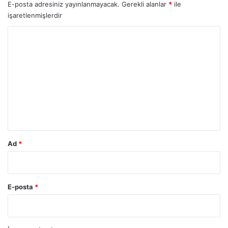
E-posta adresiniz yayınlanmayacak.
Gerekli alanlar
*
ile
işaretlenmişlerdir
Y
o
r
u
m
*
Ad
*
E-posta
*