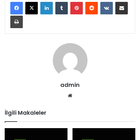
LinkedIn
Tumblr
Pinterest
Reddit
VKontakte
E-Posta ile paylaş
Yazdır
admin
Web
sitesi
İlgili Makaleler