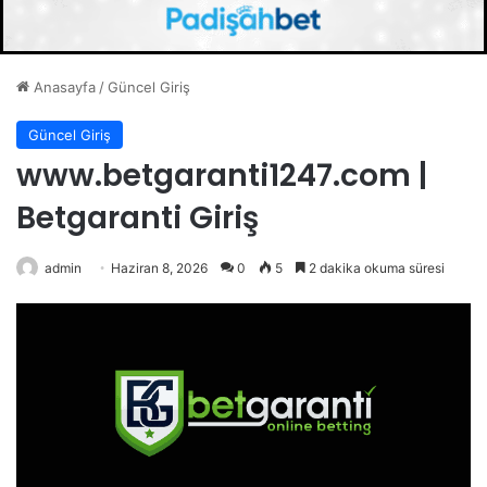
Anasayfa
/
Güncel Giriş
Güncel Giriş
www.betgaranti1247.com |
Betgaranti Giriş
admin
Haziran 8, 2026
0
5
2 dakika okuma süresi