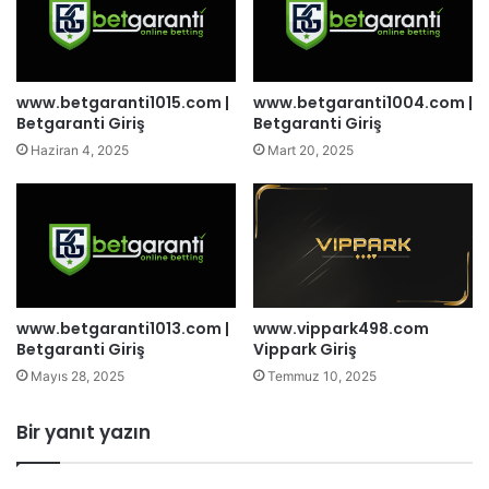
www.betgaranti1015.com |
www.betgaranti1004.com |
Betgaranti Giriş
Betgaranti Giriş
Haziran 4, 2025
Mart 20, 2025
www.betgaranti1013.com |
www.vippark498.com
Betgaranti Giriş
Vippark Giriş
Mayıs 28, 2025
Temmuz 10, 2025
Bir yanıt yazın