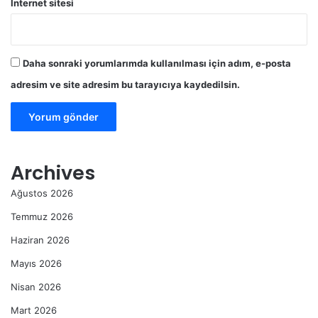
İnternet sitesi
Daha sonraki yorumlarımda kullanılması için adım, e-posta
adresim ve site adresim bu tarayıcıya kaydedilsin.
Archives
Ağustos 2026
Temmuz 2026
Haziran 2026
Mayıs 2026
Nisan 2026
Mart 2026