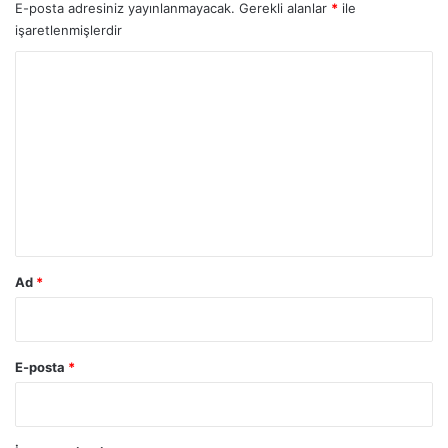
E-posta adresiniz yayınlanmayacak.
Gerekli alanlar
*
ile
işaretlenmişlerdir
Y
o
r
u
m
*
Ad
*
E-posta
*