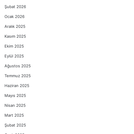
Şubat 2026
Ocak 2026
Aralık 2025
Kasım 2025
Ekim 2025
Eylül 2025
Ağustos 2025
Temmuz 2025
Haziran 2025
Mayıs 2025
Nisan 2025
Mart 2025
Şubat 2025