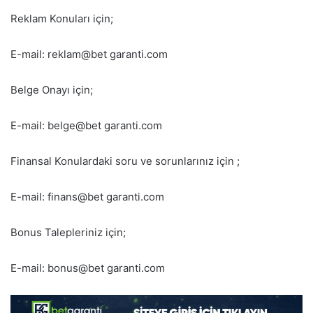
Reklam Konuları için;
E-mail: reklam@bet garanti.com
Belge Onayı için;
E-mail: belge@bet garanti.com
Finansal Konulardaki soru ve sorunlarınız için ;
E-mail: finans@bet garanti.com
Bonus Talepleriniz için;
E-mail: bonus@bet garanti.com