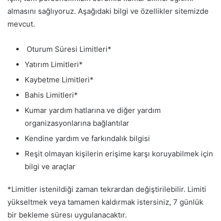
almasını sağlıyoruz. Aşağıdaki bilgi ve özellikler sitemizde
mevcut.
Oturum Süresi Limitleri*
Yatırım Limitleri*
Kaybetme Limitleri*
Bahis Limitleri*
Kumar yardım hatlarına ve diğer yardım
organizasyonlarına bağlantılar
Kendine yardım ve farkındalık bilgisi
Reşit olmayan kişilerin erişime karşı koruyabilmek için
bilgi ve araçlar
*Limitler istenildiği zaman tekrardan değiştirilebilir. Limiti
yükseltmek veya tamamen kaldırmak istersiniz, 7 günlük
bir bekleme süresı uygulanacaktır.