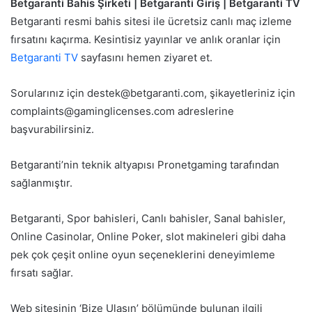
Betgaranti Bahis Şirketi | Betgaranti Giriş | Betgaranti TV
Betgaranti resmi bahis sitesi ile ücretsiz canlı maç izleme
fırsatını kaçırma. Kesintisiz yayınlar ve anlık oranlar için
Betgaranti TV
sayfasını hemen ziyaret et.
Sorularınız için
destek@betgaranti.com
, şikayetleriniz için
complaints@gaminglicenses.com
adreslerine
başvurabilirsiniz.
Betgaranti’nin teknik altyapısı Pronetgaming tarafından
sağlanmıştır.
Betgaranti, Spor bahisleri, Canlı bahisler, Sanal bahisler,
Online Casinolar, Online Poker, slot makineleri gibi daha
pek çok çeşit online oyun seçeneklerini deneyimleme
fırsatı sağlar.
Web sitesinin ‘Bize Ulaşın’ bölümünde bulunan ilgili