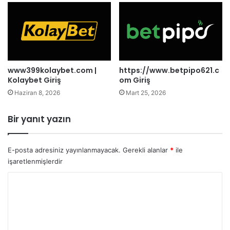
www399kolaybet.com |
https://www.betpipo621.c
Kolaybet Giriş
om Giriş
Haziran 8, 2026
Mart 25, 2026
Bir yanıt yazın
E-posta adresiniz yayınlanmayacak.
Gerekli alanlar
*
ile
işaretlenmişlerdir
Y
o
r
u