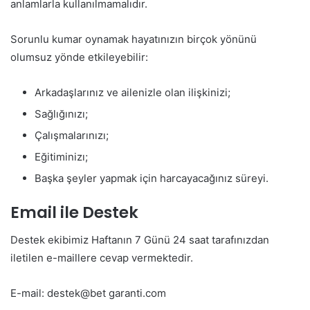
anlamlarla kullanılmamalıdır.
Sorunlu kumar oynamak hayatınızın birçok yönünü
olumsuz yönde etkileyebilir:
Arkadaşlarınız ve ailenizle olan ilişkinizi;
Sağlığınızı;
Çalışmalarınızı;
Eğitiminizı;
Başka şeyler yapmak için harcayacağınız süreyi.
Email ile Destek
Destek ekibimiz Haftanın 7 Günü 24 saat tarafınızdan
iletilen e-maillere cevap vermektedir.
E-mail: destek@bet garanti.com