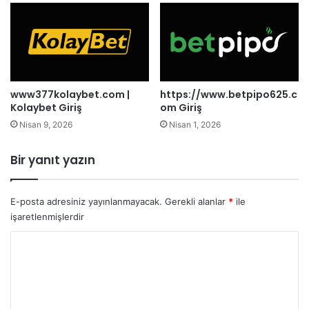
www377kolaybet.com |
https://www.betpipo625.c
Kolaybet Giriş
om Giriş
Nisan 9, 2026
Nisan 1, 2026
Bir yanıt yazın
E-posta adresiniz yayınlanmayacak.
Gerekli alanlar
*
ile
işaretlenmişlerdir
Y
o
r
u