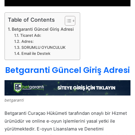
Table of Contents
Betgaranti Güncel Giriş Adresi
Ticaret Adı:
Adres:
SORUMLU OYUNCULUK
Email ile Destek
Betgaranti Güncel Giriş Adresi
betgaranti
Betgaranti Curaçao Hükümeti tarafından onaylı bir Hizmet
ürünüdür ve online e-oyun işlemlerini yasal yetki ile
yürütmektedir. E-oyun Lisanslama ve Denetimi