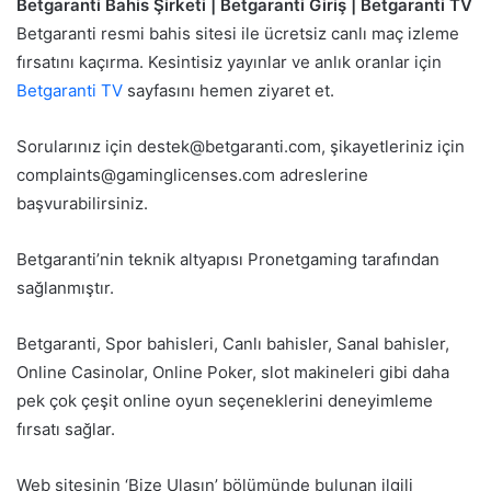
Betgaranti Bahis Şirketi | Betgaranti Giriş | Betgaranti TV
Betgaranti resmi bahis sitesi ile ücretsiz canlı maç izleme
fırsatını kaçırma. Kesintisiz yayınlar ve anlık oranlar için
Betgaranti TV
sayfasını hemen ziyaret et.
Sorularınız için
destek@betgaranti.com
, şikayetleriniz için
complaints@gaminglicenses.com
adreslerine
başvurabilirsiniz.
Betgaranti’nin teknik altyapısı Pronetgaming tarafından
sağlanmıştır.
Betgaranti, Spor bahisleri, Canlı bahisler, Sanal bahisler,
Online Casinolar, Online Poker, slot makineleri gibi daha
pek çok çeşit online oyun seçeneklerini deneyimleme
fırsatı sağlar.
Web sitesinin ‘Bize Ulaşın’ bölümünde bulunan ilgili