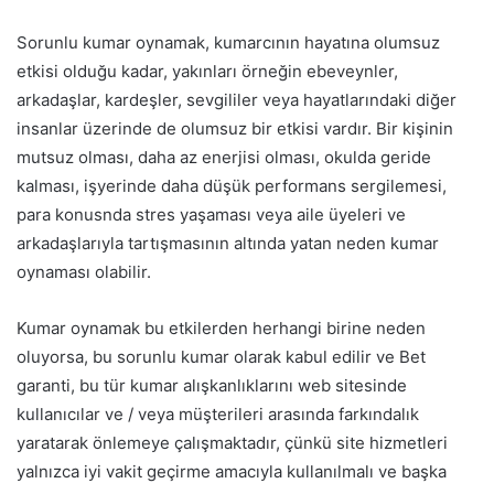
Sorunlu kumar oynamak, kumarcının hayatına olumsuz
etkisi olduğu kadar, yakınları örneğin ebeveynler,
arkadaşlar, kardeşler, sevgililer veya hayatlarındaki diğer
insanlar üzerinde de olumsuz bir etkisi vardır. Bir kişinin
mutsuz olması, daha az enerjisi olması, okulda geride
kalması, işyerinde daha düşük performans sergilemesi,
para konusnda stres yaşaması veya aile üyeleri ve
arkadaşlarıyla tartışmasının altında yatan neden kumar
oynaması olabilir.
Kumar oynamak bu etkilerden herhangi birine neden
oluyorsa, bu sorunlu kumar olarak kabul edilir ve Bet
garanti, bu tür kumar alışkanlıklarını web sitesinde
kullanıcılar ve / veya müşterileri arasında farkındalık
yaratarak önlemeye çalışmaktadır, çünkü site hizmetleri
yalnızca iyi vakit geçirme amacıyla kullanılmalı ve başka