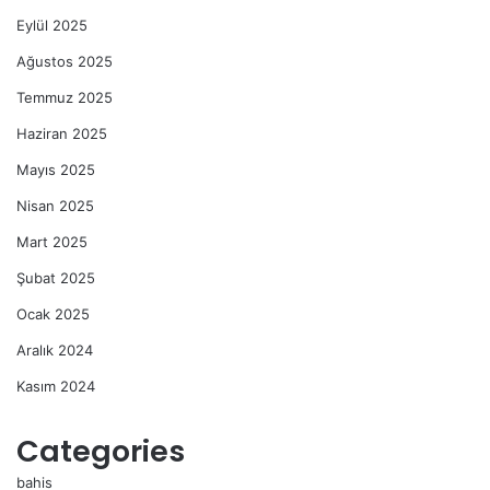
Eylül 2025
Ağustos 2025
Temmuz 2025
Haziran 2025
Mayıs 2025
Nisan 2025
Mart 2025
Şubat 2025
Ocak 2025
Aralık 2024
Kasım 2024
Categories
bahis