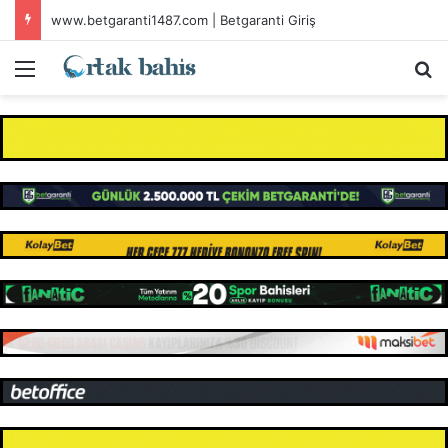
www.betgaranti1487.com | Betgaranti Giriş
Menü
Ar