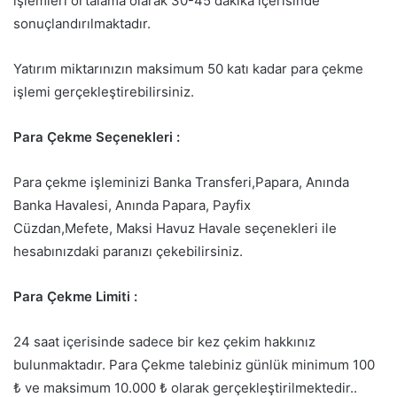
işlemleri ortalama olarak 30-45 dakika içerisinde
sonuçlandırılmaktadır.
Yatırım miktarınızın maksimum 50 katı kadar para çekme
işlemi gerçekleştirebilirsiniz.
Para Çekme Seçenekleri :
Para çekme işleminizi Banka Transferi,Papara, Anında
Banka Havalesi, Anında Papara, Payfix
Cüzdan,Mefete, Maksi Havuz Havale seçenekleri ile
hesabınızdaki paranızı çekebilirsiniz.
Para Çekme Limiti :
24 saat içerisinde sadece bir kez çekim hakkınız
bulunmaktadır. Para Çekme talebiniz günlük minimum 100
₺ ve maksimum 10.000 ₺ olarak gerçekleştirilmektedir..