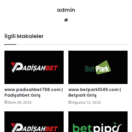
admin
Web
sitesi
İlgili Makaleler
www.padisahbet768.com |
www.betpark1049.com |
Padişahbet Giriş
Betpark Giriş
Ekim 28, 2025
Ağustos 13, 2025