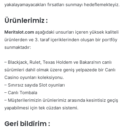
yakalayamayacakları fırsatları sunmayı hedeflemekteyiz.
Ürünlerimiz :
Meritslot.com
aşağıdaki unsurları içeren yüksek kaliteli
ürünlerden ve 3. taraf içeriklerinden oluşan bir portföy
sunmaktadır:
– Blackjack, Rulet, Texas Holdem ve Bakara’nın canlı
sürümleri dahil olmak üzere geniş yelpazede bir Canlı
Casino oyunları koleksiyonu.
– Sınırsız sayıda Slot oyunları
– Canlı Tombala
– Müşterilerimizin ürünlerimiz arasında kesintisiz geçiş
yapabilmesi için tek cüzdan sistemi.
Geri bildirim :