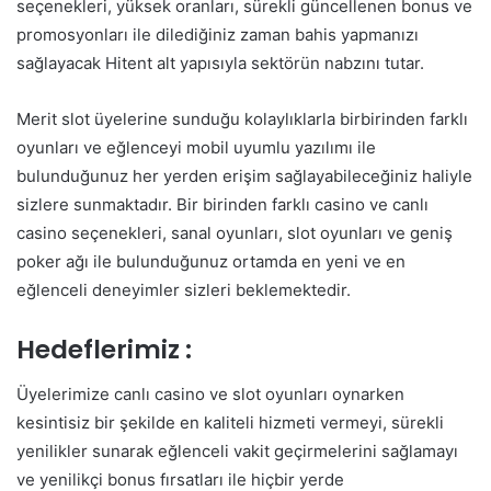
seçenekleri, yüksek oranları, sürekli güncellenen bonus ve
promosyonları ile dilediğiniz zaman bahis yapmanızı
sağlayacak Hitent alt yapısıyla sektörün nabzını tutar.
Merit slot üyelerine sunduğu kolaylıklarla birbirinden farklı
oyunları ve eğlenceyi mobil uyumlu yazılımı ile
bulunduğunuz her yerden erişim sağlayabileceğiniz haliyle
sizlere sunmaktadır. Bir birinden farklı casino ve canlı
casino seçenekleri, sanal oyunları, slot oyunları ve geniş
poker ağı ile bulunduğunuz ortamda en yeni ve en
eğlenceli deneyimler sizleri beklemektedir.
Hedeflerimiz :
Üyelerimize canlı casino ve slot oyunları oynarken
kesintisiz bir şekilde en kaliteli hizmeti vermeyi, sürekli
yenilikler sunarak eğlenceli vakit geçirmelerini sağlamayı
ve yenilikçi bonus fırsatları ile hiçbir yerde