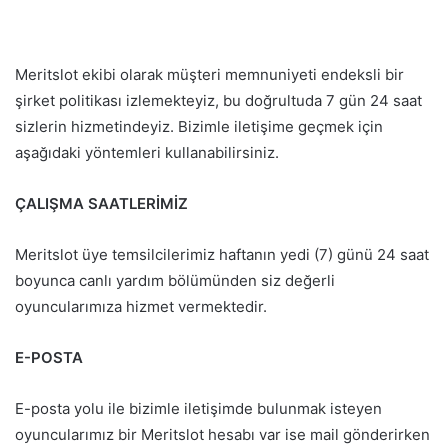
Meritslot ekibi olarak müşteri memnuniyeti endeksli bir
şirket politikası izlemekteyiz, bu doğrultuda 7 gün 24 saat
sizlerin hizmetindeyiz. Bizimle iletişime geçmek için
aşağıdaki yöntemleri kullanabilirsiniz.
ÇALIŞMA SAATLERİMİZ
Meritslot üye temsilcilerimiz haftanın yedi (7) günü 24 saat
boyunca canlı yardım bölümünden siz değerli
oyuncularımıza hizmet vermektedir.
E-POSTA
E-posta yolu ile bizimle iletişimde bulunmak isteyen
oyuncularımız bir Meritslot hesabı var ise mail gönderirken