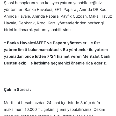
Şahsi hesaplarınızdan kolayca yatırım yapabileceğiniz
yöntemler; Banka Havalesi, EFT, Papara , Anında QR Kod,
Anında Havale, Anında Papara, Payfix Cüzdan, Maksi Havuz
Havale, Cepbank, Kredi Kartı yöntemlerinden herhangi
birini kullanarak yatırım yapabilirsiniz.
* Banka Havalesi&EFT ve Papara yöntemleri ile üst
yatırım limiti bulunmamaktadır. Bu yöntemler ile yatırım
yapmadan önce lütfen 7/24 hizmet veren Meritslot Canlı
Destek ekibi ile iletişime geçmenizi önemle rica ederiz.
Çekim Süresi :
Meritslot hesabınızdan 24 saat içerisinde 3 (üç) defa
maksimum 10.000 TL çekim işlemi yapabilirsiniz. Çekim