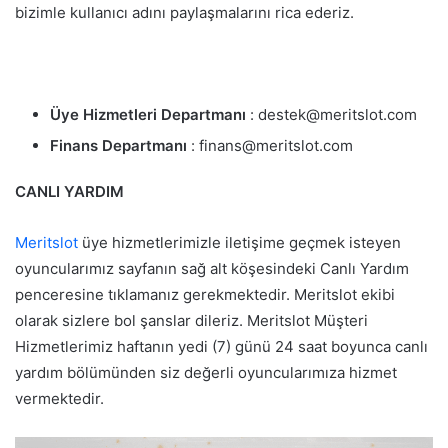
bizimle kullanıcı adını paylaşmalarını rica ederiz.
Üye Hizmetleri Departmanı
:
destek@meritslot.com
Finans Departmanı
:
finans@meritslot.com
CANLI YARDIM
Meritslot
üye hizmetlerimizle iletişime geçmek isteyen
oyuncularımız sayfanın sağ alt köşesindeki Canlı Yardım
penceresine tıklamanız gerekmektedir. Meritslot ekibi
olarak sizlere bol şanslar dileriz. Meritslot Müşteri
Hizmetlerimiz haftanın yedi (7) günü 24 saat boyunca canlı
yardım bölümünden siz değerli oyuncularımıza hizmet
vermektedir.