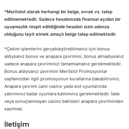
*Meritslot olarak herhangi bir belge, evrak vs. talep
edilmemektedir. Sadece hesabınızda finansal açıdan bir
uyuşmazlık tespit edildiğinde hesabın sizin adınıza
olduğunu teyit etmek amaçlı belge talep edilmektedir.
*Çekim işlemlerini gerçekleştirebilmeniz için bonus
aldıysanız bonus ve anapara çevrimini, bonus almadıysanız
sadece anapara çevriminizi tamamlamanız gerekmektedir.
Bonus aldıysanız çevrimini Meritslot Promosyonlar
sayfamızdan ilgili promosyonun kurallarına bakabilirsiniz.
Anapara çevrimi canlı casino yada slot oyunlarında
yatırımınız kadar oyunlara katılımınız gerekmektedir. İade
veya sonuçlanmayan casino bahisleri anapara çevriminden
sayılmaz.
İletişim