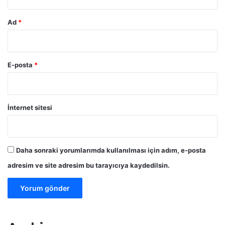
Ad
*
E-posta
*
İnternet sitesi
Daha sonraki yorumlarımda kullanılması için adım, e-posta
adresim ve site adresim bu tarayıcıya kaydedilsin.