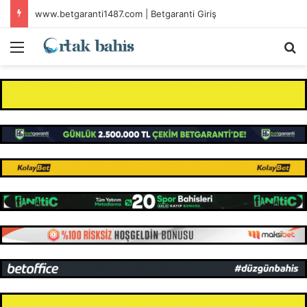
www.betgaranti1487.com | Betgaranti Giriş
Menü
Ar