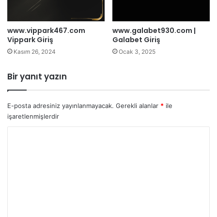
www.vippark467.com
www.galabet930.com |
Vippark Giriş
Galabet Giriş
Kasım 26, 2024
Ocak 3, 2025
Bir yanıt yazın
E-posta adresiniz yayınlanmayacak.
Gerekli alanlar
*
ile
işaretlenmişlerdir
Y
o
r
u
m
*