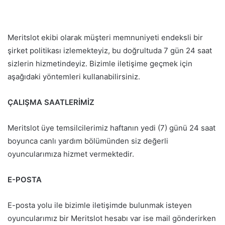
Meritslot ekibi olarak müşteri memnuniyeti endeksli bir
şirket politikası izlemekteyiz, bu doğrultuda 7 gün 24 saat
sizlerin hizmetindeyiz. Bizimle iletişime geçmek için
aşağıdaki yöntemleri kullanabilirsiniz.
ÇALIŞMA SAATLERİMİZ
Meritslot üye temsilcilerimiz haftanın yedi (7) günü 24 saat
boyunca canlı yardım bölümünden siz değerli
oyuncularımıza hizmet vermektedir.
E-POSTA
E-posta yolu ile bizimle iletişimde bulunmak isteyen
oyuncularımız bir Meritslot hesabı var ise mail gönderirken