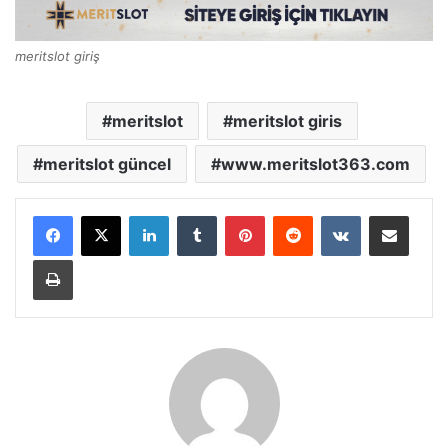
meritslot giriş
meritslot
meritslot giris
meritslot güncel
www.meritslot363.com
LinkedIn
Tumblr
Pinterest
Reddit
VKontakte
E-Posta ile paylaş
Yazdır