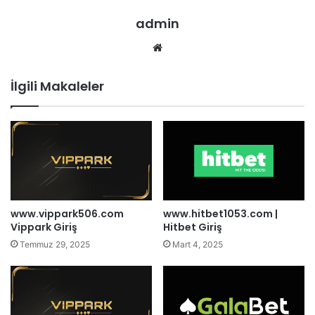
admin
Web
sitesi
İlgili Makaleler
www.vippark506.com
www.hitbet1053.com |
Vippark Giriş
Hitbet Giriş
Temmuz 29, 2025
Mart 4, 2025