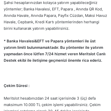
Şahsi hesaplarınızdan kolayca yatırım yapabileceğiniz
yöntemler; Banka Havalesi, EFT, Papara , Anında QR Kod,
Anında Havale, Anında Papara, Payfix Cüzdan, Maksi Havuz
Havale, Cepbank, Kredi Kartı yöntemlerinden herhangi
birini kullanarak yatırım yapabilirsiniz.
* Banka Havalesi&EFT ve Papara yöntemleri ile üst
yatırım limiti bulunmamaktadır. Bu yöntemler ile yatırım
yapmadan önce lütfen 7/24 hizmet veren Meritslot Canlı
Destek ekibi ile iletişime geçmenizi önemle rica ederiz.
Çekim Süresi :
Meritslot hesabınızdan 24 saat içerisinde 3 (üç) defa
maksimum 10.000 TL çekim işlemi yapabilirsiniz. Çekim