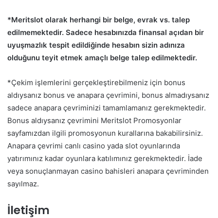
*Meritslot olarak herhangi bir belge, evrak vs. talep
edilmemektedir. Sadece hesabınızda finansal açıdan bir
uyuşmazlık tespit edildiğinde hesabın sizin adınıza
olduğunu teyit etmek amaçlı belge talep edilmektedir.
*Çekim işlemlerini gerçekleştirebilmeniz için bonus
aldıysanız bonus ve anapara çevrimini, bonus almadıysanız
sadece anapara çevriminizi tamamlamanız gerekmektedir.
Bonus aldıysanız çevrimini Meritslot Promosyonlar
sayfamızdan ilgili promosyonun kurallarına bakabilirsiniz.
Anapara çevrimi canlı casino yada slot oyunlarında
yatırımınız kadar oyunlara katılımınız gerekmektedir. İade
veya sonuçlanmayan casino bahisleri anapara çevriminden
sayılmaz.
İletişim