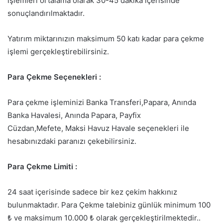
işlemleri ortalama olarak 30-45 dakika içerisinde
sonuçlandırılmaktadır.
Yatırım miktarınızın maksimum 50 katı kadar para çekme
işlemi gerçekleştirebilirsiniz.
Para Çekme Seçenekleri :
Para çekme işleminizi Banka Transferi,Papara, Anında
Banka Havalesi, Anında Papara, Payfix
Cüzdan,Mefete, Maksi Havuz Havale seçenekleri ile
hesabınızdaki paranızı çekebilirsiniz.
Para Çekme Limiti :
24 saat içerisinde sadece bir kez çekim hakkınız
bulunmaktadır. Para Çekme talebiniz günlük minimum 100
₺ ve maksimum 10.000 ₺ olarak gerçekleştirilmektedir..