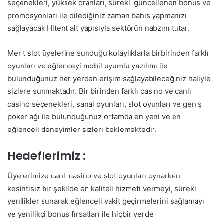
seçenekleri, yüksek oranları, sürekli güncellenen bonus ve
promosyonları ile dilediğiniz zaman bahis yapmanızı
sağlayacak Hitent alt yapısıyla sektörün nabzını tutar.
Merit slot üyelerine sunduğu kolaylıklarla birbirinden farklı
oyunları ve eğlenceyi mobil uyumlu yazılımı ile
bulunduğunuz her yerden erişim sağlayabileceğiniz haliyle
sizlere sunmaktadır. Bir birinden farklı casino ve canlı
casino seçenekleri, sanal oyunları, slot oyunları ve geniş
poker ağı ile bulunduğunuz ortamda en yeni ve en
eğlenceli deneyimler sizleri beklemektedir.
Hedeflerimiz :
Üyelerimize canlı casino ve slot oyunları oynarken
kesintisiz bir şekilde en kaliteli hizmeti vermeyi, sürekli
yenilikler sunarak eğlenceli vakit geçirmelerini sağlamayı
ve yenilikçi bonus fırsatları ile hiçbir yerde