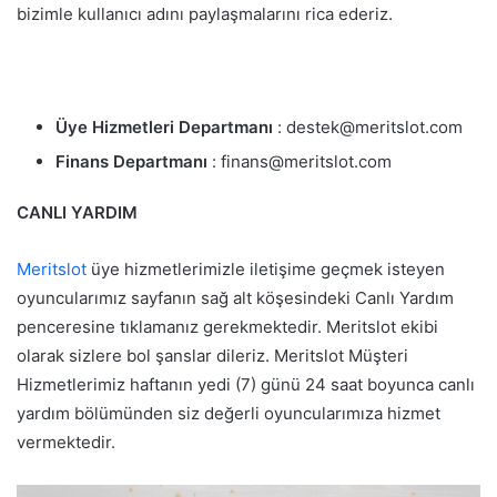
bizimle kullanıcı adını paylaşmalarını rica ederiz.
Üye Hizmetleri Departmanı
:
destek@meritslot.com
Finans Departmanı
:
finans@meritslot.com
CANLI YARDIM
Meritslot
üye hizmetlerimizle iletişime geçmek isteyen
oyuncularımız sayfanın sağ alt köşesindeki Canlı Yardım
penceresine tıklamanız gerekmektedir. Meritslot ekibi
olarak sizlere bol şanslar dileriz. Meritslot Müşteri
Hizmetlerimiz haftanın yedi (7) günü 24 saat boyunca canlı
yardım bölümünden siz değerli oyuncularımıza hizmet
vermektedir.