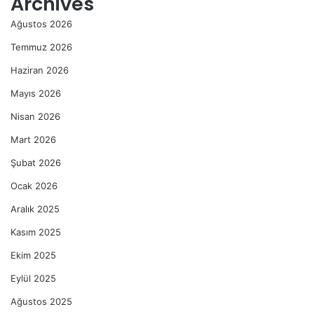
Archives
Ağustos 2026
Temmuz 2026
Haziran 2026
Mayıs 2026
Nisan 2026
Mart 2026
Şubat 2026
Ocak 2026
Aralık 2025
Kasım 2025
Ekim 2025
Eylül 2025
Ağustos 2025