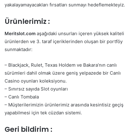
yakalayamayacakları fırsatları sunmayı hedeflemekteyiz.
Ürünlerimiz :
Meritslot.com
aşağıdaki unsurları içeren yüksek kaliteli
ürünlerden ve 3. taraf içeriklerinden oluşan bir portföy
sunmaktadır:
– Blackjack, Rulet, Texas Holdem ve Bakara’nın canlı
sürümleri dahil olmak üzere geniş yelpazede bir Canlı
Casino oyunları koleksiyonu.
– Sınırsız sayıda Slot oyunları
– Canlı Tombala
– Müşterilerimizin ürünlerimiz arasında kesintisiz geçiş
yapabilmesi için tek cüzdan sistemi.
Geri bildirim :