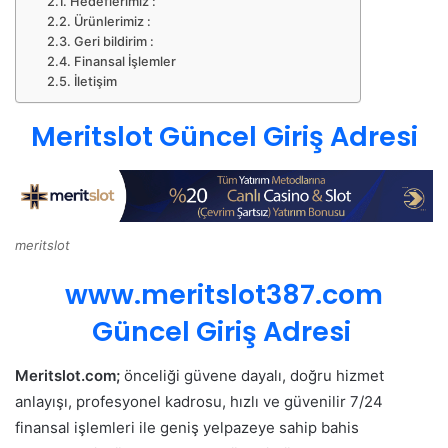
Hedeflerimiz :
Ürünlerimiz :
Geri bildirim :
Finansal İşlemler
İletişim
Meritslot Güncel Giriş Adresi
meritslot
www.meritslot387
.com
Güncel Giriş Adresi
Meritslot.com;
önceliği güvene dayalı, doğru hizmet
anlayışı, profesyonel kadrosu, hızlı ve güvenilir 7/24
finansal işlemleri ile geniş yelpazeye sahip bahis