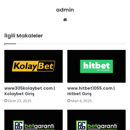
admin
Web
sitesi
İlgili Makaleler
www305kolaybet.com |
www.hitbet1055.com |
Kolaybet Giriş
Hitbet Giriş
Ekim 23, 2025
Mart 6, 2025