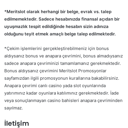
*Meritslot olarak herhangi bir belge, evrak vs. talep
edilmemektedir. Sadece hesabınızda finansal açıdan bir
uyuşmazlık tespit edildiğinde hesabın sizin adınıza
olduğunu teyit etmek amaçlı belge talep edilmektedir.
*Çekim işlemlerini gerçekleştirebilmeniz için bonus
aldıysanız bonus ve anapara çevrimini, bonus almadıysanız
sadece anapara çevriminizi tamamlamanız gerekmektedir.
Bonus aldıysanız çevrimini Meritslot Promosyonlar
sayfamızdan ilgili promosyonun kurallarına bakabilirsiniz.
Anapara çevrimi canlı casino yada slot oyunlarında
yatırımınız kadar oyunlara katılımınız gerekmektedir. İade
veya sonuçlanmayan casino bahisleri anapara çevriminden
sayılmaz.
İletişim