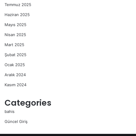
Temmuz 2025
Haziran 2025
Mayıs 2025
Nisan 2025
Mart 2025
Şubat 2025
Ocak 2025
Aralık 2024
Kasım 2024
Categories
bahis
Güncel Giriş