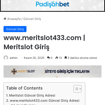
Anasayfa
/
Güncel Giriş
Güncel Giriş
www.meritslot433.com |
Meritslot Giriş
admin
Kasım 20, 2025
0
15
3 dakika okuma süresi
Table of Contents
Meritslot Güncel Giriş Adresi
www.meritslot433.com Güncel Giriş Adresi