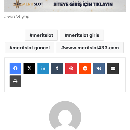
meritslot giriş
meritslot
meritslot giris
meritslot güncel
www.meritslot433.com
LinkedIn
Tumblr
Pinterest
Reddit
VKontakte
E-Posta ile paylaş
Yazdır