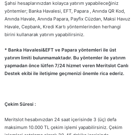
Şahsi hesaplarınızdan kolayca yatırım yapabileceğiniz
yöntemler; Banka Havalesi, EFT, Papara , Anında QR Kod,
Anında Havale, Anında Papara, Payfix Cüzdan, Maksi Havuz
Havale, Cepbank, Kredi Kartı yöntemlerinden herhangi
birini kullanarak yatırım yapabilirsiniz.
* Banka Havalesi&EFT ve Papara yöntemleri ile üst
yatırım limiti bulunmamaktadır. Bu yöntemler ile yatırım
yapmadan önce lütfen 7/24 hizmet veren Meritslot Canlı
Destek ekibi ile iletişime geçmenizi önemle rica ederiz.
Çekim Süresi :
Meritslot hesabınızdan 24 saat içerisinde 3 (üç) defa
maksimum 10.000 TL çekim işlemi yapabilirsiniz. Çekim