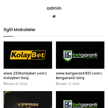
admin
Web
sitesi
İlgili Makaleler
www.220kolaybet.com |
www.betgaranti921.com |
Kolaybet Giriş
Betgaranti Giriş
Kasım 27, 2024
Aralık 13, 2024