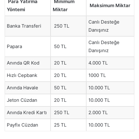
Para Yatırma
Minimum
Maksimum Miktar
Yöntemi
Miktar
Canlı Desteğe
Banka Transferi
250 TL
Danışınız
Canlı Desteğe
Papara
50 TL
Danışınız
Anında QR Kod
20 TL
4.000 TL
Hızlı Cepbank
20 TL
1000 TL
Anında Havale
50 TL
10.000 TL
Jeton Cüzdan
20 TL
10.000 TL
Anında Kredi Kartı
250 TL
2.000 TL
Payfix Cüzdan
25 TL
10.000 TL