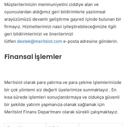
Müşterilerimizin memnuniyetini ciddiye alan ve
oyunculardan aldığımız geri bildirimlerle yazılımsal
arayüzümüzü devamlı geliştirme gayreti içinde bulunan bir
firmayız. Hizmetlerimizi nasıl iyileştirebileceğimizle ilgili
geri bildirimlerinizi ve önerilerinizi
lütfen
destek
@meritslot.com
e-posta adresine gönderin.
Finansal İşlemler
Mertislot olarak para yatırma ve para çekme işlemlerinizde
bir çok yöntemi siz değerli üyelerimize sunmaktayız . En
kısa sürede işlemleri sonuçlandırmaya ve oldukça güvenli
bir şekilde yatırım yapmanıza olanak sağlamak için
Meritslot Finans Departmanı olarak sürekli çalışmaktayız.