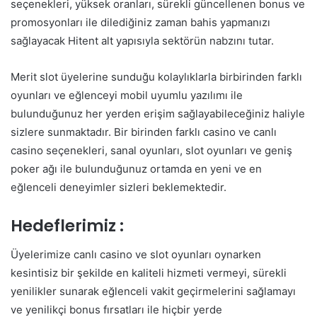
seçenekleri, yüksek oranları, sürekli güncellenen bonus ve
promosyonları ile dilediğiniz zaman bahis yapmanızı
sağlayacak Hitent alt yapısıyla sektörün nabzını tutar.
Merit slot üyelerine sunduğu kolaylıklarla birbirinden farklı
oyunları ve eğlenceyi mobil uyumlu yazılımı ile
bulunduğunuz her yerden erişim sağlayabileceğiniz haliyle
sizlere sunmaktadır. Bir birinden farklı casino ve canlı
casino seçenekleri, sanal oyunları, slot oyunları ve geniş
poker ağı ile bulunduğunuz ortamda en yeni ve en
eğlenceli deneyimler sizleri beklemektedir.
Hedeflerimiz :
Üyelerimize canlı casino ve slot oyunları oynarken
kesintisiz bir şekilde en kaliteli hizmeti vermeyi, sürekli
yenilikler sunarak eğlenceli vakit geçirmelerini sağlamayı
ve yenilikçi bonus fırsatları ile hiçbir yerde