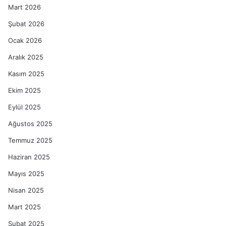
Mart 2026
Şubat 2026
Ocak 2026
Aralık 2025
Kasım 2025
Ekim 2025
Eylül 2025
Ağustos 2025
Temmuz 2025
Haziran 2025
Mayıs 2025
Nisan 2025
Mart 2025
Şubat 2025