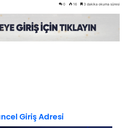
0
16
3 dakika okuma süresi
ncel Giriş Adresi