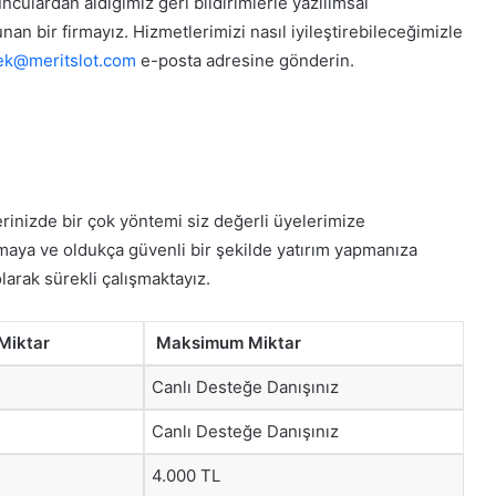
culardan aldığımız geri bildirimlerle yazılımsal
an bir firmayız. Hizmetlerimizi nasıl iyileştirebileceğimizle
ek
@meritslot.com
e-posta adresine gönderin.
rinizde bir çok yöntemi siz değerli üyelerimize
maya ve oldukça güvenli bir şekilde yatırım yapmanıza
arak sürekli çalışmaktayız.
Miktar
Maksimum Miktar
Canlı Desteğe Danışınız
Canlı Desteğe Danışınız
4.000 TL