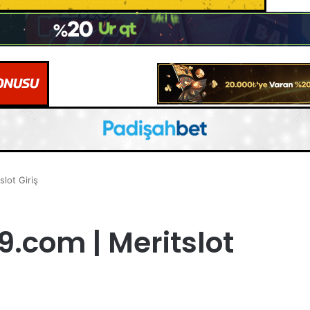
lot Giriş
.com | Meritslot