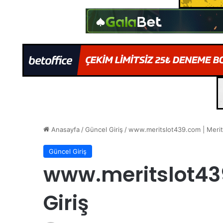
Anasayfa
/
Güncel Giriş
/
www.meritslot439.com | Merits
Güncel Giriş
www.meritslot439
Giriş