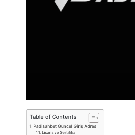
Table of Contents
Padisahbet Güncel Giriş Adresi
Lisans ve Sertifika