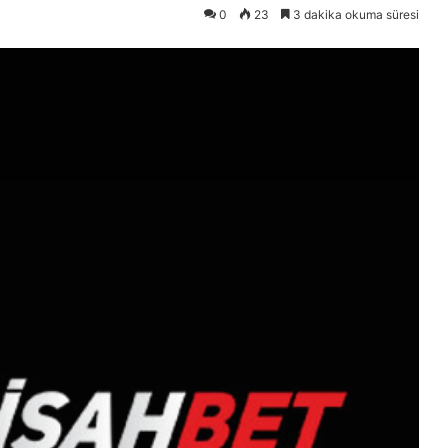
0
23
3 dakika okuma süresi