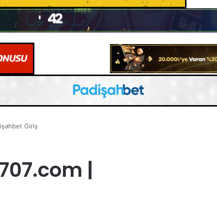
şahbet Giriş
07.com |