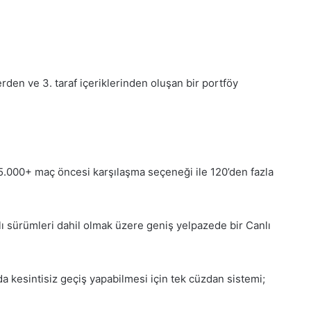
erden ve 3. taraf içeriklerinden oluşan bir portföy
65.000+ maç öncesi karşılaşma seçeneği ile 120’den fazla
lı sürümleri dahil olmak üzere geniş yelpazede bir Canlı
da kesintisiz geçiş yapabilmesi için tek cüzdan sistemi;