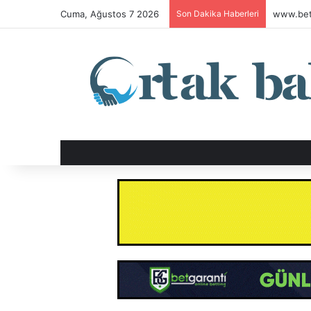
Cuma, Ağustos 7 2026
Son Dakika Haberleri
www.betg