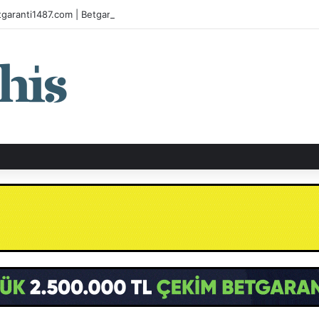
aranti1487.com | Betgaranti Giriş