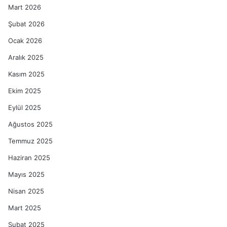
Mart 2026
Şubat 2026
Ocak 2026
Aralık 2025
Kasım 2025
Ekim 2025
Eylül 2025
Ağustos 2025
Temmuz 2025
Haziran 2025
Mayıs 2025
Nisan 2025
Mart 2025
Şubat 2025