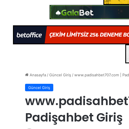
Anasayfa
/
Güncel Giriş
/
www.padisahbet707.com | Padi
Güncel Giriş
www.padisahbet7
Padişahbet Giriş