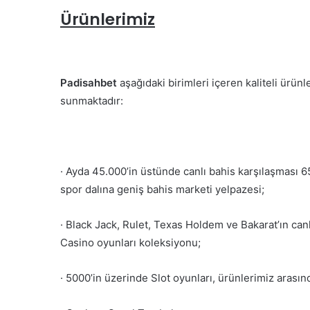
Ürünlerimiz
Padisahbet
aşağıdaki birimleri içeren kaliteli ürünl
sunmaktadır:
· Ayda 45.000’in üstünde canlı bahis karşılaşması 
spor dalına geniş bahis marketi yelpazesi;
· Black Jack, Rulet, Texas Holdem ve Bakarat’ın can
Casino oyunları koleksiyonu;
· 5000’in üzerinde Slot oyunları, ürünlerimiz arasın