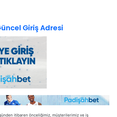
üncel Giriş Adresi
ünden itibaren önceliğimiz, müşterilerimiz ve iş