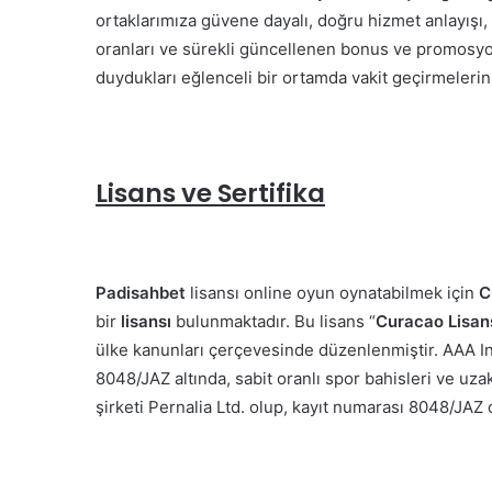
ortaklarımıza güvene dayalı, doğru hizmet anlayışı, 
oranları ve sürekli güncellenen bonus ve promosyonl
duydukları eğlenceli bir ortamda vakit geçirmelerin
Lisans ve Sertifika
Padisahbet
lisansı online oyun oynatabilmek için
C
bir
lisansı
bulunmaktadır. Bu lisans “
Curacao Lisan
ülke kanunları çerçevesinde düzenlenmiştir. AAA Int
8048/JAZ altında, sabit oranlı spor bahisleri ve uzak
şirketi Pernalia Ltd. olup, kayıt numarası 8048/JAZ o