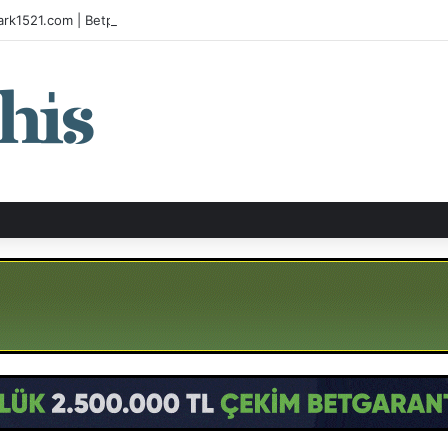
k1521.com | Betpark Giriş