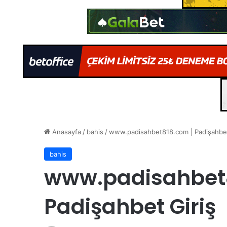
Anasayfa
/
bahis
/
www.padisahbet818.com | Padişahbet
bahis
www.padisahbet8
Padişahbet Giriş