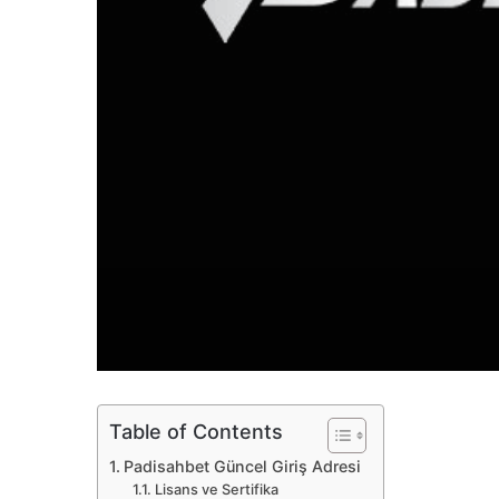
Table of Contents
Padisahbet Güncel Giriş Adresi
Lisans ve Sertifika