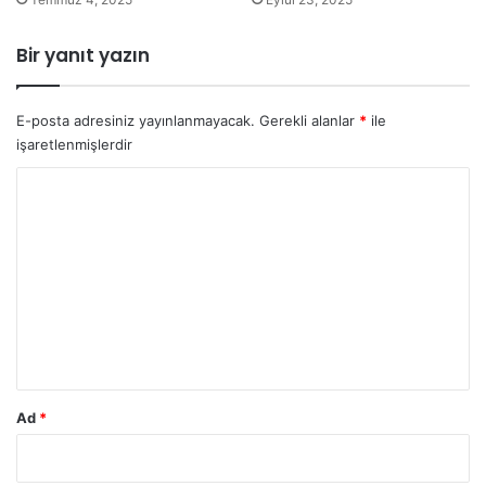
Bir yanıt yazın
E-posta adresiniz yayınlanmayacak.
Gerekli alanlar
*
ile
işaretlenmişlerdir
Y
o
r
u
m
*
Ad
*