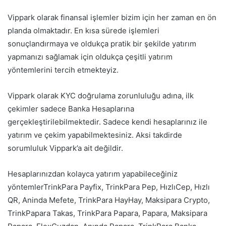
Vippark olarak finansal işlemler bizim için her zaman en ön
planda olmaktadır. En kısa sürede işlemleri
sonuçlandırmaya ve oldukça pratik bir şekilde yatırım
yapmanızı sağlamak için oldukça çeşitli yatırım
yöntemlerini tercih etmekteyiz.
Vippark olarak KYC doğrulama zorunluluğu adına, ilk
çekimler sadece Banka Hesaplarına
gerçekleştirilebilmektedir. Sadece kendi hesaplarınız ile
yatırım ve çekim yapabilmektesiniz. Aksi takdirde
sorumluluk Vippark’a ait değildir.
Hesaplarınızdan kolayca yatırım yapabileceğiniz
yöntemlerTrinkPara Payfix, TrinkPara Pep, HızlıCep, Hızlı
QR, Aninda Mefete, TrinkPara HayHay, Maksipara Crypto,
TrinkPapara Takas, TrinkPara Papara, Papara, Maksipara