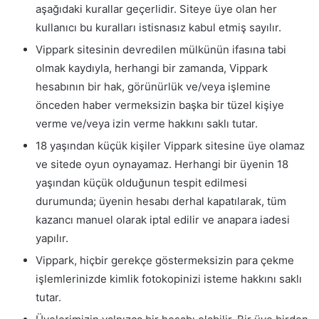
aşağıdaki kurallar geçerlidir. Siteye üye olan her
kullanıcı bu kuralları istisnasız kabul etmiş sayılır.
Vippark sitesinin devredilen mülkünün ifasına tabi
olmak kaydıyla, herhangi bir zamanda, Vippark
hesabının bir hak, görünürlük ve/veya işlemine
önceden haber vermeksizin başka bir tüzel kişiye
verme ve/veya izin verme hakkını saklı tutar.
18 yaşından küçük kişiler Vippark sitesine üye olamaz
ve sitede oyun oynayamaz. Herhangi bir üyenin 18
yaşından küçük olduğunun tespit edilmesi
durumunda; üyenin hesabı derhal kapatılarak, tüm
kazancı manuel olarak iptal edilir ve anapara iadesi
yapılır.
Vippark, hiçbir gerekçe göstermeksizin para çekme
işlemlerinizde kimlik fotokopinizi isteme hakkını saklı
tutar.