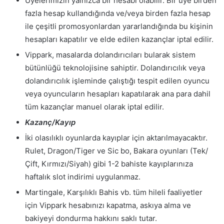
Üyelerimizin yalnızca bir hesabı olabilir. Bir üye birden
fazla hesap kullandığında ve/veya birden fazla hesap
ile çeşitli promosyonlardan yararlandığında bu kişinin
hesapları kapatılır ve elde edilen kazançlar iptal edilir.
Vippark, masalarda dolandırıcıları bularak sistem
bütünlüğü teknolojisine sahiptir. Dolandırıcılık veya
dolandırıcılık işleminde çalıştığı tespit edilen oyuncu
veya oyuncuların hesapları kapatılarak ana para dahil
tüm kazançlar manuel olarak iptal edilir.
Kazanç/Kayıp
İki olasılıklı oyunlarda kayıplar için aktarılmayacaktır.
Rulet, Dragon/Tiger ve Sic bo, Bakara oyunları (Tek/
Çift, Kırmızı/Siyah) gibi 1-2 bahiste kayıplarınıza
haftalık slot indirimi uygulanmaz.
Martingale, Karşılıklı Bahis vb. tüm hileli faaliyetler
için Vippark hesabınızı kapatma, askıya alma ve
bakiyeyi dondurma hakkını saklı tutar.