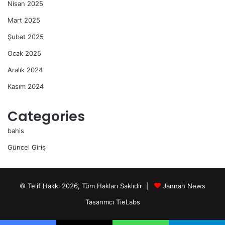
Nisan 2025
Mart 2025
Şubat 2025
Ocak 2025
Aralık 2024
Kasım 2024
Categories
bahis
Güncel Giriş
© Telif Hakkı 2026, Tüm Hakları Saklıdır |
Jannah News
Tasarımcı TieLabs