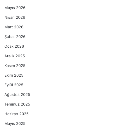
Mayıs 2026
Nisan 2026
Mart 2026
Şubat 2026
Ocak 2026
Aralık 2025
Kasım 2025
Ekim 2025
Eylül 2025
Ağustos 2025
Temmuz 2025
Haziran 2025
Mayıs 2025