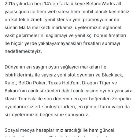
2015 yılından beri 14’den fazla ülkeye BetandWorks alt
yapısı gücü ile hem web sitesi hem mobil olarak kesintisiz
en kaliteli hizmeti yenilikler ve yeni promosyonlar ile
sunan Malta merkezli markamız, üyelerimizin eğlenceli
vakit geçirmelerini sağlamayı ve yenilikçi bonus fırsatları
ile hiçbir yerde yakalayamayacakları fırsatları sunmayı
hedeflemekteyiz.
Dünyanın en saygın oyun sağlayıcı markaları ile
işbirliklerimiz ile sayısız yeni slot oyunları ve Blackjack,
Rulet, BetOn Poker, Texas Hold’em, Dragon Tiger ve
Bakara’nın canlı sürümleri dahil canlı casino oyunu yanı sıra
klasik Tombala ile son dönemin en çok beğenilen Zeppelin
oyunlarını sizlerle buluştururken, en güncel turnuvaları da
siz üyelerimizin beğenisine sunuyoruz.
Sosyal medya hesaplarımız aracılığı ile hem güncel