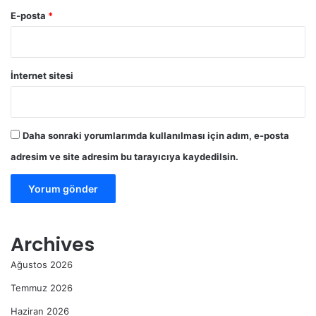
E-posta
*
İnternet sitesi
Daha sonraki yorumlarımda kullanılması için adım, e-posta
adresim ve site adresim bu tarayıcıya kaydedilsin.
Archives
Ağustos 2026
Temmuz 2026
Haziran 2026