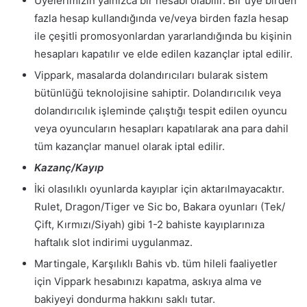
Üyelerimizin yalnızca bir hesabı olabilir. Bir üye birden
fazla hesap kullandığında ve/veya birden fazla hesap
ile çeşitli promosyonlardan yararlandığında bu kişinin
hesapları kapatılır ve elde edilen kazançlar iptal edilir.
Vippark, masalarda dolandırıcıları bularak sistem
bütünlüğü teknolojisine sahiptir. Dolandırıcılık veya
dolandırıcılık işleminde çalıştığı tespit edilen oyuncu
veya oyuncuların hesapları kapatılarak ana para dahil
tüm kazançlar manuel olarak iptal edilir.
Kazanç/Kayıp
İki olasılıklı oyunlarda kayıplar için aktarılmayacaktır.
Rulet, Dragon/Tiger ve Sic bo, Bakara oyunları (Tek/
Çift, Kırmızı/Siyah) gibi 1-2 bahiste kayıplarınıza
haftalık slot indirimi uygulanmaz.
Martingale, Karşılıklı Bahis vb. tüm hileli faaliyetler
için Vippark hesabınızı kapatma, askıya alma ve
bakiyeyi dondurma hakkını saklı tutar.