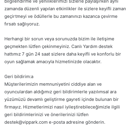
bilgilendirme ve yeniliklerimizi sizlerle paylaşırken aynı
zamanda düzenli yapılan etkinlikler ile sizlere keyifli zaman
geçirtmeyi ve ödüllerle bu zamanınızı kazanca çevirme
fırsatı sağlıyoruz.
Herhangi bir sorun veya sorunuzda bizim ile iletişime
geçmekten lütfen çekinmeyiniz. Canlı Yardım destek
hattımız 7 gün 24 saat sizlere daha keyifli ve konforlu bir
oyun sağlamak amacıyla hizmetinizde olacaktır.
Geri bildirim:a
Müşterilerimizin memnuniyetini ciddiye alan ve
oyunculardan aldığımız geri bildirimlerle yazılımsal ara
yüzümüzü devamlı geliştirme gayreti içinde bulunan bir
firmayız. Hizmetlerimizi nasıl iyileştirebileceğimizle ilgili
geri bildirimlerinizi ve önerilerinizi lütfen
destek@vippark.com
e-posta adresine gönderin.