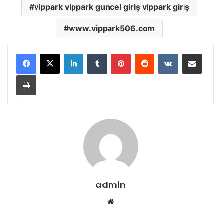
vippark vippark guncel giriş vippark giriş
www.vippark506.com
LinkedIn
Tumblr
Pinterest
Reddit
VKontakte
E-Posta ile paylaş
Yazdır
admin
Web
sitesi