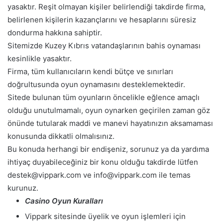
yasaktır. Reşit olmayan kişiler belirlendiği takdirde firma,
belirlenen kişilerin kazançlarını ve hesaplarını süresiz
dondurma hakkına sahiptir.
Sitemizde Kuzey Kıbrıs vatandaşlarının bahis oynaması
kesinlikle yasaktır.
Firma, tüm kullanıcıların kendi bütçe ve sınırları
doğrultusunda oyun oynamasını desteklemektedir.
Sitede bulunan tüm oyunların öncelikle eğlence amaçlı
olduğu unutulmamalı, oyun oynarken geçirilen zaman göz
önünde tutularak maddi ve manevi hayatınızın aksamaması
konusunda dikkatli olmalısınız.
Bu konuda herhangi bir endişeniz, sorunuz ya da yardıma
ihtiyaç duyabileceğiniz bir konu olduğu takdirde lütfen
destek@vippark.com
ve
info@vippark.com
ile temas
kurunuz.
Casino Oyun Kuralları
Vippark sitesinde üyelik ve oyun işlemleri için