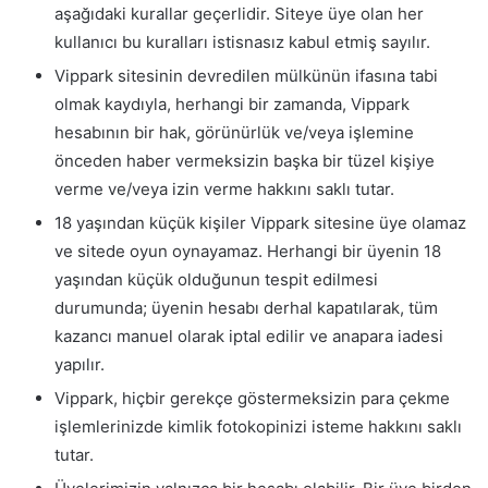
aşağıdaki kurallar geçerlidir. Siteye üye olan her
kullanıcı bu kuralları istisnasız kabul etmiş sayılır.
Vippark sitesinin devredilen mülkünün ifasına tabi
olmak kaydıyla, herhangi bir zamanda, Vippark
hesabının bir hak, görünürlük ve/veya işlemine
önceden haber vermeksizin başka bir tüzel kişiye
verme ve/veya izin verme hakkını saklı tutar.
18 yaşından küçük kişiler Vippark sitesine üye olamaz
ve sitede oyun oynayamaz. Herhangi bir üyenin 18
yaşından küçük olduğunun tespit edilmesi
durumunda; üyenin hesabı derhal kapatılarak, tüm
kazancı manuel olarak iptal edilir ve anapara iadesi
yapılır.
Vippark, hiçbir gerekçe göstermeksizin para çekme
işlemlerinizde kimlik fotokopinizi isteme hakkını saklı
tutar.