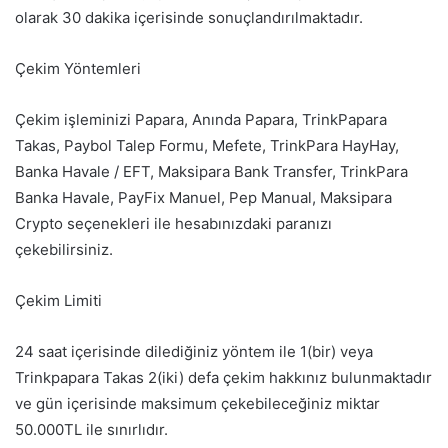
olarak 30 dakika içerisinde sonuçlandırılmaktadır.
Çekim Yöntemleri
Çekim işleminizi Papara, Anında Papara, TrinkPapara
Takas, Paybol Talep Formu, Mefete, TrinkPara HayHay,
Banka Havale / EFT, Maksipara Bank Transfer, TrinkPara
Banka Havale, PayFix Manuel, Pep Manual, Maksipara
Crypto seçenekleri ile hesabınızdaki paranızı
çekebilirsiniz.
Çekim Limiti
24 saat içerisinde dilediğiniz yöntem ile 1(bir) veya
Trinkpapara Takas 2(iki) defa çekim hakkınız bulunmaktadır
ve gün içerisinde maksimum çekebileceğiniz miktar
50.000TL ile sınırlıdır.