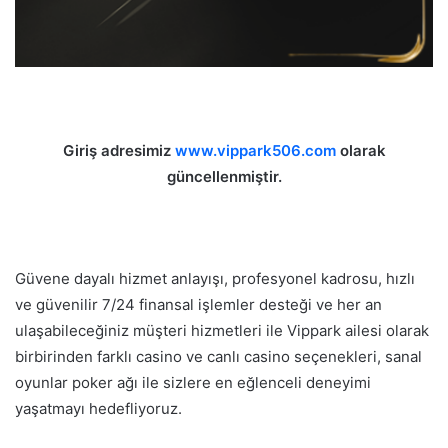
Giriş adresimiz
www.vippark506
.com
olarak
güncellenmiştir.
Güvene dayalı hizmet anlayışı, profesyonel kadrosu, hızlı
ve güvenilir 7/24 finansal işlemler desteği ve her an
ulaşabileceğiniz müşteri hizmetleri ile Vippark ailesi olarak
birbirinden farklı casino ve canlı casino seçenekleri, sanal
oyunlar poker ağı ile sizlere en eğlenceli deneyimi
yaşatmayı hedefliyoruz.