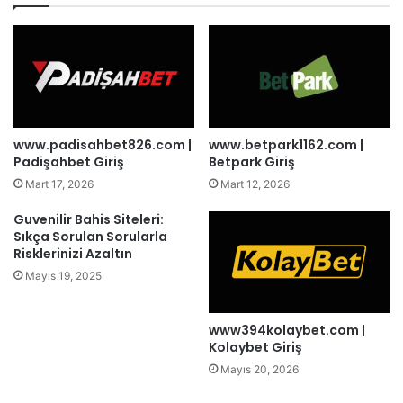
www.padisahbet826.com |
www.betpark1162.com |
Padişahbet Giriş
Betpark Giriş
Mart 17, 2026
Mart 12, 2026
Guvenilir Bahis Siteleri:
Sıkça Sorulan Sorularla
Risklerinizi Azaltın
Mayıs 19, 2025
www394kolaybet.com |
Kolaybet Giriş
Mayıs 20, 2026