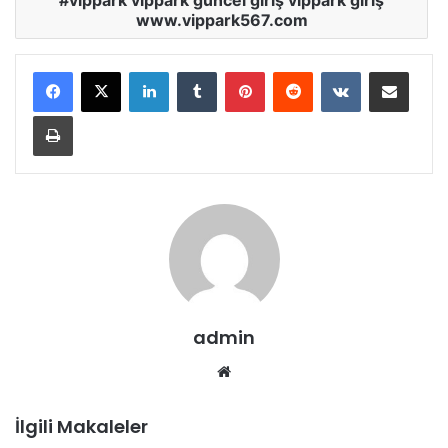
vippark vippark guncel giriş vippark giriş
www.vippark567.com
LinkedIn
Tumblr
Pinterest
Reddit
VKontakte
E-Posta ile paylaş
Yazdır
admin
Web
sitesi
İlgili Makaleler