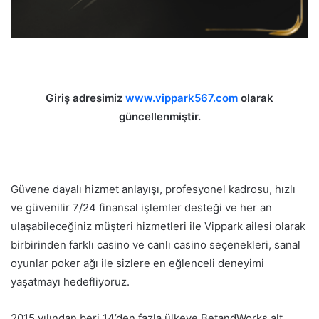
Giriş adresimiz
www.vippark567
.com
olarak
güncellenmiştir.
Güvene dayalı hizmet anlayışı, profesyonel kadrosu, hızlı
ve güvenilir 7/24 finansal işlemler desteği ve her an
ulaşabileceğiniz müşteri hizmetleri ile Vippark ailesi olarak
birbirinden farklı casino ve canlı casino seçenekleri, sanal
oyunlar poker ağı ile sizlere en eğlenceli deneyimi
yaşatmayı hedefliyoruz.
2015 yılından beri 14’den fazla ülkeye BetandWorks alt