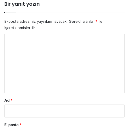
Bir yanıt yazın
E-posta adresiniz yayınlanmayacak.
Gerekli alanlar
*
ile
işaretlenmişlerdir
Y
o
r
u
m
*
Ad
*
E-posta
*