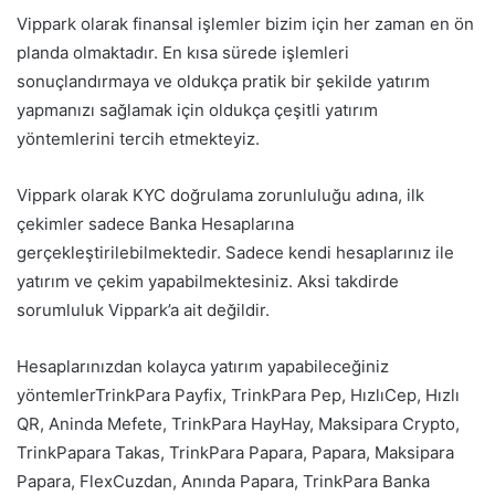
Vippark olarak finansal işlemler bizim için her zaman en ön
planda olmaktadır. En kısa sürede işlemleri
sonuçlandırmaya ve oldukça pratik bir şekilde yatırım
yapmanızı sağlamak için oldukça çeşitli yatırım
yöntemlerini tercih etmekteyiz.
Vippark olarak KYC doğrulama zorunluluğu adına, ilk
çekimler sadece Banka Hesaplarına
gerçekleştirilebilmektedir. Sadece kendi hesaplarınız ile
yatırım ve çekim yapabilmektesiniz. Aksi takdirde
sorumluluk Vippark’a ait değildir.
Hesaplarınızdan kolayca yatırım yapabileceğiniz
yöntemlerTrinkPara Payfix, TrinkPara Pep, HızlıCep, Hızlı
QR, Aninda Mefete, TrinkPara HayHay, Maksipara Crypto,
TrinkPapara Takas, TrinkPara Papara, Papara, Maksipara
Papara, FlexCuzdan, Anında Papara, TrinkPara Banka