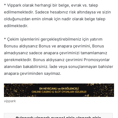
* Vippark olarak herhangi bir belge, evrak vs. talep
edilmemektedir. Sadece hesabınız risk altındaysa ve sizin
olduğunuzdan emin olmak için nadir olarak belge talep
edilmektedir.
* Çekim işlemlerini gerçekleştirebilmeniz için yatırım
Bonusu aldıysanız Bonus ve anapara çevrimini, Bonus
almadıysanız sadece anapara çevriminizi tamamlamanız
gerekmektedir. Bonus aldıysanız çevrimini Promosyonlar
alanından bakabilirsiniz. İade veya sonuçlanmayan bahisler
anapara çevriminden sayılmaz.
vippark