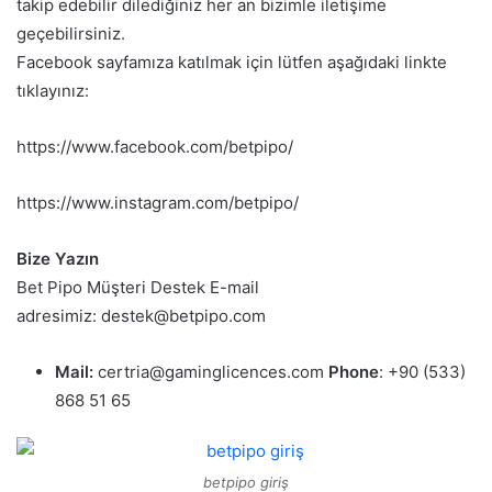
takip edebilir dilediğiniz her an bizimle iletişime
geçebilirsiniz.
Facebook sayfamıza katılmak için lütfen aşağıdaki linkte
tıklayınız:
https://www.facebook.com/betpipo/
https://www.instagram.com/betpipo/
Bize Yazın
Bet Pipo Müşteri Destek E-mail
adresimiz:
destek@betpipo.com
Mail:
certria@gaminglicences.com
Phone
: +90 (533)
868 51 65
betpipo giriş