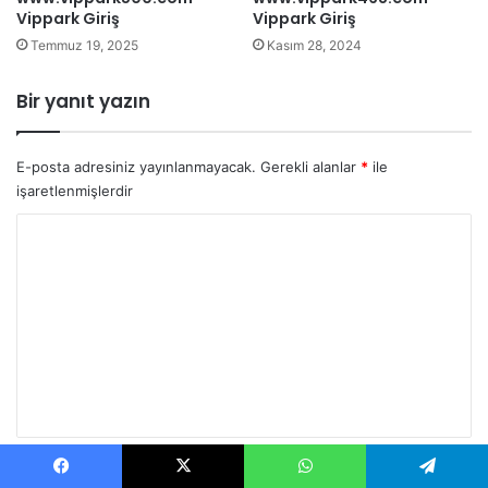
Vippark Giriş
Vippark Giriş
Temmuz 19, 2025
Kasım 28, 2024
Bir yanıt yazın
E-posta adresiniz yayınlanmayacak.
Gerekli alanlar
*
ile
işaretlenmişlerdir
Y
o
r
u
m
*
Ad
*
Facebook
X
WhatsApp
Telegram