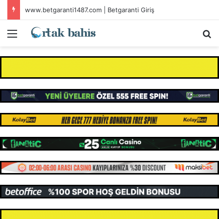
www.betgaranti1486.com | Betgaranti Giriş
Menü
Ar