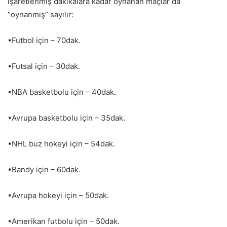
işaretlenmiş dakikalara kadar oynanan maçlar da
“oynanmış” sayılır:
•Futbol için – 70dak.
•Futsal için – 30dak.
•NBA basketbolu için – 40dak.
•Avrupa basketbolu için – 35dak.
•NHL buz hokeyi için – 54dak.
•Bandy için – 60dak.
•Avrupa hokeyi için – 50dak.
•Amerikan futbolu için – 50dak.