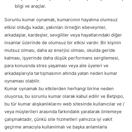
bilgi ve araçlar.
Sorunlu kumar oynamak, kumarcının hayatına olumsuz
etkisi olduğu kadar, yakınları örneğin ebeveynler,
arkadaşlar, kardeşler, sevgililer veya hayatlarındaki diğer
insanlar üzerinde de olumsuz bir etkisi vardır. Bir kişinin
mutsuz olması, daha az enerjisi olması, okulda geride
kalması, işyerinde daha düşük performans sergilemesi,
para konusnda stres yaşaması veya aile üyeleri ve
arkadaşlarıyla tartışmasının altında yatan neden kumar
oynaması olabilir.
Kumar oynamak bu etkilerden herhangi birine neden
oluyorsa, bu sorunlu kumar olarak kabul edilir ve Betpipo,
bu tür kumar alışkanlıklarını web sitesinde kullanıcılar ve /
veya müşterileri arasında farkındalık yaratarak önlemeye
çalışmaktadır, çünkü site hizmetleri yalnızca iyi vakit
geçirme amacıyla kullanılmalı ve başka anlamlarla