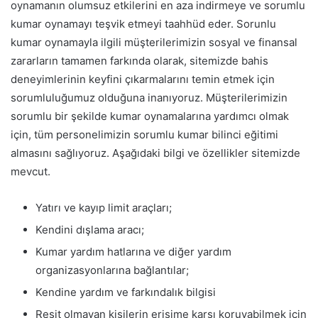
oynamanın olumsuz etkilerini en aza indirmeye ve sorumlu
kumar oynamayı teşvik etmeyi taahhüd eder. Sorunlu
kumar oynamayla ilgili müşterilerimizin sosyal ve finansal
zararların tamamen farkında olarak, sitemizde bahis
deneyimlerinin keyfini çıkarmalarını temin etmek için
sorumluluğumuz olduğuna inanıyoruz. Müşterilerimizin
sorumlu bir şekilde kumar oynamalarına yardımcı olmak
için, tüm personelimizin sorumlu kumar bilinci eğitimi
almasını sağlıyoruz. Aşağıdaki bilgi ve özellikler sitemizde
mevcut.
Yatırı ve kayıp limit araçları;
Kendini dışlama aracı;
Kumar yardım hatlarına ve diğer yardım
organizasyonlarına bağlantılar;
Kendine yardım ve farkındalık bilgisi
Reşit olmayan kişilerin erişime karşı koruyabilmek için