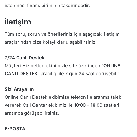
istenmesi finans biriminin takdirindedir.
İletişim
Tüm soru, sorun ve önerileriniz için aşagıdaki iletişim
araçlarından bize kolaylıklar ulaşabilirsiniz
7/24 Canlı Destek
Müşteri Hizmetleri ekibimizle site üzerinden “
ONLINE
CANLI DESTEK
” aracılığı ile 7 gün 24 saat görüşebilir
Sizi Arayalım
Online Canlı Destek ekibimize telefon ile aranma talebi
vererek Call Center ekibimiz ile 10:00 – 18:00 saatleri
arasında görüşebilirsiniz.
E-POSTA