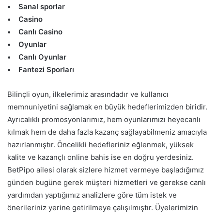
• Sanal sporlar
• Casino
• Canlı Casino
• Oyunlar
• Canlı Oyunlar
• Fantezi Sporları
Bilinçli oyun, ilkelerimiz arasındadır ve kullanıcı
memnuniyetini sağlamak en büyük hedeflerimizden biridir.
Ayrıcalıklı promosyonlarımız, hem oyunlarımızı heyecanlı
kılmak hem de daha fazla kazanç sağlayabilmeniz amacıyla
hazırlanmıştır. Öncelikli hedefleriniz eğlenmek, yüksek
kalite ve kazançlı online bahis ise en doğru yerdesiniz.
BetPipo ailesi olarak sizlere hizmet vermeye başladığımız
günden bugüne gerek müşteri hizmetleri ve gerekse canlı
yardımdan yaptığımız analizlere göre tüm istek ve
önerileriniz yerine getirilmeye çalışılmıştır. Üyelerimizin