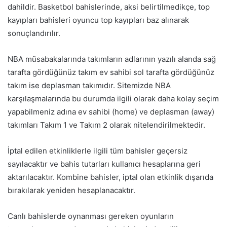
dahildir. Basketbol bahislerinde, aksi belirtilmedikçe, top
kayıpları bahisleri oyuncu top kayıpları baz alınarak
sonuçlandırılır.
NBA müsabakalarında takımların adlarının yazılı alanda sağ
tarafta gördüğünüz takım ev sahibi sol tarafta gördüğünüz
takım ise deplasman takımıdır. Sitemizde NBA
karşılaşmalarında bu durumda ilgili olarak daha kolay seçim
yapabilmeniz adına ev sahibi (home) ve deplasman (away)
takımları Takım 1 ve Takım 2 olarak nitelendirilmektedir.
İptal edilen etkinliklerle ilgili tüm bahisler geçersiz
sayılacaktır ve bahis tutarları kullanıcı hesaplarına geri
aktarılacaktır. Kombine bahisler, iptal olan etkinlik dışarıda
bırakılarak yeniden hesaplanacaktır.
Canlı bahislerde oynanması gereken oyunların