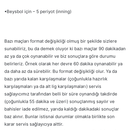
•Beysbol için – 5 periyot (inning)
Bazı maçları format değişikliği olmuş bir şekilde sizlere
sunabiliriz, bu da demek oluyor ki bazı maçlar 90 dakikadan
az ya da çok oynanabilir ve biz sonuçlara göre durumu
belirleriz. Örnek olarak her devre 60 dakika oynanabilir ya
da daha az da sürebilir. Bu format değişikliği olur. Ya da
bazı yarıda kalan karşılaşmalar (çoğunlukla hazırlık
karşılaşmaları ya da alt lig karşılaşmaları) servis
sağlayıcımız tarafından belli bir süre oynandığı takdirde
(çoğunlukla 55 dakika ve üzeri) sonuçlanmış sayılır ve
bahisler iade edilmez, yarıda kaldığı dakikadaki sonuçlar
baz alınır. Bunlar istisnai durumlar olmakla birlikte son
karar servis sağlayıcıya aittir.