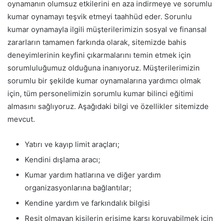
oynamanın olumsuz etkilerini en aza indirmeye ve sorumlu
kumar oynamayı teşvik etmeyi taahhüd eder. Sorunlu
kumar oynamayla ilgili müşterilerimizin sosyal ve finansal
zararların tamamen farkında olarak, sitemizde bahis
deneyimlerinin keyfini çıkarmalarını temin etmek için
sorumluluğumuz olduğuna inanıyoruz. Müşterilerimizin
sorumlu bir şekilde kumar oynamalarına yardımcı olmak
için, tüm personelimizin sorumlu kumar bilinci eğitimi
almasını sağlıyoruz. Aşağıdaki bilgi ve özellikler sitemizde
mevcut.
Yatırı ve kayıp limit araçları;
Kendini dışlama aracı;
Kumar yardım hatlarına ve diğer yardım
organizasyonlarına bağlantılar;
Kendine yardım ve farkındalık bilgisi
Reşit olmayan kişilerin erişime karşı koruyabilmek için