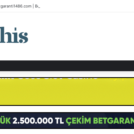
aranti1486.com | Betgaranti Giriş