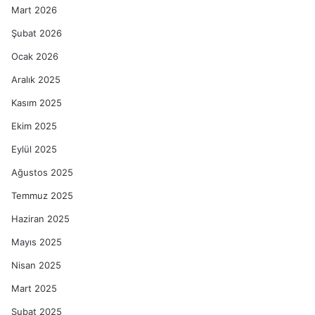
Mart 2026
Şubat 2026
Ocak 2026
Aralık 2025
Kasım 2025
Ekim 2025
Eylül 2025
Ağustos 2025
Temmuz 2025
Haziran 2025
Mayıs 2025
Nisan 2025
Mart 2025
Şubat 2025