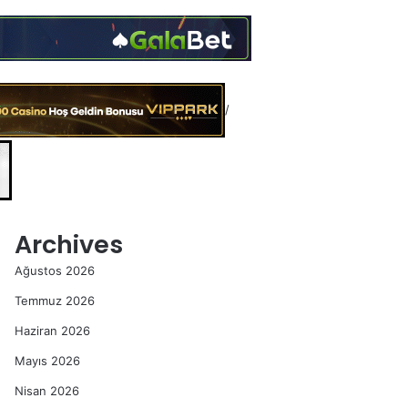
/
Archives
Ağustos 2026
Temmuz 2026
Haziran 2026
Mayıs 2026
Nisan 2026