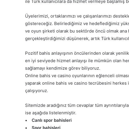
ile Türk kullanıcılara da hizmet vermeye başlamış 
Üyelerimizi, ortaklarımızı ve çalışanlarımızı dest
göstereceğiz. Belirlediğimiz ve hedeflediğimiz yükse
ve oyun şirketi olarak bu sektörde öncü olmak ana 
gerçekleştirdiğimizi düşünerek, artık Türk kullanıcı
Pozitif bahis anlayışının öncülerinden olarak yenilik
en iyi seviyede hizmet anlayışı ile mümkün olan he
sağlamayı kendimize görev biliyoruz.
Online bahis ve casino oyunlarının eğlenceli olması
yaparak online bahis ve casino tecrübesini herkes i
çalışıyoruz.
Sitemizde aradığınız tüm cevaplar tüm ayrıntılarıyla 
ise aşağıda listelenmiştir.
• Canlı spor bahisleri
• Spor bahisleri