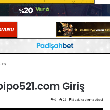
iriş
ipo521.com Giriş
0
25
8 dakika okuma süresi