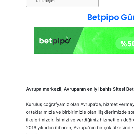
İletişim
Betpipo Gün
Avrupa merkezli, Avrupanın en iyi bahis Sitesi Bet
Kuruluş coğrafyamız olan Avrupa’da, hizmet vermeye 
ortaklarımızla ve birbirimizle olan ilişkilerimizde s
ilkelerimizdir. İşimizi ve verdiğimiz hizmeti en do
2016 yılından itibaren, Avrupa’nın bir çok ülkesind