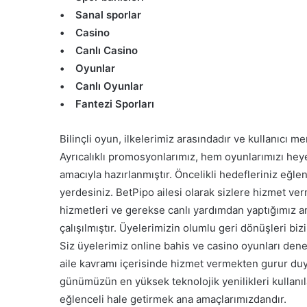
• Sanal sporlar
• Casino
• Canlı Casino
• Oyunlar
• Canlı Oyunlar
• Fantezi Sporları
Bilinçli oyun, ilkelerimiz arasındadır ve kullanıcı
Ayrıcalıklı promosyonlarımız, hem oyunlarımızı hey
amacıyla hazırlanmıştır. Öncelikli hedefleriniz eğl
yerdesiniz. BetPipo ailesi olarak sizlere hizmet 
hizmetleri ve gerekse canlı yardımdan yaptığımız an
çalışılmıştır. Üyelerimizin olumlu geri dönüşleri bi
Siz üyelerimiz online bahis ve casino oyunları deney
aile kavramı içerisinde hizmet vermekten gurur duy
günümüzün en yüksek teknolojik yenilikleri kullanı
eğlenceli hale getirmek ana amaçlarımızdandır.