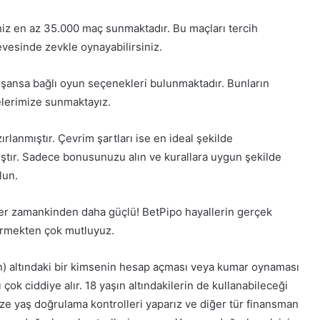
niz en az 35.000 maç sunmaktadır. Bu maçları tercih
çevesinde zevkle oynayabilirsiniz.
 şansa bağlı oyun seçenekleri bulunmaktadır. Bunların
yelerimize sunmaktayız.
lanmıştır. Çevrim şartları ise en ideal şekilde
ıştır. Sadece bonusunuzu alın ve kurallara uygun şekilde
lun.
 her zamankinden daha güçlü! BetPipo hayallerin gerçek
görmekten çok mutluyuz.
şın) altındaki bir kimsenin hesap açması veya kumar oynaması
çok ciddiye alır. 18 yaşın altındakilerin de kullanabileceği
e yaş doğrulama kontrolleri yaparız ve diğer tür finansman