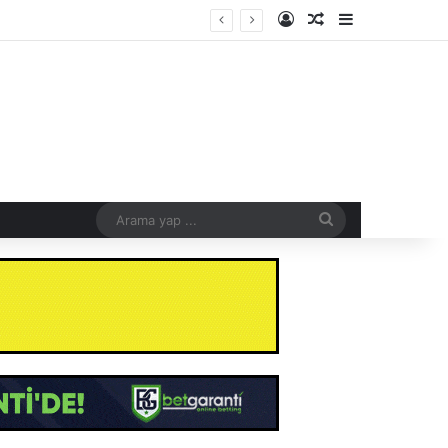
Kayıt Ol
Rastgele Makale
Kenar Bölme
Arama
yap
...