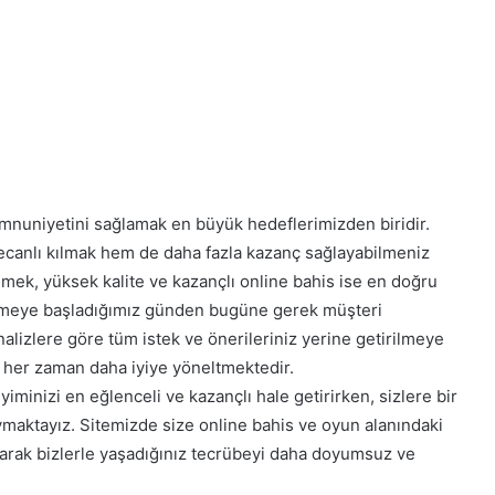
 memnuniyetini sağlamak en büyük hedeflerimizden biridir.
ecanlı kılmak hem de daha fazla kazanç sağlayabilmeniz
enmek, yüksek kalite ve kazançlı online bahis ise en doğru
vermeye başladığımız günden bugüne gerek müşteri
alizlere göre tüm istek ve önerileriniz yerine getirilmeye
zi her zaman daha iyiye yöneltmektedir.
iminizi en eğlenceli ve kazançlı hale getirirken, sizlere bir
maktayız. Sitemizde size online bahis ve oyun alanındaki
larak bizlerle yaşadığınız tecrübeyi daha doyumsuz ve