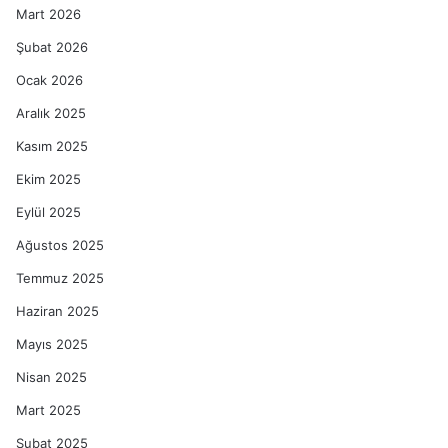
Mart 2026
Şubat 2026
Ocak 2026
Aralık 2025
Kasım 2025
Ekim 2025
Eylül 2025
Ağustos 2025
Temmuz 2025
Haziran 2025
Mayıs 2025
Nisan 2025
Mart 2025
Şubat 2025