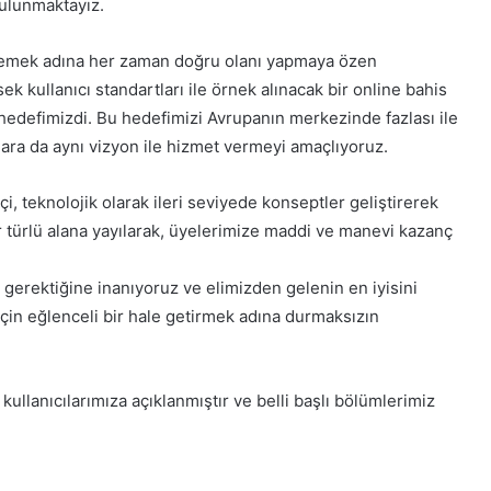
bulunmaktayız.
eklemek adına her zaman doğru olanı yapmaya özen
k kullanıcı standartları ile örnek alınacak bir online bahis
hedefimizdi. Bu hedefimizi Avrupanın merkezinde fazlası ile
lara da aynı vizyon ile hizmet vermeyi amaçlıyoruz.
çi, teknolojik olarak ileri seviyede konseptler geliştirerek
r türlü alana yayılarak, üyelerimize maddi ve manevi kazanç
 gerektiğine inanıyoruz ve elimizden gelenin en iyisini
çin eğlenceli bir hale getirmek adına durmaksızın
kullanıcılarımıza açıklanmıştır ve belli başlı bölümlerimiz