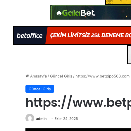
Anasayfa
/
Güncel Giriş
/
https://www.betpipo563.com G
Güncel Giriş
https://www.betp
admin
Ekim 24, 2025