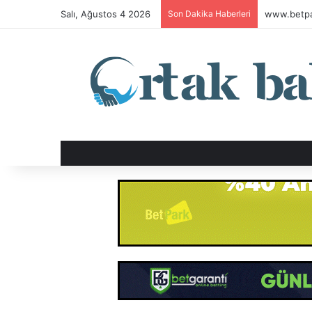
Salı, Ağustos 4 2026
Son Dakika Haberleri
www.betpar