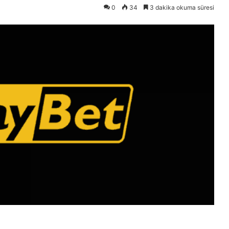
0
34
3 dakika okuma süresi