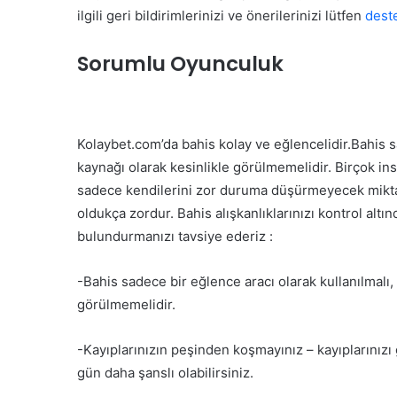
ilgili geri bildirimlerinizi ve önerilerinizi lütfen
dest
Sorumlu Oyunculuk
Kolaybet.com’da bahis kolay ve eğlencelidir.Bahis sa
kaynağı olarak kesinlikle görülmemelidir. Birçok in
sadece kendilerini zor duruma düşürmeyecek miktarl
oldukça zordur. Bahis alışkanlıklarınızı kontrol alt
bulundurmanızı tavsiye ederiz :
-Bahis sadece bir eğlence aracı olarak kullanılmalı,
görülmemelidir.
-Kayıplarınızın peşinden koşmayınız – kayıplarınız
gün daha şanslı olabilirsiniz.