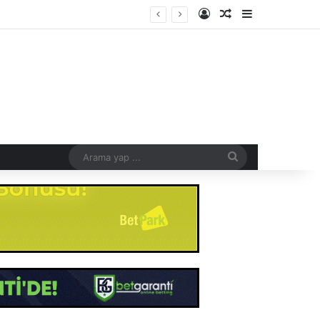
Kayıt Ol
Rastgele Makale
Kenar Bölme
Arama
yap
...