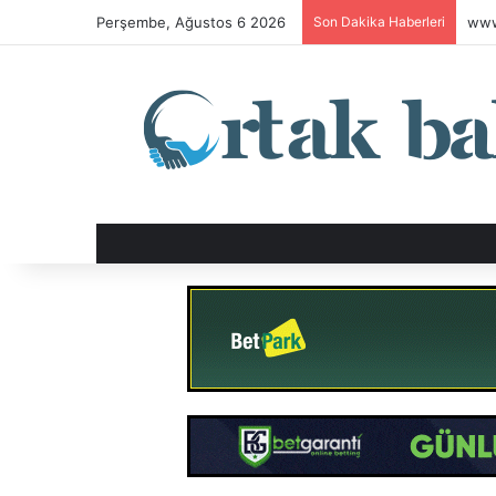
Perşembe, Ağustos 6 2026
Son Dakika Haberleri
www