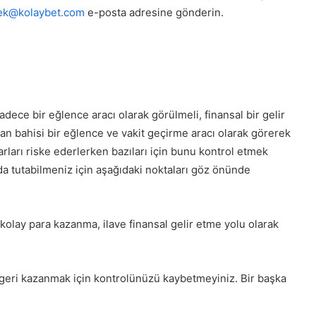
ek
@kolaybet.com
e-posta adresine gönderin.
dece bir eğlence aracı olarak görülmeli, finansal bir gelir
san bahisi bir eğlence ve vakit geçirme aracı olarak görerek
arı riske ederlerken bazıları için bunu kontrol etmek
ında tutabilmeniz için aşağıdaki noktaları göz önünde
 kolay para kazanma, ilave finansal gelir etme yolu olarak
ı geri kazanmak için kontrolünüzü kaybetmeyiniz. Bir başka