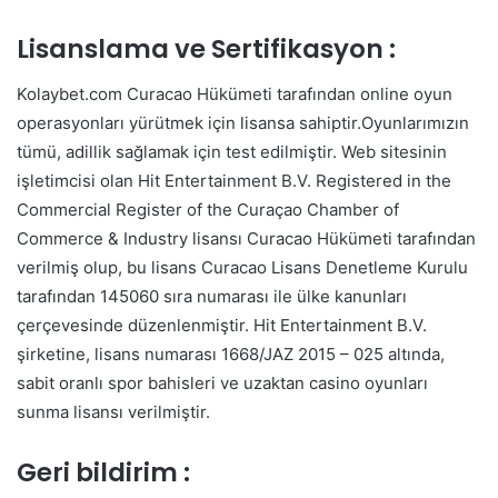
Lisanslama ve Sertifikasyon :
Kolaybet.com Curacao Hükümeti tarafından online oyun
operasyonları yürütmek için lisansa sahiptir.Oyunlarımızın
tümü, adillik sağlamak için test edilmiştir. Web sitesinin
işletimcisi olan Hit Entertainment B.V. Registered in the
Commercial Register of the Curaçao Chamber of
Commerce & Industry lisansı Curacao Hükümeti tarafından
verilmiş olup, bu lisans Curacao Lisans Denetleme Kurulu
tarafından 145060 sıra numarası ile ülke kanunları
çerçevesinde düzenlenmiştir. Hit Entertainment B.V.
şirketine, lisans numarası 1668/JAZ 2015 – 025 altında,
sabit oranlı spor bahisleri ve uzaktan casino oyunları
sunma lisansı verilmiştir.
Geri bildirim :