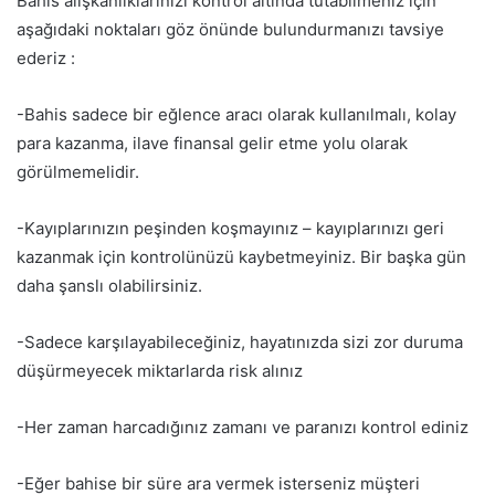
Bahis alışkanlıklarınızı kontrol altında tutabilmeniz için
aşağıdaki noktaları göz önünde bulundurmanızı tavsiye
ederiz :
-Bahis sadece bir eğlence aracı olarak kullanılmalı, kolay
para kazanma, ilave finansal gelir etme yolu olarak
görülmemelidir.
-Kayıplarınızın peşinden koşmayınız – kayıplarınızı geri
kazanmak için kontrolünüzü kaybetmeyiniz. Bir başka gün
daha şanslı olabilirsiniz.
-Sadece karşılayabileceğiniz, hayatınızda sizi zor duruma
düşürmeyecek miktarlarda risk alınız
-Her zaman harcadığınız zamanı ve paranızı kontrol ediniz
-Eğer bahise bir süre ara vermek isterseniz müşteri