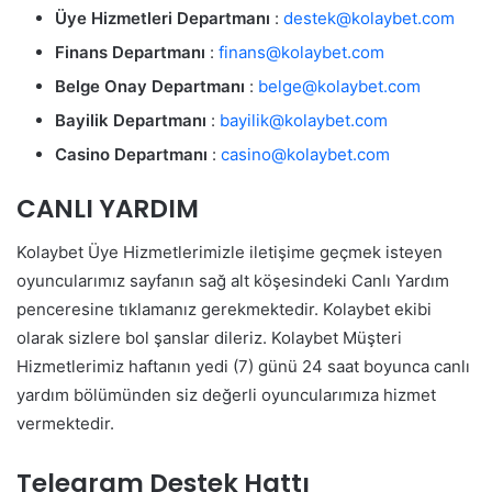
Üye Hizmetleri Departmanı
:
destek@kolaybet.com
Finans Departmanı
:
finans@kolaybet.com
Belge Onay Departmanı
:
belge@kolaybet.com
Bayilik Departmanı
:
bayilik
@kolaybet.com
Casino Departmanı
:
casino@kolaybet.com
CANLI YARDIM
Kolaybet Üye Hizmetlerimizle iletişime geçmek isteyen
oyuncularımız sayfanın sağ alt köşesindeki Canlı Yardım
penceresine tıklamanız gerekmektedir. Kolaybet ekibi
olarak sizlere bol şanslar dileriz. Kolaybet Müşteri
Hizmetlerimiz haftanın yedi (7) günü 24 saat boyunca canlı
yardım bölümünden siz değerli oyuncularımıza hizmet
vermektedir.
Telegram Destek Hattı