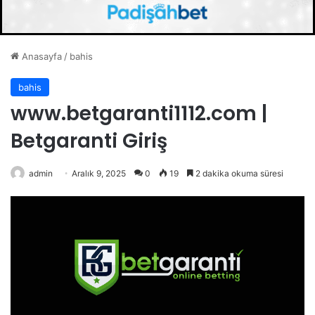
Anasayfa
/
bahis
bahis
www.betgaranti1112.com |
Betgaranti Giriş
admin
Aralık 9, 2025
0
19
2 dakika okuma süresi