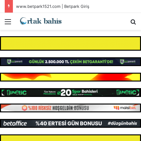
www.betpark1521.com | Betpark Giriş
Menü
Ar