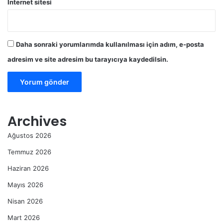
İnternet sitesi
Daha sonraki yorumlarımda kullanılması için adım, e-posta
adresim ve site adresim bu tarayıcıya kaydedilsin.
Archives
Ağustos 2026
Temmuz 2026
Haziran 2026
Mayıs 2026
Nisan 2026
Mart 2026