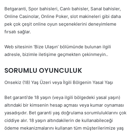
Betgaranti, Spor bahisleri, Canlı bahisler, Sanal bahisler,
Online Casinolar, Online Poker, slot makineleri gibi daha
pek çok çeşit online oyun seçeneklerini deneyimleme
fırsatı sağlar.
Web sitesinin ‘Bize Ulaşın’ bölümünde bulunan ilgili
adresle, bizimle iletişime geçmekten çekinmeyin..
SORUMLU OYUNCULUK
Onsekiz (18) Yaş Üzeri veya İlgili Bölgenin Yasal Yaşı
Bet garanti’de 18 yaşın (veya ilgili bölgedeki yasal yaşın)
altındaki bir kimsenin hesap açması veya kumar oynaması
yasadışıdır. Bet garanti yaş doğrulama sorumluluklarını çok
ciddiye alır. 18 yaşın altındakilerin de kullanabileceği
ödeme mekanizmalarını kullanan tüm müşterilerimize yaş