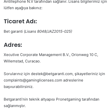
Antillephone N.V tarafından sağlanır. Lisans bilgilerimiz için
lütfen aşağıya bakınız:
Ticaret Adı:
Bet garanti (
Lisans 8048/JAZ2015-025)
Adres:
Xecutive Corporate Management B.V., Orionweg 10 C,
Willemstad, Curacao.
Sorularınız için
destek@betgaranti.com
, şikayetleriniz için
complaints@gaminglicenses.com
adreslerine
başvurabilirsiniz.
Betgaranti’nin teknik altyapısı Pronetgaming tarafından
sağlanmıştır.