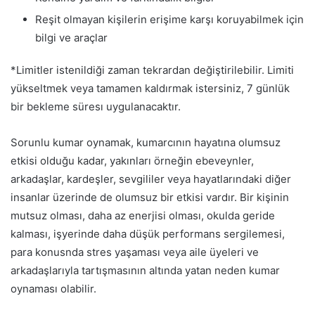
Reşit olmayan kişilerin erişime karşı koruyabilmek için
bilgi ve araçlar
*Limitler istenildiği zaman tekrardan değiştirilebilir. Limiti
yükseltmek veya tamamen kaldırmak istersiniz, 7 günlük
bir bekleme süresı uygulanacaktır.
Sorunlu kumar oynamak, kumarcının hayatına olumsuz
etkisi olduğu kadar, yakınları örneğin ebeveynler,
arkadaşlar, kardeşler, sevgililer veya hayatlarındaki diğer
insanlar üzerinde de olumsuz bir etkisi vardır. Bir kişinin
mutsuz olması, daha az enerjisi olması, okulda geride
kalması, işyerinde daha düşük performans sergilemesi,
para konusnda stres yaşaması veya aile üyeleri ve
arkadaşlarıyla tartışmasının altında yatan neden kumar
oynaması olabilir.