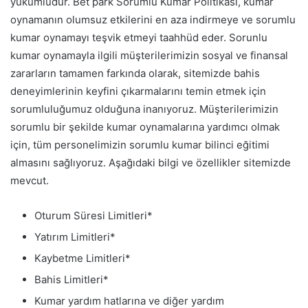
yükümlüdür. Bet park Sorumlu Kumar Politikası, kumar
oynamanın olumsuz etkilerini en aza indirmeye ve sorumlu
kumar oynamayı teşvik etmeyi taahhüd eder. Sorunlu
kumar oynamayla ilgili müşterilerimizin sosyal ve finansal
zararların tamamen farkında olarak, sitemizde bahis
deneyimlerinin keyfini çıkarmalarını temin etmek için
sorumluluğumuz olduğuna inanıyoruz. Müşterilerimizin
sorumlu bir şekilde kumar oynamalarına yardımcı olmak
için, tüm personelimizin sorumlu kumar bilinci eğitimi
almasını sağlıyoruz. Aşağıdaki bilgi ve özellikler sitemizde
mevcut.
Oturum Süresi Limitleri*
Yatırım Limitleri*
Kaybetme Limitleri*
Bahis Limitleri*
Kumar yardım hatlarına ve diğer yardım