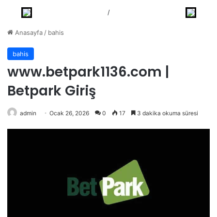
/
Anasayfa
/
bahis
bahis
www.betpark1136.com |
Betpark Giriş
admin
Ocak 26, 2026
0
17
3 dakika okuma süresi