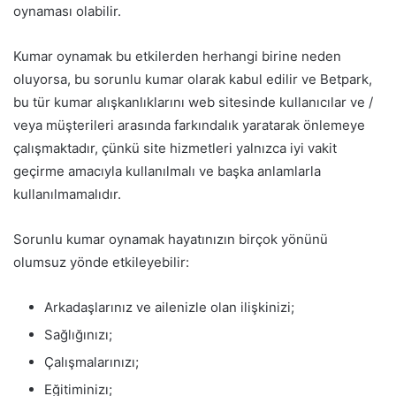
oynaması olabilir.
Kumar oynamak bu etkilerden herhangi birine neden
oluyorsa, bu sorunlu kumar olarak kabul edilir ve Betpark,
bu tür kumar alışkanlıklarını web sitesinde kullanıcılar ve /
veya müşterileri arasında farkındalık yaratarak önlemeye
çalışmaktadır, çünkü site hizmetleri yalnızca iyi vakit
geçirme amacıyla kullanılmalı ve başka anlamlarla
kullanılmamalıdır.
Sorunlu kumar oynamak hayatınızın birçok yönünü
olumsuz yönde etkileyebilir:
Arkadaşlarınız ve ailenizle olan ilişkinizi;
Sağlığınızı;
Çalışmalarınızı;
Eğitiminizı;