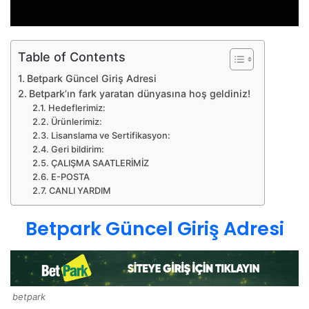
Table of Contents
Betpark Güncel Giriş Adresi
Betpark’ın fark yaratan dünyasına hoş geldiniz!
Hedeflerimiz:
Ürünlerimiz:
Lisanslama ve Sertifikasyon:
Geri bildirim:
ÇALIŞMA SAATLERİMİZ
E-POSTA
CANLI YARDIM
Betpark Güncel Giriş Adresi
betpark