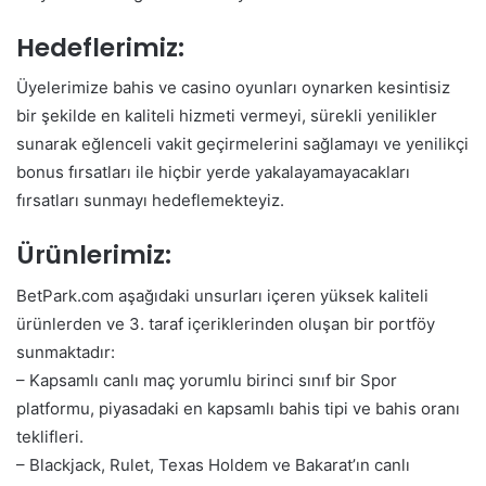
Hedeflerimiz:
Üyelerimize bahis ve casino oyunları oynarken kesintisiz
bir şekilde en kaliteli hizmeti vermeyi, sürekli yenilikler
sunarak eğlenceli vakit geçirmelerini sağlamayı ve yenilikçi
bonus fırsatları ile hiçbir yerde yakalayamayacakları
fırsatları sunmayı hedeflemekteyiz.
Ürünlerimiz:
BetPark.com aşağıdaki unsurları içeren yüksek kaliteli
ürünlerden ve 3. taraf içeriklerinden oluşan bir portföy
sunmaktadır:
– Kapsamlı canlı maç yorumlu birinci sınıf bir Spor
platformu, piyasadaki en kapsamlı bahis tipi ve bahis oranı
teklifleri.
– Blackjack, Rulet, Texas Holdem ve Bakarat’ın canlı