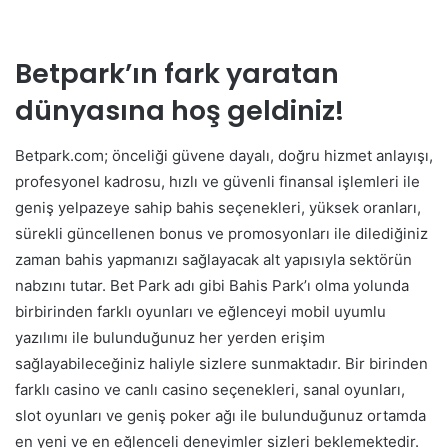
Betpark’ın fark yaratan
dünyasına hoş geldiniz!
Betpark.com; önceliği güvene dayalı, doğru hizmet anlayışı,
profesyonel kadrosu, hızlı ve güvenli finansal işlemleri ile
geniş yelpazeye sahip bahis seçenekleri, yüksek oranları,
sürekli güncellenen bonus ve promosyonları ile dilediğiniz
zaman bahis yapmanızı sağlayacak alt yapısıyla sektörün
nabzını tutar. Bet Park adı gibi Bahis Park’ı olma yolunda
birbirinden farklı oyunları ve eğlenceyi mobil uyumlu
yazılımı ile bulunduğunuz her yerden erişim
sağlayabileceğiniz haliyle sizlere sunmaktadır. Bir birinden
farklı casino ve canlı casino seçenekleri, sanal oyunları,
slot oyunları ve geniş poker ağı ile bulunduğunuz ortamda
en yeni ve en eğlenceli deneyimler sizleri beklemektedir.