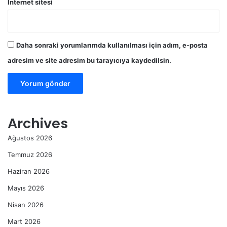
İnternet sitesi
Daha sonraki yorumlarımda kullanılması için adım, e-posta
adresim ve site adresim bu tarayıcıya kaydedilsin.
Archives
Ağustos 2026
Temmuz 2026
Haziran 2026
Mayıs 2026
Nisan 2026
Mart 2026