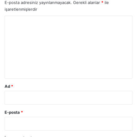
E-posta adresiniz yayınlanmayacak.
Gerekli alanlar
*
ile
işaretlenmişlerdir
Y
o
r
u
m
*
Ad
*
E-posta
*