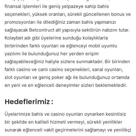
finansal işlemleri ile geniş yelpazeye sahip bahis
seçenekleri, yüksek oranları, sürekli güncellenen bonus ve
promosyonları ile dilediğiniz zaman bahis yapmanızı
sağlayacak Betcontruct alt yapısıyla sektörün nabzını tutar.
Kolaybet adı gibi üyelerine sunduğu kolaylıklarla
birbirinden farklı oyunları ve eğlenceyi mobil uyumlu
yazılımı ile bulunduğunuz her yerden erişim
sağlayabileceğiniz haliyle sizlere sunmaktadır. Bir birinden
farklı casino ve canlı casino seçenekleri, sanal oyunları,
slot oyunları ve geniş poker ağı ile bulunduğunuz ortamda
en yeni ve en eğlenceli deneyimler sizleri beklemektedir.
Hedeflerimiz :
Üyelerimize bahis ve casino oyunları oynarken kesintisiz
bir şekilde en kaliteli hizmeti vermeyi, sürekli yenilikler
sunarak eğlenceli vakit geçirmelerini sağlamayı ve yenilikçi