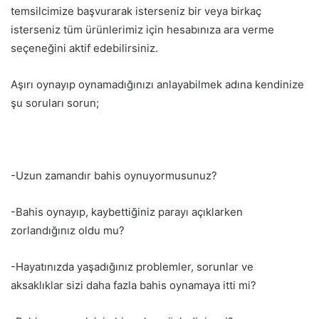
temsilcimize başvurarak isterseniz bir veya birkaç
isterseniz tüm ürünlerimiz için hesabınıza ara verme
seçeneğini aktif edebilirsiniz.
Aşırı oynayıp oynamadığınızı anlayabilmek adına kendinize
şu soruları sorun;
-Uzun zamandır bahis oynuyormusunuz?
-Bahis oynayıp, kaybettiğiniz parayı açıklarken
zorlandığınız oldu mu?
-Hayatınızda yaşadığınız problemler, sorunlar ve
aksaklıklar sizi daha fazla bahis oynamaya itti mi?