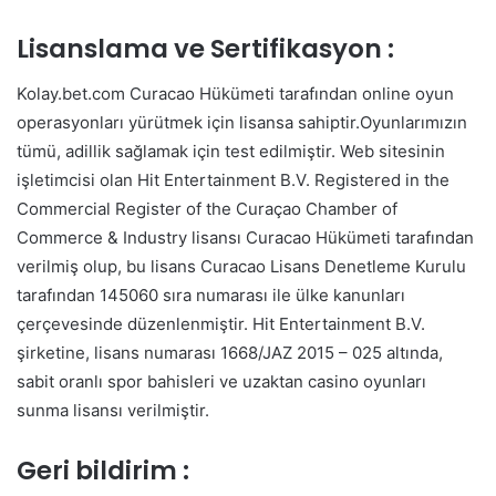
Lisanslama ve Sertifikasyon :
Kolay.bet.com Curacao Hükümeti tarafından online oyun
operasyonları yürütmek için lisansa sahiptir.Oyunlarımızın
tümü, adillik sağlamak için test edilmiştir. Web sitesinin
işletimcisi olan Hit Entertainment B.V. Registered in the
Commercial Register of the Curaçao Chamber of
Commerce & Industry lisansı Curacao Hükümeti tarafından
verilmiş olup, bu lisans Curacao Lisans Denetleme Kurulu
tarafından 145060 sıra numarası ile ülke kanunları
çerçevesinde düzenlenmiştir. Hit Entertainment B.V.
şirketine, lisans numarası 1668/JAZ 2015 – 025 altında,
sabit oranlı spor bahisleri ve uzaktan casino oyunları
sunma lisansı verilmiştir.
Geri bildirim :