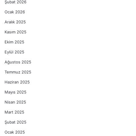
Şubat 2026
Ocak 2026
Aralık 2025
Kasım 2025
Ekim 2025
Eylül 2025
Ağustos 2025
Temmuz 2025
Haziran 2025
Mayıs 2025
Nisan 2025
Mart 2025
Şubat 2025
Ocak 2025