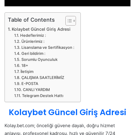
Table of Contents
Kolaybet Güncel Giriş Adresi
Hedeflerimiz :
Ürünlerimiz :
Lisanslama ve Sertifikasyon :
Geri bildirim :
Sorumlu Oyunculuk
18+
İletişim
ÇALIŞMA SAATLERİMİZ
E-POSTA
CANLI YARDIM
Telegram Destek Hattı
Kolaybet Güncel Giriş Adresi
Kolay.bet.com; önceliği güvene dayalı, doğru hizmet
anlayışı, profesyonel kadrosu, hızlı ve güvenilir 7/24