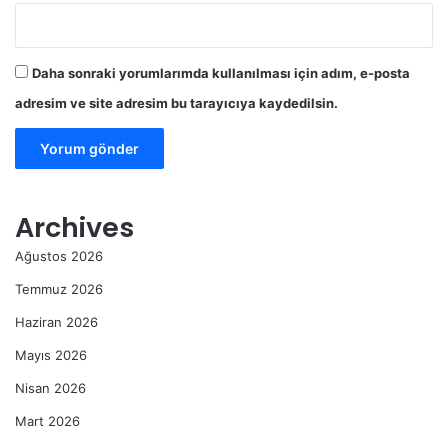
Daha sonraki yorumlarımda kullanılması için adım, e-posta
adresim ve site adresim bu tarayıcıya kaydedilsin.
Archives
Ağustos 2026
Temmuz 2026
Haziran 2026
Mayıs 2026
Nisan 2026
Mart 2026