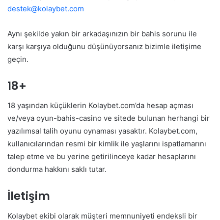
destek@kolaybet.com
Aynı şekilde yakın bir arkadaşınızın bir bahis sorunu ile
karşı karşıya olduğunu düşünüyorsanız bizimle iletişime
geçin.
18+
18 yaşından küçüklerin Kolaybet.com’da hesap açması
ve/veya oyun-bahis-casino ve sitede bulunan herhangi bir
yazılımsal talih oyunu oynaması yasaktır. Kolaybet.com,
kullanıcılarından resmi bir kimlik ile yaşlarını ispatlamarını
talep etme ve bu yerine getirilinceye kadar hesaplarını
dondurma hakkını saklı tutar.
İletişim
Kolaybet ekibi olarak müşteri memnuniyeti endeksli bir