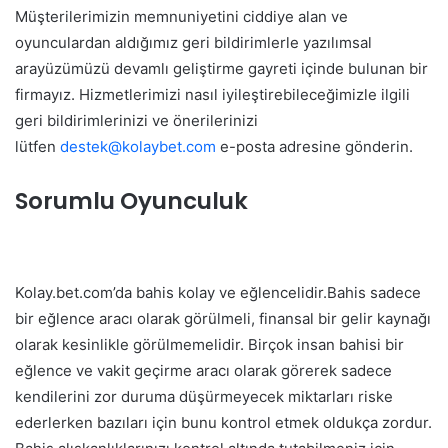
Müşterilerimizin memnuniyetini ciddiye alan ve
oyunculardan aldığımız geri bildirimlerle yazılımsal
arayüzümüzü devamlı geliştirme gayreti içinde bulunan bir
firmayız. Hizmetlerimizi nasıl iyileştirebileceğimizle ilgili
geri bildirimlerinizi ve önerilerinizi
lütfen
destek
@kolaybet.com
e-posta adresine gönderin.
Sorumlu Oyunculuk
Kolay.bet.com’da bahis kolay ve eğlencelidir.Bahis sadece
bir eğlence aracı olarak görülmeli, finansal bir gelir kaynağı
olarak kesinlikle görülmemelidir. Birçok insan bahisi bir
eğlence ve vakit geçirme aracı olarak görerek sadece
kendilerini zor duruma düşürmeyecek miktarları riske
ederlerken bazıları için bunu kontrol etmek oldukça zordur.