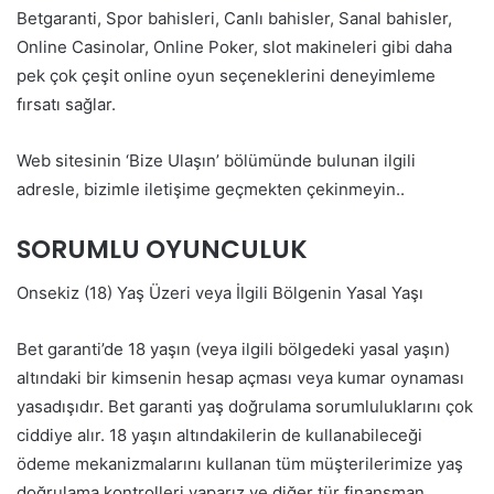
Betgaranti, Spor bahisleri, Canlı bahisler, Sanal bahisler,
Online Casinolar, Online Poker, slot makineleri gibi daha
pek çok çeşit online oyun seçeneklerini deneyimleme
fırsatı sağlar.
Web sitesinin ‘Bize Ulaşın’ bölümünde bulunan ilgili
adresle, bizimle iletişime geçmekten çekinmeyin..
SORUMLU OYUNCULUK
Onsekiz (18) Yaş Üzeri veya İlgili Bölgenin Yasal Yaşı
Bet garanti’de 18 yaşın (veya ilgili bölgedeki yasal yaşın)
altındaki bir kimsenin hesap açması veya kumar oynaması
yasadışıdır. Bet garanti yaş doğrulama sorumluluklarını çok
ciddiye alır. 18 yaşın altındakilerin de kullanabileceği
ödeme mekanizmalarını kullanan tüm müşterilerimize yaş
doğrulama kontrolleri yaparız ve diğer tür finansman