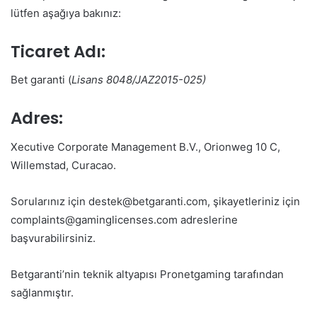
lütfen aşağıya bakınız:
Ticaret Adı:
Bet garanti (
Lisans 8048/JAZ2015-025)
Adres:
Xecutive Corporate Management B.V., Orionweg 10 C,
Willemstad, Curacao.
Sorularınız için
destek@betgaranti.com
, şikayetleriniz için
complaints@gaminglicenses.com
adreslerine
başvurabilirsiniz.
Betgaranti’nin teknik altyapısı Pronetgaming tarafından
sağlanmıştır.