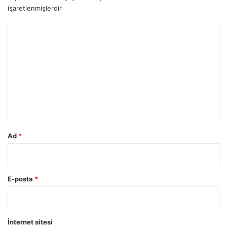
işaretlenmişlerdir
Y
o
r
u
m
*
Ad
*
E-posta
*
İnternet sitesi