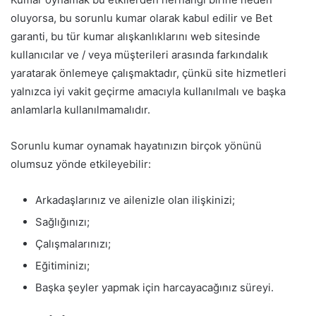
oluyorsa, bu sorunlu kumar olarak kabul edilir ve Bet
garanti, bu tür kumar alışkanlıklarını web sitesinde
kullanıcılar ve / veya müşterileri arasında farkındalık
yaratarak önlemeye çalışmaktadır, çünkü site hizmetleri
yalnızca iyi vakit geçirme amacıyla kullanılmalı ve başka
anlamlarla kullanılmamalıdır.
Sorunlu kumar oynamak hayatınızın birçok yönünü
olumsuz yönde etkileyebilir:
Arkadaşlarınız ve ailenizle olan ilişkinizi;
Sağlığınızı;
Çalışmalarınızı;
Eğitiminizı;
Başka şeyler yapmak için harcayacağınız süreyi.