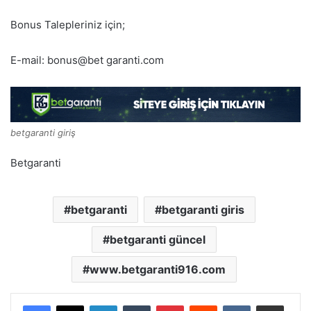
Bonus Talepleriniz için;
E-mail: bonus@bet garanti.com
betgaranti giriş
Betgaranti
betgaranti
betgaranti giris
betgaranti güncel
www.betgaranti916.com
LinkedIn
Tumblr
Pinterest
Reddit
VKontakte
E-Posta ile paylaş