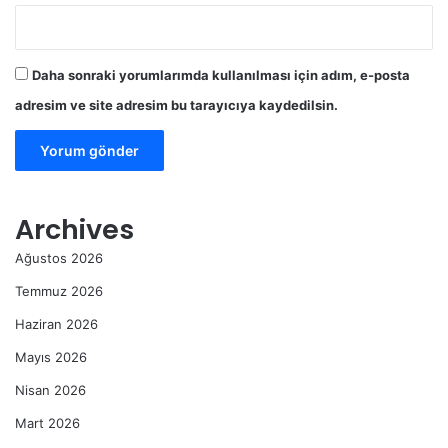
Daha sonraki yorumlarımda kullanılması için adım, e-posta
adresim ve site adresim bu tarayıcıya kaydedilsin.
Archives
Ağustos 2026
Temmuz 2026
Haziran 2026
Mayıs 2026
Nisan 2026
Mart 2026