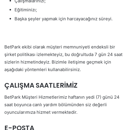
Çalışmalarınızı;
Eğitiminizı;
Başka şeyler yapmak için harcayacağınız süreyi.
BetPark ekibi olarak müşteri memnuniyeti endeksli bir
şirket politikası izlemekteyiz, bu doğrultuda 7 gün 24 saat
sizlerin hizmetindeyiz. Bizimle iletişime geçmek için
aşağıdaki yöntemleri kullanabilirsiniz.
ÇALIŞMA SAATLERİMİZ
BetPark Müşteri Hizmetlerimiz haftanın yedi (7) günü 24
saat boyunca canlı yardım bölümünden siz değerli
oyuncularımıza hizmet vermektedir.
E-POSTA