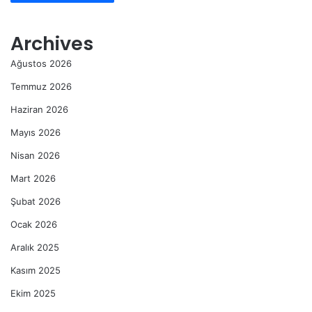
Archives
Ağustos 2026
Temmuz 2026
Haziran 2026
Mayıs 2026
Nisan 2026
Mart 2026
Şubat 2026
Ocak 2026
Aralık 2025
Kasım 2025
Ekim 2025