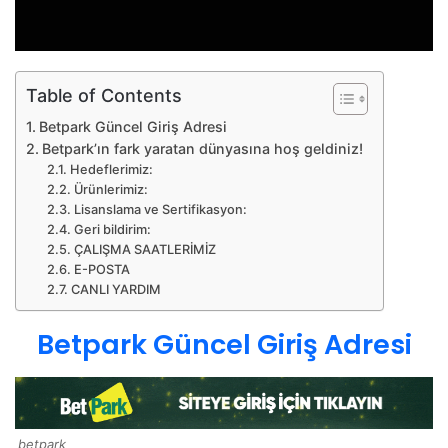
Table of Contents
Betpark Güncel Giriş Adresi
Betpark’ın fark yaratan dünyasına hoş geldiniz!
Hedeflerimiz:
Ürünlerimiz:
Lisanslama ve Sertifikasyon:
Geri bildirim:
ÇALIŞMA SAATLERİMİZ
E-POSTA
CANLI YARDIM
Betpark Güncel Giriş Adresi
betpark