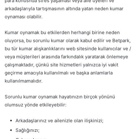
para konusnda stres yaşaması veya aile üyeleri ve
arkadaşlarıyla tartışmasının altında yatan neden kumar
oynaması olabilir.
Kumar oynamak bu etkilerden herhangi birine neden
oluyorsa, bu sorunlu kumar olarak kabul edilir ve Betpark,
bu tür kumar alışkanlıklarını web sitesinde kullanıcılar ve /
veya müşterileri arasında farkındalık yaratarak önlemeye
çalışmaktadır, çünkü site hizmetleri yalnızca iyi vakit
geçirme amacıyla kullanılmalı ve başka anlamlarla
kullanılmamalıdır.
Sorunlu kumar oynamak hayatınızın birçok yönünü
olumsuz yönde etkileyebilir:
Arkadaşlarınız ve ailenizle olan ilişkinizi;
Sağlığınızı;