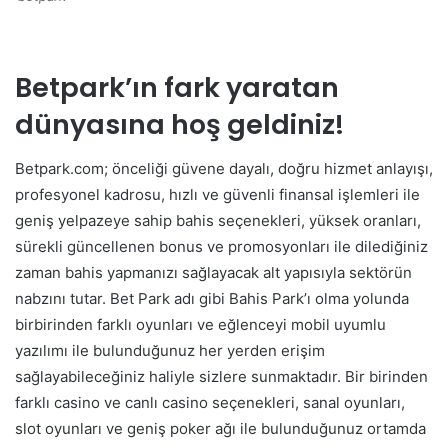
Betpark’ın fark yaratan
dünyasına hoş geldiniz!
Betpark.com; önceliği güvene dayalı, doğru hizmet anlayışı,
profesyonel kadrosu, hızlı ve güvenli finansal işlemleri ile
geniş yelpazeye sahip bahis seçenekleri, yüksek oranları,
sürekli güncellenen bonus ve promosyonları ile dilediğiniz
zaman bahis yapmanızı sağlayacak alt yapısıyla sektörün
nabzını tutar. Bet Park adı gibi Bahis Park’ı olma yolunda
birbirinden farklı oyunları ve eğlenceyi mobil uyumlu
yazılımı ile bulunduğunuz her yerden erişim
sağlayabileceğiniz haliyle sizlere sunmaktadır. Bir birinden
farklı casino ve canlı casino seçenekleri, sanal oyunları,
slot oyunları ve geniş poker ağı ile bulunduğunuz ortamda