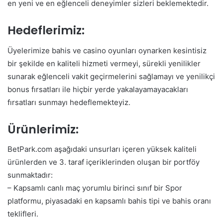
en yeni ve en eğlenceli deneyimler sizleri beklemektedir.
Hedeflerimiz:
Üyelerimize bahis ve casino oyunları oynarken kesintisiz
bir şekilde en kaliteli hizmeti vermeyi, sürekli yenilikler
sunarak eğlenceli vakit geçirmelerini sağlamayı ve yenilikçi
bonus fırsatları ile hiçbir yerde yakalayamayacakları
fırsatları sunmayı hedeflemekteyiz.
Ürünlerimiz:
BetPark.com aşağıdaki unsurları içeren yüksek kaliteli
ürünlerden ve 3. taraf içeriklerinden oluşan bir portföy
sunmaktadır:
– Kapsamlı canlı maç yorumlu birinci sınıf bir Spor
platformu, piyasadaki en kapsamlı bahis tipi ve bahis oranı
teklifleri.